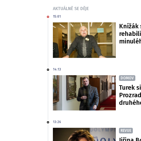
AKTUÁLNĚ SE DĚJE
15:01
Knížák 
rehabil
minulé
14:13
DOMOV
Turek si
Prozradi
druhéh
13:26
REVUE
Jiřina 