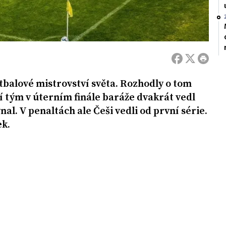
otbalové mistrovství světa. Rozhodly o tom
í tým v úterním finále baráže dvakrát vedl
l. V penaltách ale Češi vedli od první série.
ek.