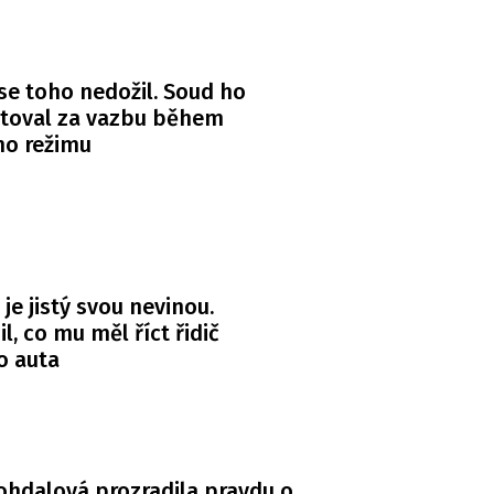
se toho nedožil. Soud ho
itoval za vazbu během
ho režimu
 je jistý svou nevinou.
l, co mu měl říct řidič
o auta
Bohdalová prozradila pravdu o