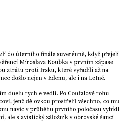
i do úterního finále suverénně, když přejeli
svěřenci Miroslava Koubka v prvním zápase
 ztrátu proti Irsku, které vyřadili až na
onec došlo nejen v Edenu, ale i na Letné.
ím duelu rychle vedli. Po Coufalově rohu
covi, jenž dělovkou prostřelil všechno, co mu
yonu navíc v průběhu prvního poločasu vybídl
, ale slavistický záložník v obrovské šanci