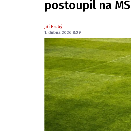
postoupil na MS
Jiří Hrubý
1. dubna 2026 8:29