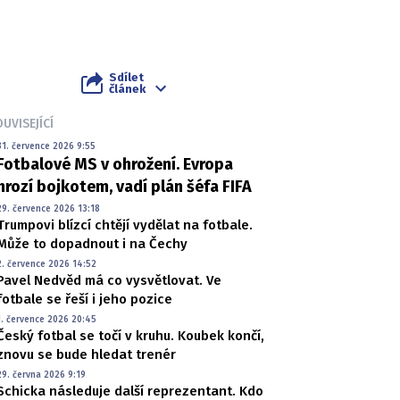
Sdílet
článek
UVISEJÍCÍ
31. července 2026 9:55
Fotbalové MS v ohrožení. Evropa
hrozí bojkotem, vadí plán šéfa FIFA
29. července 2026 13:18
Trumpovi blízcí chtějí vydělat na fotbale.
Může to dopadnout i na Čechy
2. července 2026 14:52
Pavel Nedvěd má co vysvětlovat. Ve
fotbale se řeší i jeho pozice
1. července 2026 20:45
Český fotbal se točí v kruhu. Koubek končí,
znovu se bude hledat trenér
29. června 2026 9:19
Schicka následuje další reprezentant. Kdo