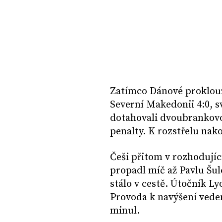
Zatímco Dánové proklouzl
Severní Makedonii 4:0, 
dotahovali dvoubrankovou
penalty. K rozstřelu nak
Češi přitom v rozhodujíc
propadl míč až Pavlu Šul
stálo v cestě. Útočník L
Provoda k navýšení vedení
minul.