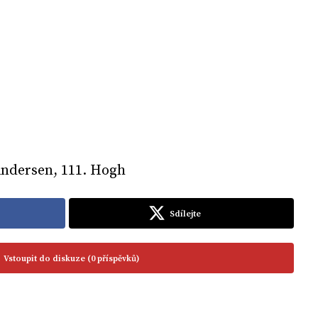
. Andersen, 111. Hogh
Sdílejte
Vstoupit do diskuze (0 příspěvků)