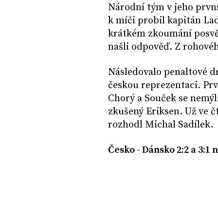
Národní tým v jeho první
k míči probil kapitán Lad
krátkém zkoumání posvět
našli odpověď. Z rohové
Následovalo penaltové dr
českou reprezentaci. Prvn
Chorý a Souček se nemýli
zkušený Eriksen. Už ve č
rozhodl Michal Sadílek.
Česko - Dánsko 2:2 a 3:1 