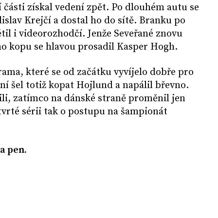
 části získal vedení zpět. Po dlouhém autu se
islav Krejčí a dostal ho do sítě. Branku po
il i videorozhodčí. Jenže Seveřané znovu
ho kopu se hlavou prosadil Kasper Hogh.
ama, které se od začátku vyvíjelo dobře pro
í šel totiž kopat Hojlund a napálil břevno.
li, zatímco na dánské straně proměnil jen
tvrté sérii tak o postupu na šampionát
na pen.