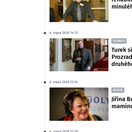
minulé
6. srpna 2026 14:13
DOMOV
Turek si
Prozradi
druhéh
6. srpna 2026 13:26
REVUE
Jiřina 
mamince
6. srpna 2026 12:39