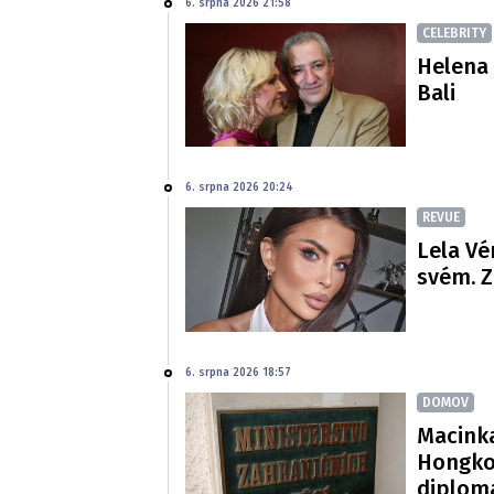
6. srpna 2026 21:58
CELEBRITY
Helena 
Bali
6. srpna 2026 20:24
REVUE
Lela Vé
svém. Z
6. srpna 2026 18:57
DOMOV
Macinka
Hongko
diploma