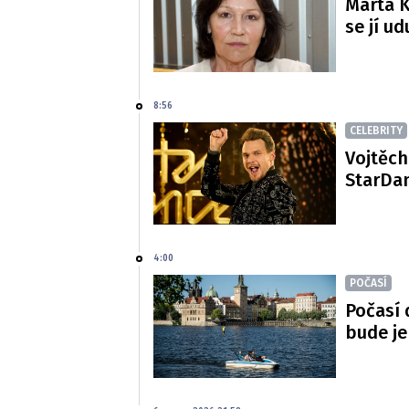
Marta K
se jí ud
8:56
CELEBRITY
Vojtěch
StarDan
4:00
POČASÍ
Počasí 
bude je