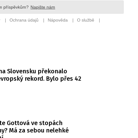
na Slovensku překonalo
vropský rekord. Bylo přes 42
te Gottová ve stopách
y? Má za sebou nelehké
ní