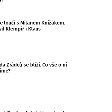
e loučí s Milanem Knížákem.
il Klempíř i Klaus
da Zrádců se blíží. Co vše o ní
víme?