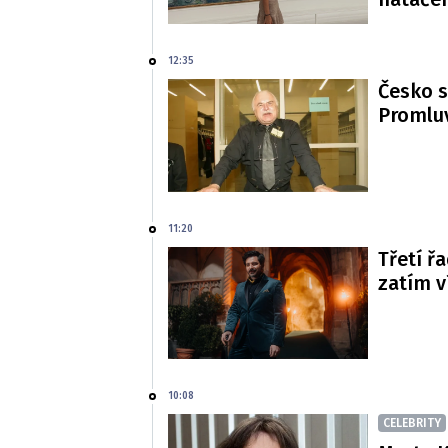
12:35
Česko s
Promluv
11:20
Třetí řa
zatím 
10:08
CELEBRITY