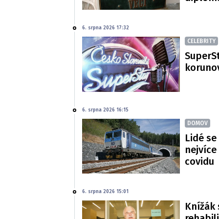
6. srpna 2026 17:32
CELEBRITY
SuperSt
korunov
6. srpna 2026 16:15
DOMOV
Lidé se
nejvíce
covidu
6. srpna 2026 15:01
Knížák 
rehabil