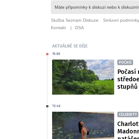
AKTUÁLNĚ SE DĚJE
15:00
POČASÍ
Počasí 
středoe
stupňů
13:46
CELEBRITY
Charlot
Madonn
natáče