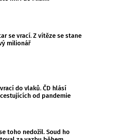
ar se vrací. Z vítěze se stane
ý milionář
 vrací do vlaků. ČD hlásí
 cestujících od pandemie
se toho nedožil. Soud ho
itoval za vazbu během