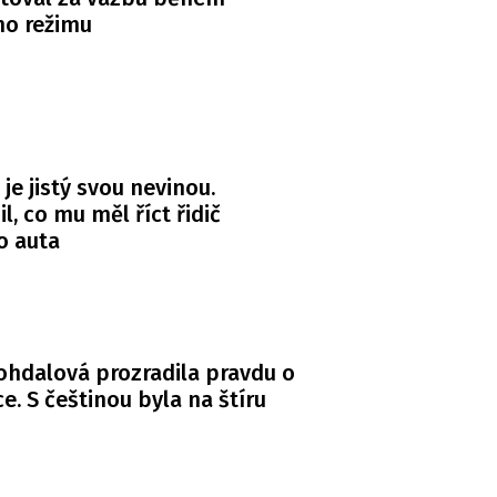
ho režimu
 je jistý svou nevinou.
l, co mu měl říct řidič
o auta
Bohdalová prozradila pravdu o
. S češtinou byla na štíru