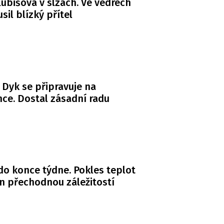
ubišová v slzách. Ve vedrech
usil blízký přítel
 Dyk se připravuje na
ce. Dostal zásadní radu
do konce týdne. Pokles teplot
n přechodnou záležitostí