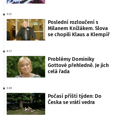
9:51
Poslední rozloučení s
Milanem Knížákem. Slova
se chopili Klaus a Klempíř
8:37
Problémy Dominiky
Gottové přehledně. Je jich
celá řada
5:00
Počasí příští týden: Do
Česka se vrátí vedra