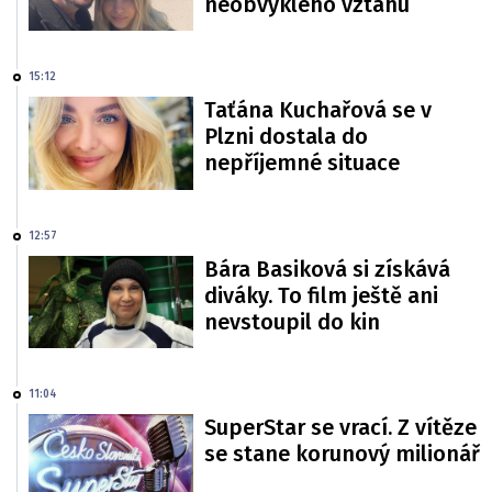
neobvyklého vztahu
15:12
Taťána Kuchařová se v
Plzni dostala do
nepříjemné situace
12:57
Bára Basiková si získává
diváky. To film ještě ani
nevstoupil do kin
11:04
SuperStar se vrací. Z vítěze
se stane korunový milionář