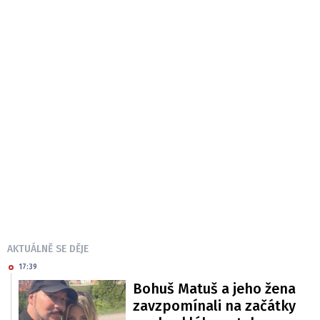
AKTUÁLNĚ SE DĚJE
17:39
Bohuš Matuš a jeho žena
zavzpomínali na začátky