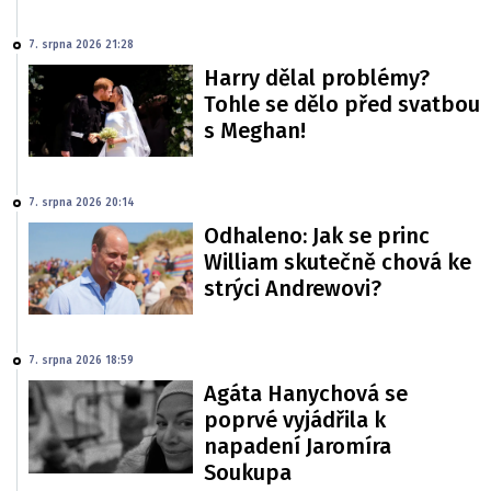
7. srpna 2026 21:28
Harry dělal problémy?
Tohle se dělo před svatbou
s Meghan!
7. srpna 2026 20:14
Odhaleno: Jak se princ
William skutečně chová ke
strýci Andrewovi?
7. srpna 2026 18:59
Agáta Hanychová se
poprvé vyjádřila k
napadení Jaromíra
Soukupa