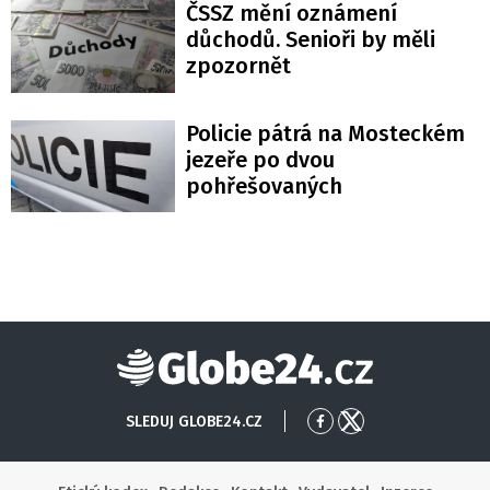
ČSSZ mění oznámení
důchodů. Senioři by měli
zpozornět
Policie pátrá na Mosteckém
jezeře po dvou
pohřešovaných
Globe24
SLEDUJ GLOBE24.CZ
Přejít
Přejít
na
na
Facebook
X