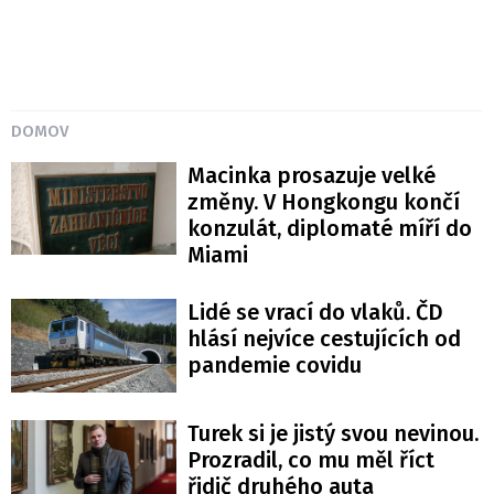
DOMOV
Macinka prosazuje velké
změny. V Hongkongu končí
konzulát, diplomaté míří do
Miami
Lidé se vrací do vlaků. ČD
hlásí nejvíce cestujících od
pandemie covidu
Turek si je jistý svou nevinou.
Prozradil, co mu měl říct
řidič druhého auta