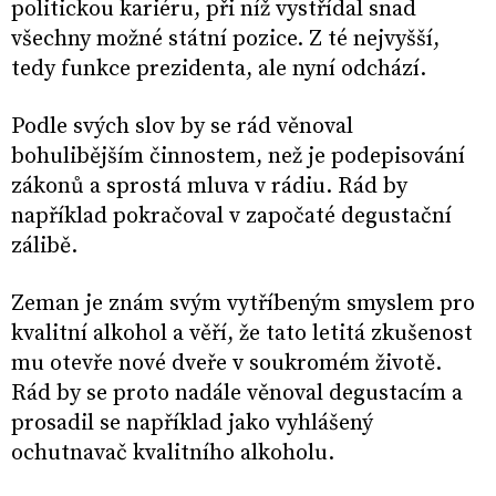
politickou kariéru, při níž vystřídal snad
všechny možné státní pozice. Z té nejvyšší,
tedy funkce prezidenta, ale nyní odchází.
Podle svých slov by se rád věnoval
bohulibějším činnostem, než je podepisování
zákonů a sprostá mluva v rádiu. Rád by
například pokračoval v započaté degustační
zálibě.
Zeman je znám svým vytříbeným smyslem pro
kvalitní alkohol a věří, že tato letitá zkušenost
mu otevře nové dveře v soukromém životě.
Rád by se proto nadále věnoval degustacím a
prosadil se například jako vyhlášený
ochutnavač kvalitního alkoholu.