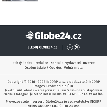
Globe24
SLEDUJ GLOBE24.CZ
Přejít
Přejít
na
na
Facebook
X
Etický kodex
Redakce
Kontakt
Vydavatel
Inzerce
Osobní údaje / Cookies
Volná místa
Copyright © 2016—2026 INCORP a. s., a dodavatelé INCORP
images, Profimedia a ČTK.
Jakékoli užití obsahu včetně převzetí, šíření či dalšího zpřístupňování
článků a fotografií je bez souhlasu INCORP MEDIA GROUP s.r.o. zakázáno.
Provozovatelem serveru Globe24.cz je vydavatelství INCORP
MEDIA GROUP s.r.o., IČ: 118 23 054