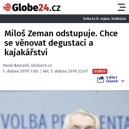
Sobota 8. srpna, Soběslav
Miloš Zeman odstupuje. Chce
se věnovat degustaci a
kajakářství
Pavel Navrátil
,
Globe24.cz
1. dubna 2019 7:00
akt. 1. dubna 2019 22:07
DOMOV
Sdílet
článek