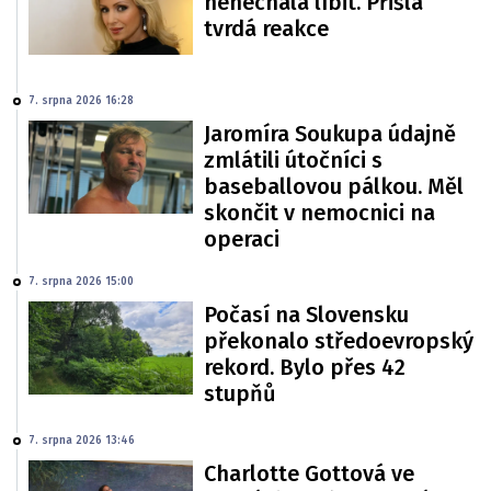
nenechala líbit. Přišla
tvrdá reakce
7. srpna 2026 16:28
Jaromíra Soukupa údajně
zmlátili útočníci s
baseballovou pálkou. Měl
skončit v nemocnici na
operaci
7. srpna 2026 15:00
Počasí na Slovensku
překonalo středoevropský
rekord. Bylo přes 42
stupňů
7. srpna 2026 13:46
Charlotte Gottová ve