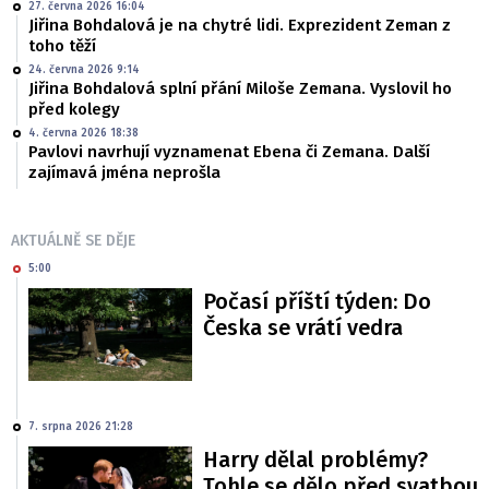
27. června 2026 16:04
Jiřina Bohdalová je na chytré lidi. Exprezident Zeman z
toho těží
24. června 2026 9:14
Jiřina Bohdalová splní přání Miloše Zemana. Vyslovil ho
před kolegy
4. června 2026 18:38
Pavlovi navrhují vyznamenat Ebena či Zemana. Další
zajímavá jména neprošla
AKTUÁLNĚ SE DĚJE
5:00
Počasí příští týden: Do
Česka se vrátí vedra
7. srpna 2026 21:28
Harry dělal problémy?
Tohle se dělo před svatbou