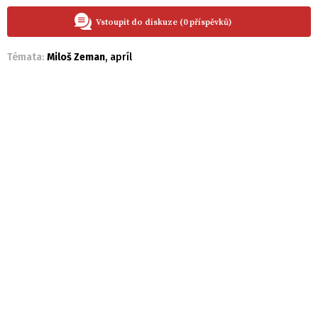
Vstoupit do diskuze (0 příspěvků)
Témata:
Miloš Zeman
,
apríl