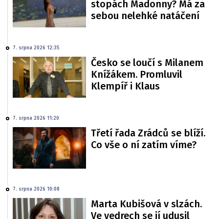
stopách Madonny? Má za
sebou nelehké natáčení
7. srpna 2026 12:35
Česko se loučí s Milanem
Knížákem. Promluvil
Klempíř i Klaus
7. srpna 2026 11:20
Třetí řada Zrádců se blíží.
Co vše o ní zatím víme?
7. srpna 2026 10:08
Marta Kubišová v slzách.
Ve vedrech se jí udusil