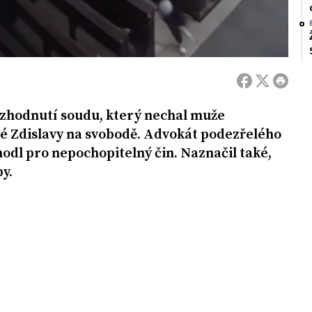
ozhodnutí soudu, který nechal muže
té Zdislavy na svobodě. Advokát podezřelého
zhodl pro nepochopitelný čin. Naznačil také,
by.