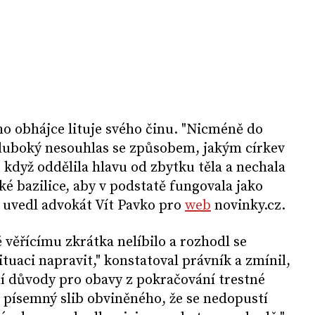
o obhájce lituje svého činu. "Nicméně do
 hluboký nesouhlas se způsobem, jakým církev
 když oddělila hlavu od zbytku těla a nechala
aké bazilice, aby v podstatě fungovala jako
 uvedl advokát Vít Pavko pro
web
novinky.cz.
ně věřícímu zkrátka nelíbilo a rozhodl se
aci napravit," konstatoval právník a zmínil,
ní důvody pro obavy z pokračování trestné
l písemný slib obviněného, že se nedopustí