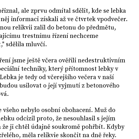
přiznal, ale zprvu odmítal sdělit, kde se lebka
něj informaci získali až ve čtvrtek vpodvečer.
cnou relikvii zalil do betonu do předmětu,
ajícímu trestnímu řízení nechceme
" sdělila mluvčí.
ření jsme ještě včera ověřili nedestruktivním
ciální techniky, který přítomnost lebky v
Lebka je tedy od včerejšího večera v naší
 budou usilovat o její vyjmutí z betonového
ová.
 všeho nebylo osobní obohacení. Muž do
ebku odcizil proto, že nesouhlasil s jejím
a že ji chtěl údajně soukromě pohřbít. Kdyby
řelého, měla relikvie skončit na dně řeky.