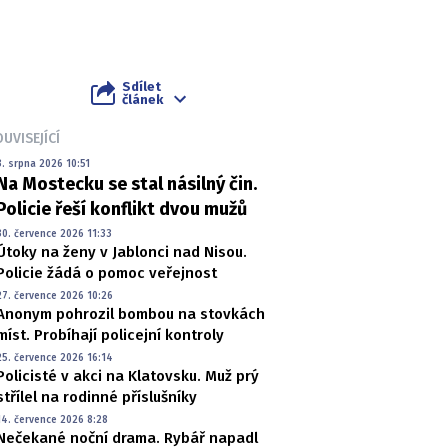
Sdílet
článek
UVISEJÍCÍ
3. srpna 2026 10:51
Na Mostecku se stal násilný čin.
Policie řeší konflikt dvou mužů
30. července 2026 11:33
Útoky na ženy v Jablonci nad Nisou.
Policie žádá o pomoc veřejnost
27. července 2026 10:26
Anonym pohrozil bombou na stovkách
míst. Probíhají policejní kontroly
25. července 2026 16:14
Policisté v akci na Klatovsku. Muž prý
střílel na rodinné příslušníky
14. července 2026 8:28
Nečekané noční drama. Rybář napadl