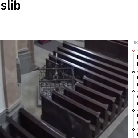
slib
SO