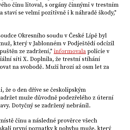
ého činu litoval, s orgány činnými v trestním
a staví se velmi pozitivně i k náhradě škody,"
soudce Okresního soudu v České Lípě byl
 muž, který v Jablonném v Podještědí odcizil
opuštěn ze zadržení,"
informovala
policie v
lní síti X. Doplnila, že trestní stíhání
vat na svobodě. Muži hrozí až osm let za
li, že o den dříve se českolipským
zadržet muže důvodně podezřelého z úterní
lavy. Dotyčný se zadržený nebránil.
místě činu a následné prověrce všech
skali první poznatky k pohybu muže, který