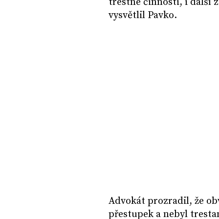
trestné činnosti, i další
vysvětlil Pavko.
Advokát prozradil, že o
přestupek a nebyl trest