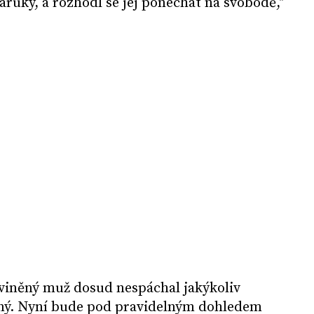
 záruky, a rozhodl se jej ponechat na svobodě,"
bviněný muž dosud nespáchal jakýkoliv
aný. Nyní bude pod pravidelným dohledem