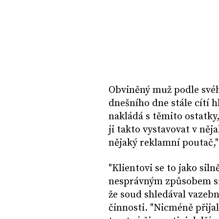
Obviněný muž podle svéh
dnešního dne stále cítí
nakládá s těmito ostatky,
ji takto vystavovat v něj
nějaký reklamní poutač,"
"Klientovi se to jako sil
nesprávným způsobem situ
že soud shledával vazeb
činnosti. "Nicméně přija