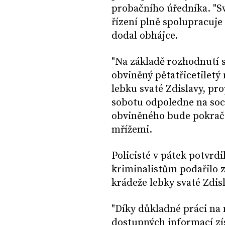
probačního úředníka. "Sv
řízení plně spolupracuje 
dodal obhájce.
"Na základě rozhodnutí 
obviněný pětatřicetiletý
lebku svaté Zdislavy, pr
sobotu odpoledne na sociá
obviněného bude pokračo
mřížemi.
Policisté v pátek potvrdi
kriminalistům podařilo 
krádeže lebky svaté Zdis
"Díky důkladné práci na 
dostupných informací zí