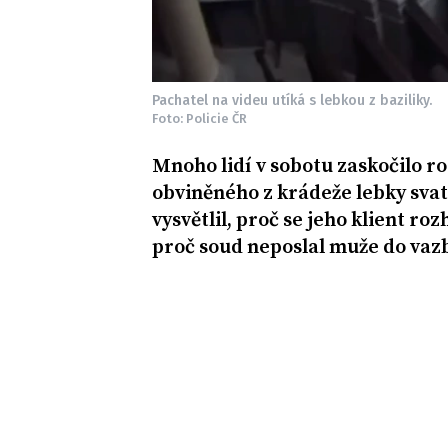
Pachatel na videu utíká s lebkou z baziliky.
Foto: Policie ČR
Mnoho lidí v sobotu zaskočilo r
obviněného z krádeže lebky sva
vysvětlil, proč se jeho klient ro
proč soud neposlal muže do vaz