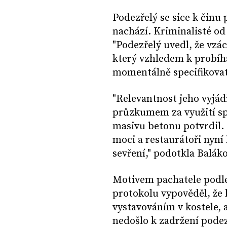
Podezřelý se sice k činu 
nachází. Kriminalisté od 
"Podezřelý uvedl, že vzá
který vzhledem k probíh
momentálně specifikovat,
"Relevantnost jeho vyjád
průzkumem za využití spe
masivu betonu potvrdil. 
moci a restaurátoři nyní
sevření," podotkla Balák
Motivem pachatele podle
protokolu vypověděl, že l
vystavováním v kostele, 
nedošlo k zadržení podez