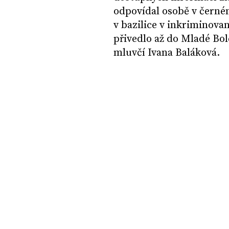
odpovídal osobě v černé
v bazilice v inkriminova
přivedlo až do Mladé Bole
mluvčí Ivana Baláková.