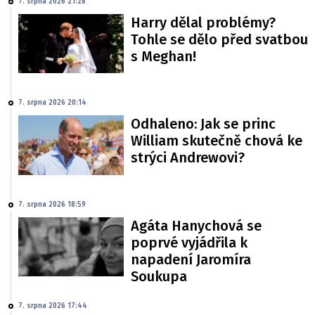
7. srpna 2026 21:28
Harry dělal problémy?
Tohle se dělo před svatbou
s Meghan!
7. srpna 2026 20:14
Odhaleno: Jak se princ
William skutečně chová ke
strýci Andrewovi?
7. srpna 2026 18:59
Agáta Hanychová se
poprvé vyjádřila k
napadení Jaromíra
Soukupa
7. srpna 2026 17:44