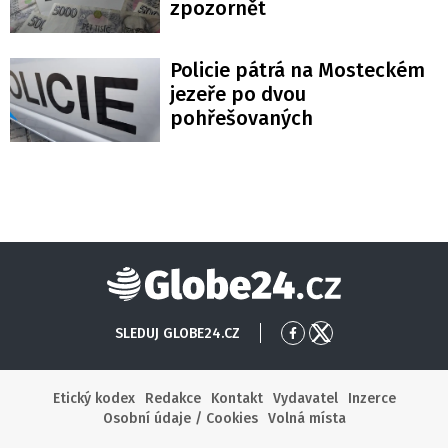
zpozornět
Policie pátrá na Mosteckém
jezeře po dvou
pohřešovaných
Globe24
SLEDUJ GLOBE24.CZ
Přejít
Přejít
na
na
Facebook
X
Etický kodex
Redakce
Kontakt
Vydavatel
Inzerce
Osobní údaje / Cookies
Volná místa