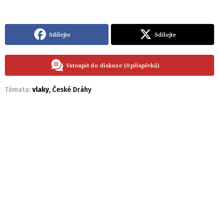
Sdílejte
Sdílejte
Vstoupit do diskuze (0 příspěvků)
Témata:
vlaky
,
České Dráhy