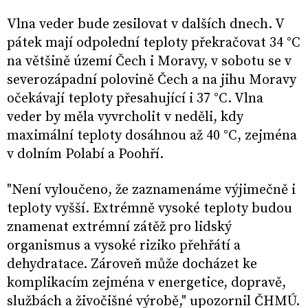
Vlna veder bude zesilovat v dalších dnech. V
pátek mají odpolední teploty překračovat 34 °C
na většině území Čech i Moravy, v sobotu se v
severozápadní polovině Čech a na jihu Moravy
očekávají teploty přesahující i 37 °C. Vlna
veder by měla vyvrcholit v neděli, kdy
maximální teploty dosáhnou až 40 °C, zejména
v dolním Polabí a Poohří.
"Není vyloučeno, že zaznamenáme výjimečně i
teploty vyšší. Extrémně vysoké teploty budou
znamenat extrémní zátěž pro lidský
organismus a vysoké riziko přehřátí a
dehydratace. Zároveň může docházet ke
komplikacím zejména v energetice, dopravě,
službách a živočišné výrobě," upozornil ČHMÚ.