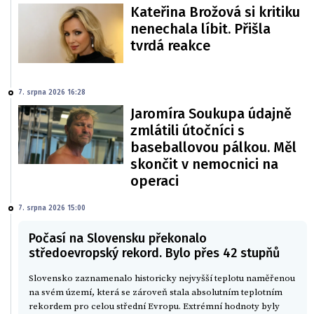
Kateřina Brožová si kritiku
nenechala líbit. Přišla
tvrdá reakce
7. srpna 2026 16:28
Jaromíra Soukupa údajně
zmlátili útočníci s
baseballovou pálkou. Měl
skončit v nemocnici na
operaci
7. srpna 2026 15:00
Počasí na Slovensku překonalo
středoevropský rekord. Bylo přes 42 stupňů
Slovensko zaznamenalo historicky nejvyšší teplotu naměřenou
na svém území, která se zároveň stala absolutním teplotním
rekordem pro celou střední Evropu. Extrémní hodnoty byly