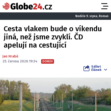
Neděle 9. srpna, Roman
Cesta vlakem bude o víkendu
jiná, než jsme zvyklí. ČD
apelují na cestující
Jan Hrabě
25. června 2026 19:34
DOMOV
Sdílet
článek