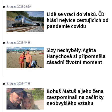
8. srpna 2026 20:29
Lidé se vrací do vlaků. ČD
hlásí nejvíce cestujících od
pandemie covidu
8. srpna 2026 19:06
Slzy nechyběly. Agáta
Hanychová si připomněla
zásadní životní moment
8. srpna 2026 17:39
Bohuš Matuš a jeho žena
zavzpomínali na začátky
neobvyklého vztahu