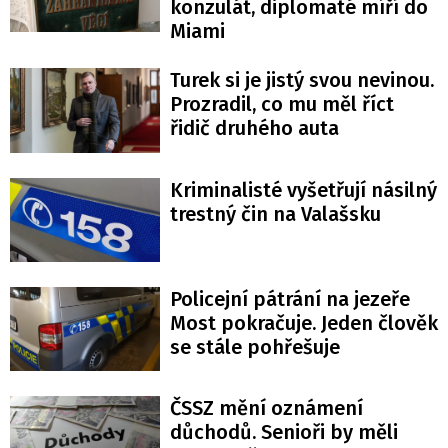
konzulát, diplomaté míří do
Miami
Turek si je jistý svou nevinou.
Prozradil, co mu měl říct
řidič druhého auta
Kriminalisté vyšetřují násilný
trestný čin na Valašsku
Policejní pátrání na jezeře
Most pokračuje. Jeden člověk
se stále pohřešuje
ČSSZ mění oznámení
důchodů. Senioři by měli