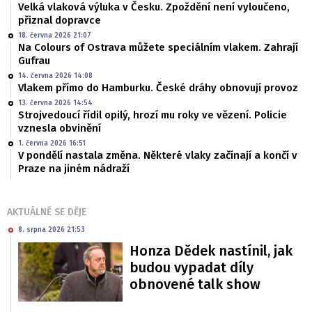
Velká vlaková výluka v Česku. Zpoždění není vyloučeno,
přiznal dopravce
18. června 2026 21:07
Na Colours of Ostrava můžete speciálním vlakem. Zahrají
Gufrau
14. června 2026 14:08
Vlakem přímo do Hamburku. České dráhy obnovují provoz
13. června 2026 14:54
Strojvedoucí řídil opilý, hrozí mu roky ve vězení. Policie
vznesla obvinění
1. června 2026 16:51
V pondělí nastala změna. Některé vlaky začínají a končí v
Praze na jiném nádraží
AKTUÁLNĚ SE DĚJE
8. srpna 2026 21:53
Honza Dědek nastínil, jak
budou vypadat díly
obnovené talk show