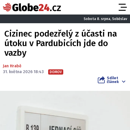
Sobota 8. srpna, Soběslav
Cizinec podezřelý z účasti na
útoku v Pardubicích jde do
vazby
Jan Hrabě
31. května 2026 18:43
DOMOV
Sdílet
článek