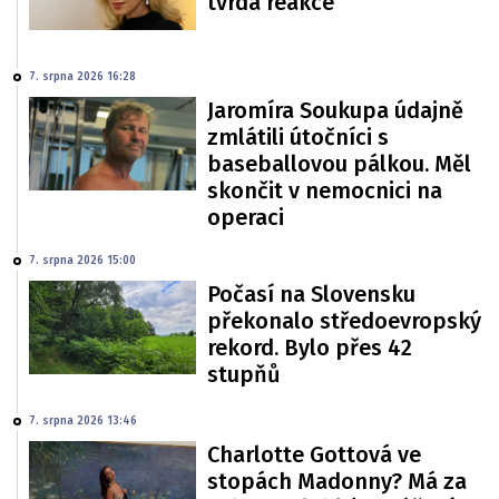
tvrdá reakce
7. srpna 2026 16:28
Jaromíra Soukupa údajně
zmlátili útočníci s
baseballovou pálkou. Měl
skončit v nemocnici na
operaci
7. srpna 2026 15:00
Počasí na Slovensku
překonalo středoevropský
rekord. Bylo přes 42
stupňů
7. srpna 2026 13:46
Charlotte Gottová ve
stopách Madonny? Má za