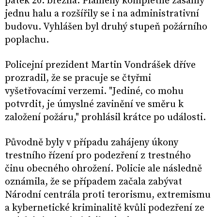
pátek 20. března. Plameny kompletně zasáhly
jednu halu a rozšířily se i na administrativní
budovu. Vyhlášen byl druhý stupeň požárního
poplachu.
Policejní prezident Martin Vondrášek dříve
prozradil, že se pracuje se čtyřmi
vyšetřovacími verzemi. "Jediné, co mohu
potvrdit, je úmyslné zavinění ve směru k
založení požáru," prohlásil krátce po události.
Původně byly v případu zahájeny úkony
trestního řízení pro podezření z trestného
činu obecného ohrožení. Policie ale následně
oznámila, že se případem začala zabývat
Národní centrála proti terorismu, extremismu
a kybernetické kriminalitě kvůli podezření ze