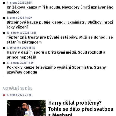
4. srpna 2026 21:55
Knížákova kauza míří k soudu. Navzdory úmrtí uznávaného
umělce
3. srpna 2026 14:09
Bitcoinová kauza putuje k soudu. Exministru Blažkovi hrozí
roky vězení
13. července 2026 12:16
Töpfer zná tresty pro bývalé estébáky. Muži se dohodli se
státním zástupcem
9. července 2026 15:50
Harry v dalším sporu s britskými médii. Soud rozhodl a
prince nepotěšil
17. června 2026 11:29
Pokrok v kauze televizního vysílání Sbormistra. Strany
uzavřely dohodu
AKTUÁLNĚ SE DĚJE
7. srpna 2026 21:28
Harry dělal problémy?
Tohle se dělo před svatbou
s Meghan!