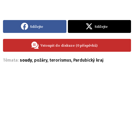
Sdílejte
Sdílejte
Vstoupit do diskuze (0 příspěvků)
Témata:
soudy
,
požáry
,
terorismus
,
Pardubický kraj