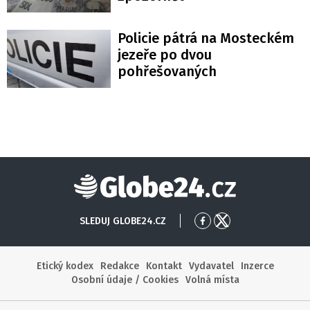
Policie pátrá na Mosteckém
jezeře po dvou
pohřešovaných
Globe24
SLEDUJ GLOBE24.CZ
Přejít
Přejít
na
na
Facebook
X
Etický kodex
Redakce
Kontakt
Vydavatel
Inzerce
Osobní údaje / Cookies
Volná místa