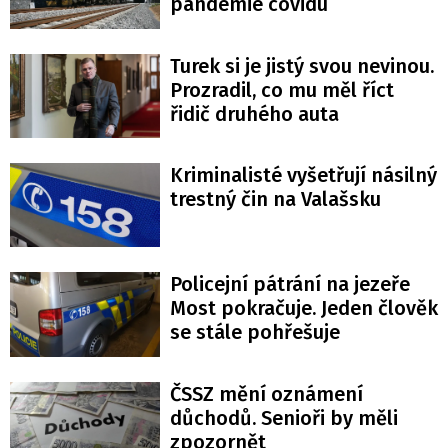
pandemie covidu
Turek si je jistý svou nevinou.
Prozradil, co mu měl říct
řidič druhého auta
Kriminalisté vyšetřují násilný
trestný čin na Valašsku
Policejní pátrání na jezeře
Most pokračuje. Jeden člověk
se stále pohřešuje
ČSSZ mění oznámení
důchodů. Senioři by měli
zpozornět