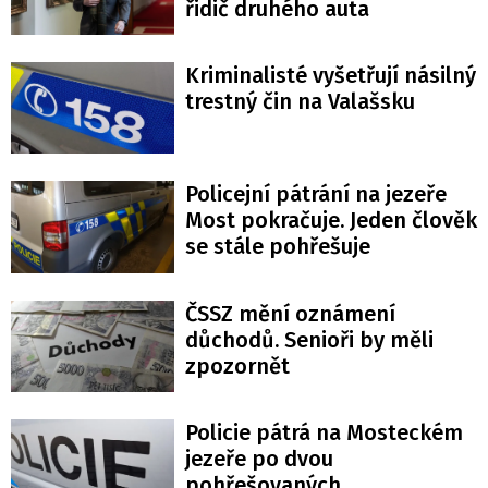
řidič druhého auta
Kriminalisté vyšetřují násilný
trestný čin na Valašsku
Policejní pátrání na jezeře
Most pokračuje. Jeden člověk
se stále pohřešuje
ČSSZ mění oznámení
důchodů. Senioři by měli
zpozornět
Policie pátrá na Mosteckém
jezeře po dvou
pohřešovaných