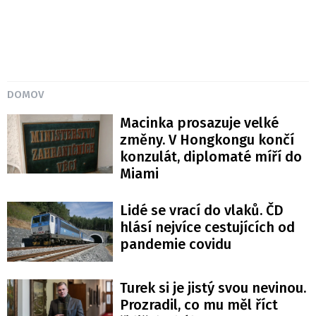
DOMOV
Macinka prosazuje velké
změny. V Hongkongu končí
konzulát, diplomaté míří do
Miami
Lidé se vrací do vlaků. ČD
hlásí nejvíce cestujících od
pandemie covidu
Turek si je jistý svou nevinou.
Prozradil, co mu měl říct