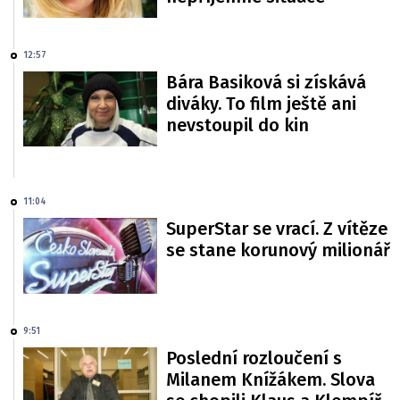
12:57
Bára Basiková si získává
diváky. To film ještě ani
nevstoupil do kin
11:04
SuperStar se vrací. Z vítěze
se stane korunový milionář
9:51
Poslední rozloučení s
Milanem Knížákem. Slova