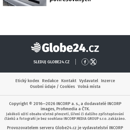
Globe24
SLEDUJ GLOBE24.CZ
Přejít
Přejít
na
na
Facebook
X
Etický kodex
Redakce
Kontakt
Vydavatel
Inzerce
Osobní údaje / Cookies
Volná místa
Copyright © 2016—2026 INCORP a. s., a dodavatelé INCORP
images, Profimedia a ČTK.
Jakékoli užití obsahu včetně převzetí, šíření či dalšího zpřístupňování
článků a fotografií je bez souhlasu INCORP MEDIA GROUP s.r.o. zakázáno.
Provozovatelem serveru Globe24.cz je vydavatelství INCORP