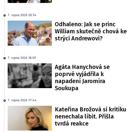
7. srpna 2026 20:14
Odhaleno: Jak se princ
William skutečně chová ke
strýci Andrewovi?
7. srpna 2026 18:59
Agáta Hanychová se
poprvé vyjádřila k
napadení Jaromíra
Soukupa
7. srpna 2026 17:44
Kateřina Brožová si kritiku
nenechala líbit. Přišla
tvrdá reakce