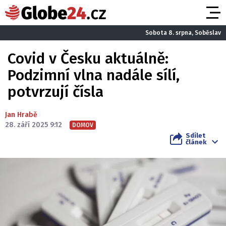
Sobota 8. srpna, Soběslav
Covid v Česku aktuálně:
Podzimní vlna nadále sílí,
potvrzují čísla
Jan Hrabě
28. září 2025 9:12
DOMOV
Sdílet
článek