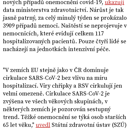
nových případů onemocnění covid-19,
ukazují
data ministerstva zdravotnictví. Nárůst je tak
jasně patrný, za celý minulý týden se prokázalo
3909 případů nemoci. Naštěstí se neprojevuje v
nemocnicích, které evidují celkem 117
hospitalizovaných pacientů. Pouze čtyři lidé se
nacházejí na jednotkách intenzivní péče.
"V zemích EU stejně jako v ČR dominuje
cirkulace SARS-CoV-2 bez vlivu na míru
hospitalizací. Viry chřipky a RSV cirkulují jen
velmi omezeně. Cirkulace SARS-CoV-2 je
zvýšena ve všech věkových skupinách, v
některých zemích je pozorován sestupný
trend. Těžké onemocnění se týká osob starších
65 let věku,"
uvedl
Státní zdravotní ústav (SZÚ)