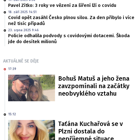
19. září 2025 8:58
Pavel Zítko: 3 roky ve vězení za šíření lží o covidu
18. září 2025 14:51
Covid opět zasáhl Česko plnou silou. Za den přibylo i více
než tisíc případů
23. srpna 2025 9:46
Policie odhalila podvody s covidovými dotacemi. Škoda
jde do desítek milionů
AKTUÁLNĚ SE DĚJE
17:39
Bohuš Matuš a jeho žena
zavzpomínali na začátky
neobvyklého vztahu
15:12
Taťána Kuchařová se v
Plzni dostala do
nepříjemné situace