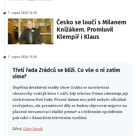
7. srpna 2026 12:35
Česko se loučí s Milanem
Knížákem. Promluvil
Klempíř i Klaus
7. srpna 2026 11:20
Třetí řada Zrádců se blíží. Co vše o ní zatím
víme?
Úspěšná detektivní reality show Zrádci se na televizní
obrazovky vrátí již letos v září, kdy televize Prima odstartuje její
očekávanou třetí řadu. Přesné datum sice ještě nebylo oficiálně
zveřejněno, ale premiérové díly se budou objevovat nejprve na
placené streamovací službě prima+ a s týdenním zpožděním
pak také v klasickém televizním vysílání.
Zdroj:
Libor Novák