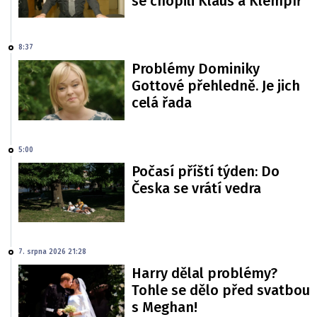
se chopili Klaus a Klempíř
8:37
Problémy Dominiky
Gottové přehledně. Je jich
celá řada
5:00
Počasí příští týden: Do
Česka se vrátí vedra
7. srpna 2026 21:28
Harry dělal problémy?
Tohle se dělo před svatbou
s Meghan!