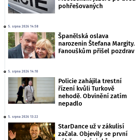
pohřešovaných
5. srpna 2026 14:58
Španělská oslava
narozenin Štefana Margity.
Fanouškům přišel pozdrav
5. srpna 2026 14:10
Policie zahájila trestní
řízení kvůli Turkově
nehodě. Obvinění zatím
nepadlo
5. srpna 2026 13:22
StarDance už v zákulisí
začala. Objevily se první