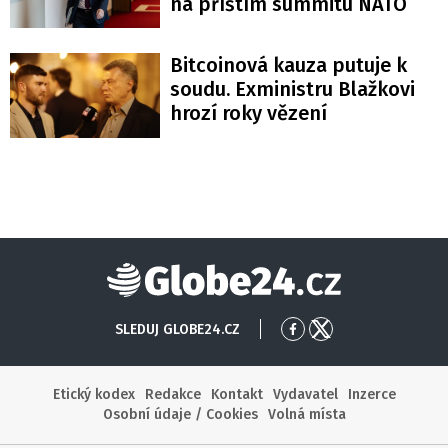
na příštím summitu NATO
Bitcoinová kauza putuje k
soudu. Exministru Blažkovi
hrozí roky vězení
Globe24
SLEDUJ GLOBE24.CZ
Přejít
Přejít
na
na
Facebook
X
Etický kodex
Redakce
Kontakt
Vydavatel
Inzerce
Osobní údaje / Cookies
Volná místa