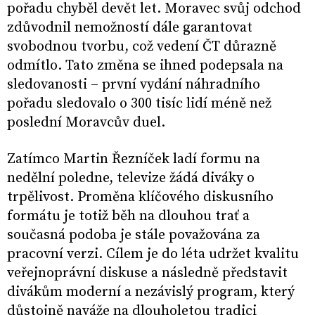
pořadu chyběl devět let. Moravec svůj odchod
zdůvodnil nemožností dále garantovat
svobodnou tvorbu, což vedení ČT důrazně
odmítlo. Tato změna se ihned podepsala na
sledovanosti – první vydání náhradního
pořadu sledovalo o 300 tisíc lidí méně než
poslední Moravcův duel.
Zatímco Martin Řezníček ladí formu na
nedělní poledne, televize žádá diváky o
trpělivost. Proměna klíčového diskusního
formátu je totiž běh na dlouhou trať a
současná podoba je stále považována za
pracovní verzi. Cílem je do léta udržet kvalitu
veřejnoprávní diskuse a následně představit
divákům moderní a nezávislý program, který
důstojně naváže na dlouholetou tradici