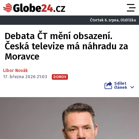
Čtvrtek 6. srpna, Oldřiška
Debata ČT mění obsazení.
Česká televize má náhradu za
Moravce
Libor Novák
17. března 2026 21:03
DOMOV
Sdílet
článek