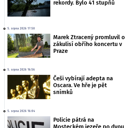
rekordy. Bylo 41 stupňů
5. srpna 2026 17:50
Marek Ztracený promluvil o
zákulisí obřího koncertu v
Praze
5. srpna 2026 16:56
Češi vybírají adepta na
Oscara. Ve hře je pět
snímků
5. srpna 2026 16:04
Policie pátrá na
Mosteckém jezeře po dvou