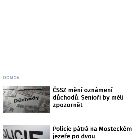
DOMOV
ČSSZ mění oznámení
důchodů. Senioři by měli
zpozornět
Policie pátrá na Mosteckém
jezeře po dvou