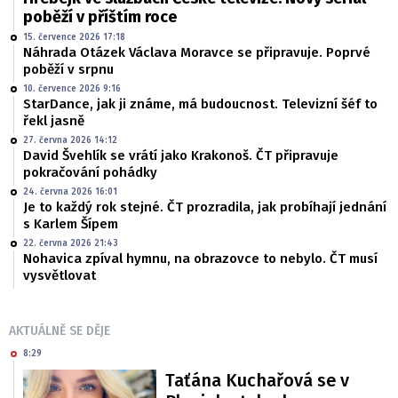
poběží v příštím roce
15. července 2026 17:18
Náhrada Otázek Václava Moravce se připravuje. Poprvé
poběží v srpnu
10. července 2026 9:16
StarDance, jak ji známe, má budoucnost. Televizní šéf to
řekl jasně
27. června 2026 14:12
David Švehlík se vrátí jako Krakonoš. ČT připravuje
pokračování pohádky
24. června 2026 16:01
Je to každý rok stejné. ČT prozradila, jak probíhají jednání
s Karlem Šípem
22. června 2026 21:43
Nohavica zpíval hymnu, na obrazovce to nebylo. ČT musí
vysvětlovat
AKTUÁLNĚ SE DĚJE
8:29
Taťána Kuchařová se v