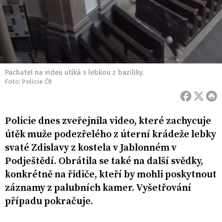
Pachatel na videu utíká s lebkou z baziliky.
Foto: Policie ČR
Policie dnes zveřejnila video, které zachycuje
útěk muže podezřelého z úterní krádeže lebky
svaté Zdislavy z kostela v Jablonném v
Podještědí. Obrátila se také na další svědky,
konkrétně na řidiče, kteří by mohli poskytnout
záznamy z palubních kamer. Vyšetřování
případu pokračuje.