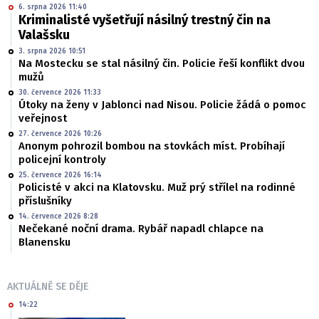
6. srpna 2026 11:40
Kriminalisté vyšetřují násilný trestný čin na
Valašsku
3. srpna 2026 10:51
Na Mostecku se stal násilný čin. Policie řeší konflikt dvou
mužů
30. července 2026 11:33
Útoky na ženy v Jablonci nad Nisou. Policie žádá o pomoc
veřejnost
27. července 2026 10:26
Anonym pohrozil bombou na stovkách míst. Probíhají
policejní kontroly
25. července 2026 16:14
Policisté v akci na Klatovsku. Muž prý střílel na rodinné
příslušníky
14. července 2026 8:28
Nečekané noční drama. Rybář napadl chlapce na
Blanensku
AKTUÁLNĚ SE DĚJE
14:22