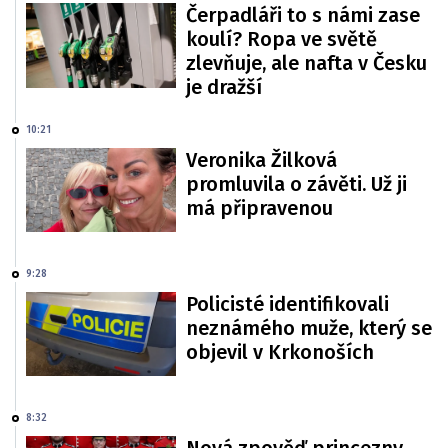
Čerpadláři to s námi zase
koulí? Ropa ve světě
zlevňuje, ale nafta v Česku
je dražší
10:21
Veronika Žilková
promluvila o závěti. Už ji
má připravenou
9:28
Policisté identifikovali
neznámého muže, který se
objevil v Krkonoších
8:32