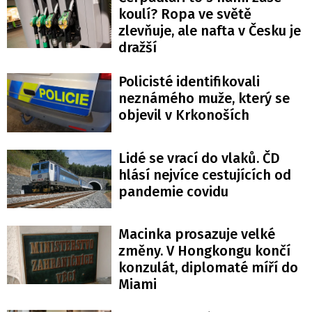
koulí? Ropa ve světě
zlevňuje, ale nafta v Česku je
dražší
Policisté identifikovali
neznámého muže, který se
objevil v Krkonoších
Lidé se vrací do vlaků. ČD
hlásí nejvíce cestujících od
pandemie covidu
Macinka prosazuje velké
změny. V Hongkongu končí
konzulát, diplomaté míří do
Miami