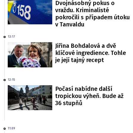
Dvojnásobný pokus o
vraždu. Kriminalisté
pokročili s případem útoku
v Tanvaldu
13:17
Jiřina Bohdalová a dvě
klíčové ingredience. Tohle
je její tajný recept
12:15
Počasí nabídne další
tropickou výheň. Bude až
36 stupňů
11:09