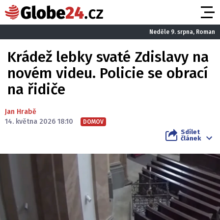
Neděle 9. srpna, Roman
Krádež lebky svaté Zdislavy na
novém videu. Policie se obrací
na řidiče
Jan Hrabě
14. května 2026 18:10
DOMOV
Sdílet
článek