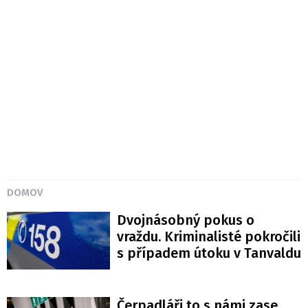
DOMOV
Dvojnásobný pokus o
vraždu. Kriminalisté pokročili
s případem útoku v Tanvaldu
Čerpadláři to s námi zase