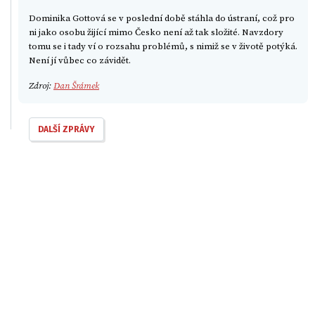
Dominika Gottová se v poslední době stáhla do ústraní, což pro
ni jako osobu žijící mimo Česko není až tak složité. Navzdory
tomu se i tady ví o rozsahu problémů, s nimiž se v životě potýká.
Není jí vůbec co závidět.
Zdroj:
Dan Šrámek
DALŠÍ ZPRÁVY