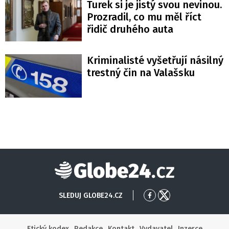
Turek si je jistý svou nevinou.
Prozradil, co mu měl říct
řidič druhého auta
Kriminalisté vyšetřují násilný
trestný čin na Valašsku
Globe24
SLEDUJ GLOBE24.CZ
Přejít
Přejít
na
na
Facebook
X
Etický kodex
Redakce
Kontakt
Vydavatel
Inzerce