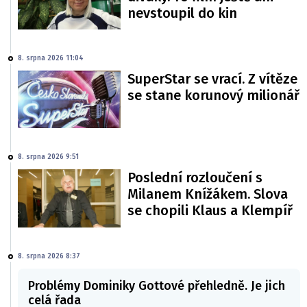
nevstoupil do kin
8. srpna 2026 11:04
SuperStar se vrací. Z vítěze
se stane korunový milionář
8. srpna 2026 9:51
Poslední rozloučení s
Milanem Knížákem. Slova
se chopili Klaus a Klempíř
8. srpna 2026 8:37
Problémy Dominiky Gottové přehledně. Je jich
celá řada