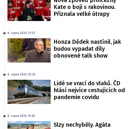
Nová zpověď princezny
Kate o boji s rakovinou.
Přiznala velké útrapy
8. srpna 2026 21:53
Honza Dědek nastínil, jak
budou vypadat díly
obnovené talk show
8. srpna 2026 20:29
Lidé se vrací do vlaků. ČD
hlásí nejvíce cestujících od
pandemie covidu
8. srpna 2026 19:06
Slzy nechyběly. Agáta