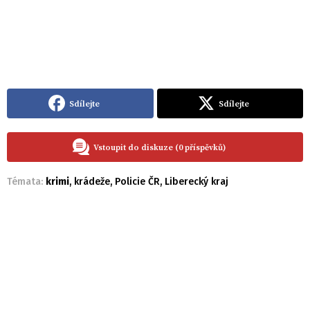
Sdílejte
Sdílejte
Vstoupit do diskuze (0 příspěvků)
Témata:
krimi
,
krádeže
,
Policie ČR
,
Liberecký kraj