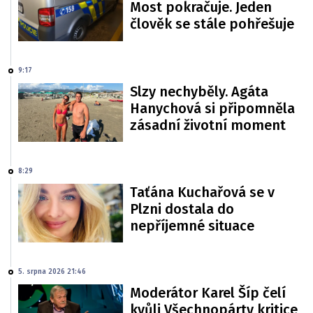
Most pokračuje. Jeden
člověk se stále pohřešuje
9:17
Slzy nechyběly. Agáta
Hanychová si připomněla
zásadní životní moment
8:29
Taťána Kuchařová se v
Plzni dostala do
nepříjemné situace
5. srpna 2026 21:46
Moderátor Karel Šíp čelí
kvůli Všechnopárty kritice