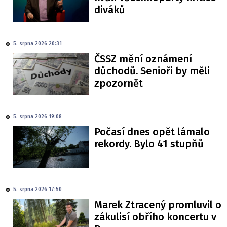
diváků
5. srpna 2026 20:31
ČSSZ mění oznámení
důchodů. Senioři by měli
zpozornět
5. srpna 2026 19:08
Počasí dnes opět lámalo
rekordy. Bylo 41 stupňů
5. srpna 2026 17:50
Marek Ztracený promluvil o
zákulisí obřího koncertu v