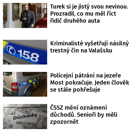
Turek si je jistý svou nevinou.
Prozradil, co mu měl říct
řidič druhého auta
Kriminalisté vyšetřují násilný
trestný čin na Valašsku
Policejní pátrání na jezeře
Most pokračuje. Jeden člověk
se stále pohřešuje
ČSSZ mění oznámení
důchodů. Senioři by měli
zpozornět