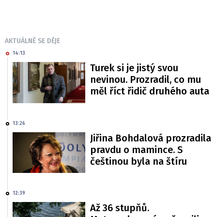
AKTUÁLNĚ SE DĚJE
14:13
Turek si je jistý svou
nevinou. Prozradil, co mu
měl říct řidič druhého auta
13:26
Jiřina Bohdalová prozradila
pravdu o mamince. S
češtinou byla na štíru
12:39
Až 36 stupňů.