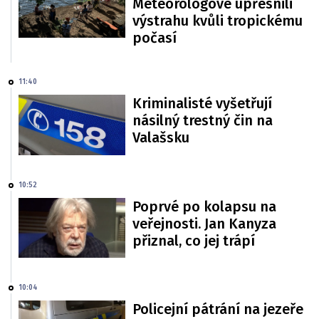
Meteorologové upřesnili
výstrahu kvůli tropickému
počasí
11:40
Kriminalisté vyšetřují
násilný trestný čin na
Valašsku
10:52
Poprvé po kolapsu na
veřejnosti. Jan Kanyza
přiznal, co jej trápí
10:04
Policejní pátrání na jezeře