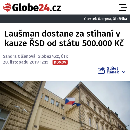
Čtvrtek 6. srpna, Oldřiška
Laušman dostane za stíhaní v
kauze ŘSD od státu 500.000 Kč
Sandra Olšanová
,
Globe24.cz
,
ČTK
28. listopadu 2019 12:15
DOMOV
Sdílet
článek