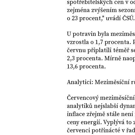
spotřebitelských cen v o
zejména zvýšením sezon
o 23 procent," uvádí ČSÚ.
U potravin byla meziměsí
vzrostla o 1,7 procenta. 
červnu připlatili téměř 
2,3 procenta. Mírně naop
13,6 procenta.
Analytici: Meziměsíční r
Červencový meziměsíční r
analytiků nejslabší dyn
inflace zřejmě stále nen
ceny energií. Vyplývá to 
červenci potřinácté v řa