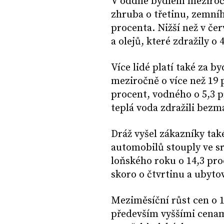
V oddíle bydlení meziroč
zhruba o třetinu, zemníh
procenta. Nižší než v č
a olejů, které zdražily o 
Více lidé platí také za b
meziročně o více než 19 
procent, vodného o 5,3 p
teplá voda zdražili bezm
Dráž vyšel zákazníky tak
automobilů stouply ve 
loňského roku o 14,3 pro
skoro o čtvrtinu a ubyto
Meziměsíční růst cen o 1
především vyššími cenam