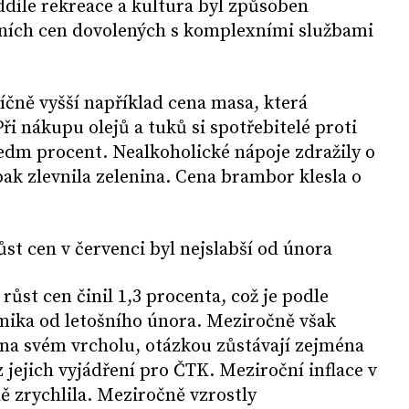
ddíle rekreace a kultura byl způsoben
ních cen dovolených s komplexními službami
čně vyšší například cena masa, která
Při nákupu olejů a tuků si spotřebitelé proti
sedm procent. Nealkoholické nápoje zdražily o
ak zlevnila zelenina. Cena brambor klesla o
ůst cen v červenci byl nejslabší od února
ůst cen činil 1,3 procenta, což je podle
amika od letošního února. Meziročně však
í na svém vrcholu, otázkou zůstávají zejména
z jejich vyjádření pro ČTK. Meziroční inflace v
dě zrychlila. Meziročně vzrostly