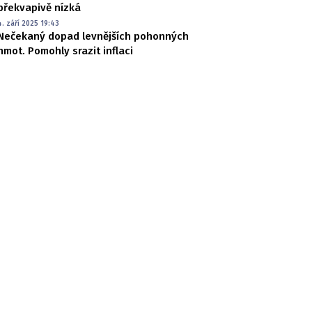
překvapivě nízká
4. září 2025 19:43
Nečekaný dopad levnějších pohonných
hmot. Pomohly srazit inflaci