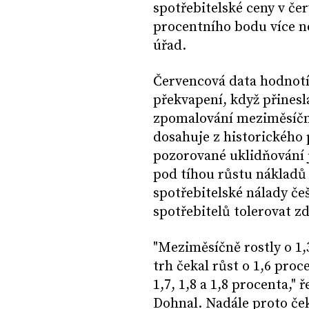
spotřebitelské ceny v čer
procentního bodu více ne
úřad.
Červencová data hodnotí 
překvapení, když přines
zpomalování meziměsíční
dosahuje z historického
pozorované uklidňování j
pod tíhou růstu nákladů 
spotřebitelské nálady češ
spotřebitelů tolerovat z
"Meziměsíčně rostly o 1
trh čekal růst o 1,6 proc
1,7, 1,8 a 1,8 procenta,
Dohnal. Nadále proto če