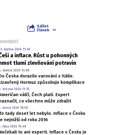
Sdílet
článek
UVISEJÍCÍ
13. května 2026 11:30
Češi a inflace. Růst u pohonných
hmot tlumí zlevňování potravin
4. května 2026 14:00
Do Česka dorazilo varování z Itálie.
Uzavřený Hormuz způsobuje komplikace
4. března 2026 13:15
Američan válčí, Čech platí. Expert
naznačil, co všechno může zdražit
5. února 2026 10:50
To tady deset let nebylo. Inflace v Česku
je nejnižší od roku 2016
6. října 2025 15:48
Nečekali to ani experti. Inflace v Česku je