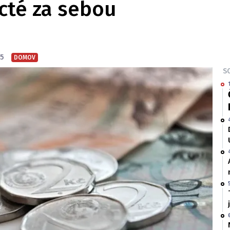
ácté za sebou
35
DOMOV
SO