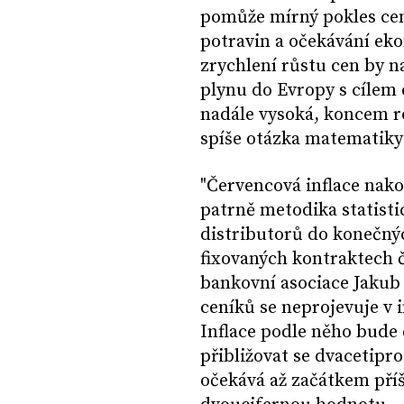
pomůže mírný pokles cen
potravin a očekávání ek
zrychlení růstu cen by n
plynu do Evropy s cílem 
nadále vysoká, koncem ro
spíše otázka matematiky 
"Červencová inflace nak
patrně metodika statisti
distributorů do konečnýc
fixovaných kontraktech č
bankovní asociace Jakub 
ceníků se neprojevuje v i
Inflace podle něho bude 
přibližovat se dvacetipro
očekává až začátkem příš