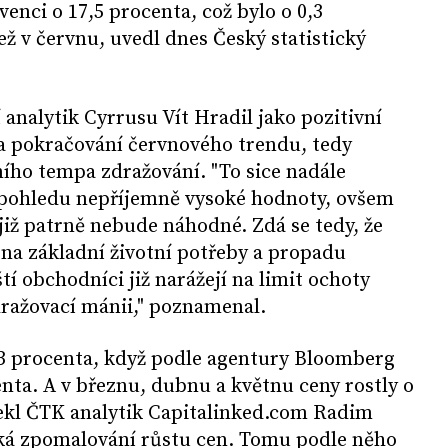
venci o 17,5 procenta, což bylo o 0,3
ž v červnu, uvedl dnes Český statistický
analytik Cyrrusu Vít Hradil jako pozitivní
la pokračování červnového trendu, tedy
ho tempa zdražování. "To sice nadále
 pohledu nepříjemně vysoké hodnoty, ovšem
iž patrně nebude náhodné. Zdá se tedy, že
na základní životní potřeby a propadu
tí obchodníci již narážejí na limit ochoty
dražovací mánii," poznamenal.
,3 procenta, když podle agentury Bloomberg
enta. A v březnu, dubnu a květnu ceny rostly o
" řekl ČTK analytik Capitalinked.com Radim
ká zpomalování růstu cen. Tomu podle něho