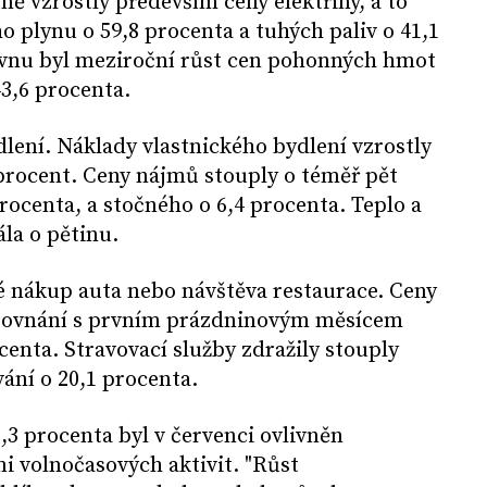
ně vzrostly především ceny elektřiny, a to
o plynu o 59,8 procenta a tuhých paliv o 41,1
ervnu byl meziroční růst cen pohonných hmot
43,6 procenta.
ydlení. Náklady vlastnického bydlení vzrostly
procent. Ceny nájmů stouply o téměř pět
rocenta, a stočného o 6,4 procenta. Teplo a
ála o pětinu.
é nákup auta nebo návštěva restaurace. Ceny
srovnání s prvním prázdninovým měsícem
centa. Stravovací služby zdražily stouply
vání o 20,1 procenta.
,3 procenta byl v červenci ovlivněn
i volnočasových aktivit. "Růst