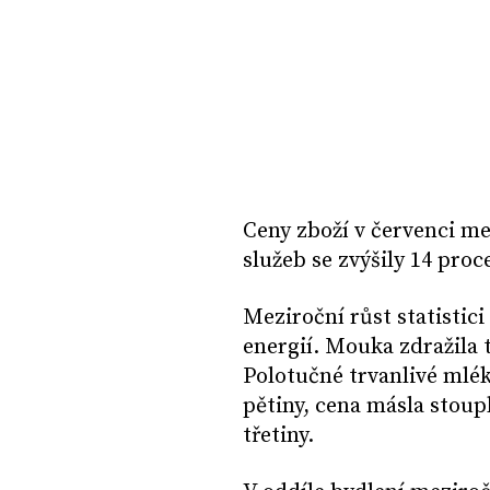
Ceny zboží v červenci m
služeb se zvýšily 14 proc
Meziroční růst statistic
energií. Mouka zdražila t
Polotučné trvanlivé mlék
pětiny, cena másla stoupl
třetiny.