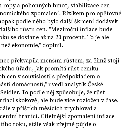
 ropy a pohonných hmot, stabilizace cen
onomického zpomalení. Rizikem pro opětovné
aopak podle něho bylo další škrcení dodávek
dalšího růstu cen. "Meziroční inflace bude
ku se dostane až na 20 procent. To je ale
než ekonomie," doplnil.
onec překvapila menším růstem, za čímž stojí
ckého úřadu, jak promítá růst ceníků
h cen v souvislosti s předpokladem o
ásti domácností," uvedl analytik České
Seidler. To podle něj způsobuje, že růst
nflaci skokově, ale bude více rozložen v čase.
dále v příštích měsících zrychlovat a
centní hranici. Citelnější zpomalení inflace
tího roku, stále však zřejmě půjde o