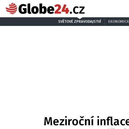
SVĚTOVÉ ZPRAVODAJSTVÍ
EKONOMICK
Meziroční inflac