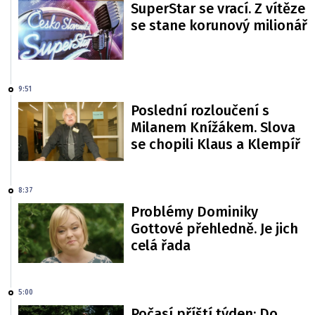
SuperStar se vrací. Z vítěze
se stane korunový milionář
9:51
Poslední rozloučení s
Milanem Knížákem. Slova
se chopili Klaus a Klempíř
8:37
Problémy Dominiky
Gottové přehledně. Je jich
celá řada
5:00
Počasí příští týden: Do