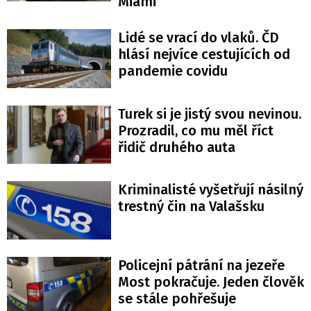
Miami
Lidé se vrací do vlaků. ČD
hlásí nejvíce cestujících od
pandemie covidu
Turek si je jistý svou nevinou.
Prozradil, co mu měl říct
řidič druhého auta
Kriminalisté vyšetřují násilný
trestný čin na Valašsku
Policejní pátrání na jezeře
Most pokračuje. Jeden člověk
se stále pohřešuje