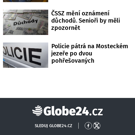
ČSSZ mění oznámení
důchodů. Senioři by měli
zpozornět
Policie pátrá na Mosteckém
jezeře po dvou
pohřešovaných
Globe24
SLEDUJ GLOBE24.CZ
Přejít
Přejít
na
na