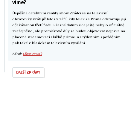
víme?
Úspěšná detektivní reality show Zrádci se na televizní
obrazovky vrátí již letos v září, kdy televize Prima odstartuje její
očekávanou třetí řadu. Přesné datum sice ještě nebylo oficiálně
zveřejněno, ale premiérové díly se budou objevovat nejprve na
placené streamovací službě prima+ a s týdenním zpožděním
pak také v klasickém televizním vysílání.
Zdroj:
Libor Novák
DALŠÍ ZPRÁVY