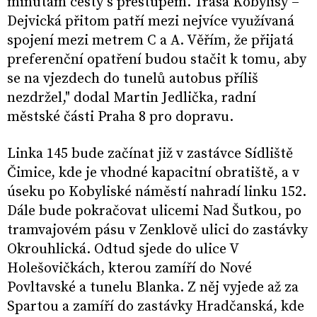
minutám cesty s přestupem. Trasa Kobylisy –
Dejvická přitom patří mezi nejvíce využívaná
spojení mezi metrem C a A. Věřím, že přijatá
preferenční opatření budou stačit k tomu, aby
se na vjezdech do tunelů autobus příliš
nezdržel," dodal Martin Jedlička, radní
městské části Praha 8 pro dopravu.
Linka 145 bude začínat již v zastávce Sídliště
Čimice, kde je vhodné kapacitní obratiště, a v
úseku po Kobyliské náměstí nahradí linku 152.
Dále bude pokračovat ulicemi Nad Šutkou, po
tramvajovém pásu v Zenklově ulici do zastávky
Okrouhlická. Odtud sjede do ulice V
Holešovičkách, kterou zamíří do Nové
Povltavské a tunelu Blanka. Z něj vyjede až za
Spartou a zamíří do zastávky Hradčanská, kde