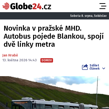
Sobota 8. srpna, Soběslav
Novinka v pražské MHD.
Autobus pojede Blankou, spojí
dvě linky metra
Jan Hrabě
13. května 2026 14:43
DOMOV
Sdílet
článek