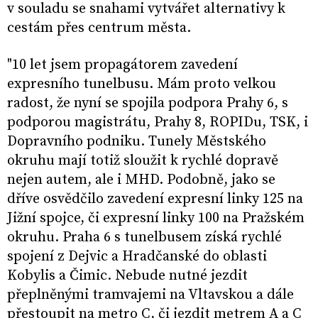
v souladu se snahami vytvářet alternativy k
cestám přes centrum města.
"10 let jsem propagátorem zavedení
expresního tunelbusu. Mám proto velkou
radost, že nyní se spojila podpora Prahy 6, s
podporou magistrátu, Prahy 8, ROPIDu, TSK, i
Dopravního podniku. Tunely Městského
okruhu mají totiž sloužit k rychlé dopravě
nejen autem, ale i MHD. Podobně, jako se
dříve osvědčilo zavedení expresní linky 125 na
Jižní spojce, či expresní linky 100 na Pražském
okruhu. Praha 6 s tunelbusem získá rychlé
spojení z Dejvic a Hradčanské do oblasti
Kobylis a Čimic. Nebude nutné jezdit
přeplněnými tramvajemi na Vltavskou a dále
přestoupit na metro C, či jezdit metrem A a C