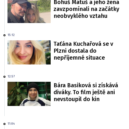
Bohuš Matuš a jeho žena
zavzpomínali na začátky
neobvyklého vztahu
15:12
Taťána Kuchařová se v
Plzni dostala do
nepříjemné situace
12:57
Bára Basiková si získává
diváky. To film ještě ani
nevstoupil do kin
11:04