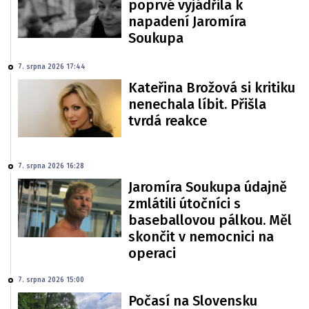
poprvé vyjádřila k
napadení Jaromíra
Soukupa
7. srpna 2026 17:44
Kateřina Brožová si kritiku
nenechala líbit. Přišla
tvrdá reakce
7. srpna 2026 16:28
Jaromíra Soukupa údajně
zmlátili útočníci s
baseballovou pálkou. Měl
skončit v nemocnici na
operaci
7. srpna 2026 15:00
Počasí na Slovensku