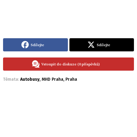
Sdílejte
Sdílejte
Vstoupit do diskuze (0 příspěvků)
Témata:
Autobusy
,
MHD Praha
,
Praha