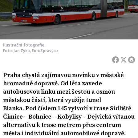
Ilustrační fotografie.
Foto: Jan Zýka, EuroZprávy.cz
Praha chystá zajímavou novinku v městské
hromadné dopravě. Od léta zavede
autobusovou linku mezi šestou a osmou
městskou částí, která využije tunel
Blanka. Pod číslem 145 vytvoří v trase Sídliště
Čimice – Bohnice – Kobylisy – Dejvická vítanou
alternativu k trase metrem přes centrum
města i individuální automobilové dopravě.