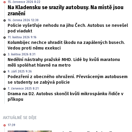
15. července 2026 8:22
Na Kladensku se srazily autobusy. Na místě jsou
zranění
16. června 2026 12:30
Policie vyšetřuje nehodu na jihu Čech. Autobus se nevešel
pod viadukt
11. května 2026 9:16
Kolumbijec nechce uhradit škodu na zapálených busech.
Vedou proti němu exekuci
3. května 2026 8:31
Nedělní nástrahy pražské MHD. Lidé by kvůli maratonu
měli spoléhat hlavně na metro
9. září 2025 9:36
Podezření z obecného ohrožení. Převráceným autobusem
se studenty se zabývá policie
7. července 2025 8:21
Drama na D2. Autobus skončil kvůli mikrospánku řidiče v
příkopu
AKTUÁLNĚ SE DĚJE
17:39