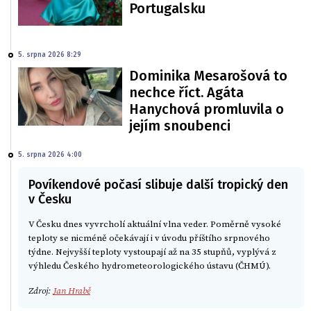
Portugalsku
5. srpna 2026 8:29
Dominika Mesarošová to
nechce říct. Agáta
Hanychová promluvila o
jejím snoubenci
5. srpna 2026 4:00
Povíkendové počasí slibuje další tropický den
v Česku
V Česku dnes vyvrcholí aktuální vlna veder. Poměrně vysoké
teploty se nicméně očekávají i v úvodu příštího srpnového
týdne. Nejvyšší teploty vystoupají až na 35 stupňů, vyplývá z
výhledu Českého hydrometeorologického ústavu (ČHMÚ).
Zdroj:
Jan Hrabě