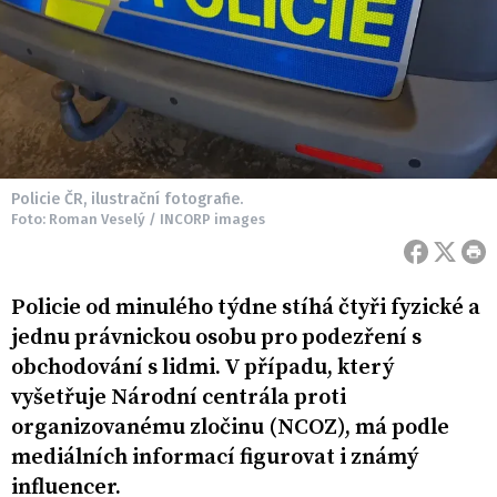
Policie ČR, ilustrační fotografie.
Foto: Roman Veselý / INCORP images
Policie od minulého týdne stíhá čtyři fyzické a
jednu právnickou osobu pro podezření s
obchodování s lidmi. V případu, který
vyšetřuje Národní centrála proti
organizovanému zločinu (NCOZ), má podle
mediálních informací figurovat i známý
influencer.