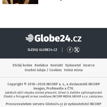
Globe24
SLEDUJ GLOBE24.CZ
Přejít
Přejít
na
na
Facebook
X
Etický kodex
Redakce
Kontakt
Vydavatel
Inzerce
Osobní údaje / Cookies
Volná místa
Copyright © 2016—2026 INCORP a. s., a dodavatelé INCORP
images, Profimedia a ČTK.
Jakékoli užití obsahu včetně převzetí, šíření či dalšího zpřístupňování
článků a fotografií je bez souhlasu INCORP MEDIA GROUP s.r.o. zakázáno.
Provozovatelem serveru Globe24.cz je vydavatelství INCORP