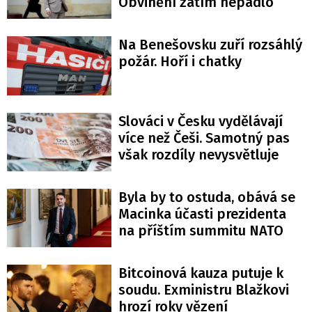
Obvinění zatím nepadlo
Na Benešovsku zuří rozsáhlý
požár. Hoří i chatky
Slováci v Česku vydělávají
více než Češi. Samotný pas
však rozdíly nevysvětluje
Byla by to ostuda, obává se
Macinka účasti prezidenta
na příštím summitu NATO
Bitcoinová kauza putuje k
soudu. Exministru Blažkovi
hrozí roky vězení