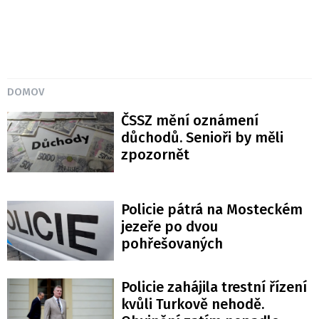
DOMOV
ČSSZ mění oznámení
důchodů. Senioři by měli
zpozornět
Policie pátrá na Mosteckém
jezeře po dvou
pohřešovaných
Policie zahájila trestní řízení
kvůli Turkově nehodě.