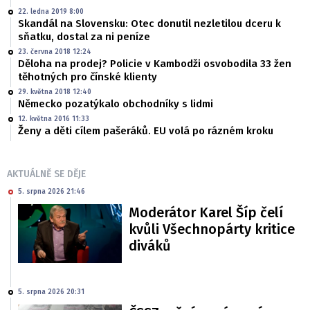
22. ledna 2019 8:00
Skandál na Slovensku: Otec donutil nezletilou dceru k
sňatku, dostal za ni peníze
23. června 2018 12:24
Děloha na prodej? Policie v Kambodži osvobodila 33 žen
těhotných pro čínské klienty
29. května 2018 12:40
Německo pozatýkalo obchodníky s lidmi
12. května 2016 11:33
Ženy a děti cílem pašeráků. EU volá po rázném kroku
AKTUÁLNĚ SE DĚJE
5. srpna 2026 21:46
Moderátor Karel Šíp čelí
kvůli Všechnopárty kritice
diváků
5. srpna 2026 20:31