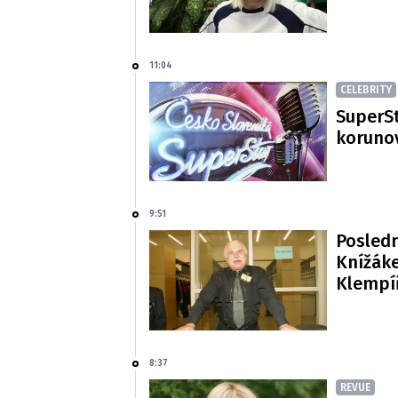
11:04
CELEBRITY
SuperSt
korunov
9:51
Posledn
Knížáke
Klempí
8:37
REVUE