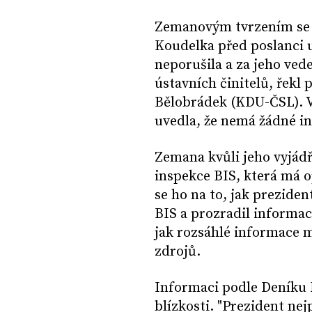
Zemanovým tvrzením se 
Koudelka před poslanci u
neporušila a za jeho ved
ústavních činitelů, řekl 
Bělobrádek (KDU-ČSL). V
uvedla, že nemá žádné i
Zemana kvůli jeho vyjádř
inspekce BIS, která má o
se ho na to, jak preziden
BIS a prozradil informace
jak rozsáhlé informace m
zdrojů.
Informaci podle Deníku N
blízkosti. "Prezident nej