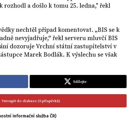
k rozhodl a došlo k tomu 25. ledna," řekl
vědky nechtěl případ komentovat. „BIS se k
ně nevyjadřuje,“ řekl serveru mluvčí BIS
ání dozoruje Vrchní státní zastupitelství v
zástupce Marek Bodlák. K výslechu se však
Sdílejte
Vstoupit do diskuze (0 příspěvků)
nostní informační služba ČR)