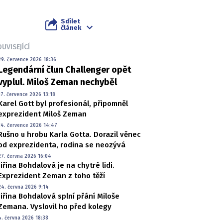
Sdílet
článek
UVISEJÍCÍ
29. července 2026 18:36
Legendární člun Challenger opět
vyplul. Miloš Zeman nechyběl
17. července 2026 13:18
Karel Gott byl profesionál, připomněl
exprezident Miloš Zeman
14. července 2026 14:47
Rušno u hrobu Karla Gotta. Dorazil věnec
od exprezidenta, rodina se neozývá
27. června 2026 16:04
Jiřina Bohdalová je na chytré lidi.
Exprezident Zeman z toho těží
24. června 2026 9:14
Jiřina Bohdalová splní přání Miloše
Zemana. Vyslovil ho před kolegy
4. června 2026 18:38