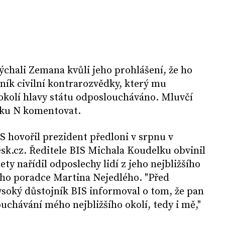
lýchali Zemana kvůli jeho prohlášení, že ho
jník civilní kontrarozvědky, který mu
í okolí hlavy státu odposloucháváno. Mluvčí
níku N komentovat.
S hovořil prezident předloni v srpnu v
sk.cz. Ředitele BIS Michala Koudelku obvinil
ety nařídil odposlechy lidí z jeho nejbližšího
ho poradce Martina Nejedlého. "Před
ysoký důstojník BIS informoval o tom, že pan
uchávání mého nejbližšího okolí, tedy i mě,"