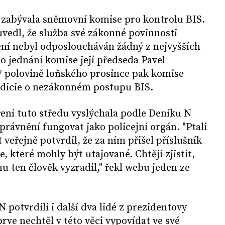
zabývala sněmovní komise pro kontrolu BIS.
vedl, že služba své zákonné povinnosti
ení nebyl odposloucháván žádný z nejvyšších
po jednání komise její předseda Pavel
 polovině loňského prosince pak komise
ndicie o nezákonném postupu BIS.
ení tuto středu vyslýchala podle Deníku N
právnění fungovat jako policejní orgán. "Ptali
t veřejně potvrdil, že za ním přišel příslušník
, které mohly být utajované. Chtějí zjistit,
u ten člověk vyzradil," řekl webu jeden ze
 potvrdili i další dva lidé z prezidentovy
prve nechtěl v této věci vypovídat ve své