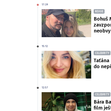
17:39
REVUE
Bohuš M
zavzpom
neobvy
15:12
CELEBRITY
Taťána 
do nepř
12:57
CELEBRITY
Bára Ba
film je