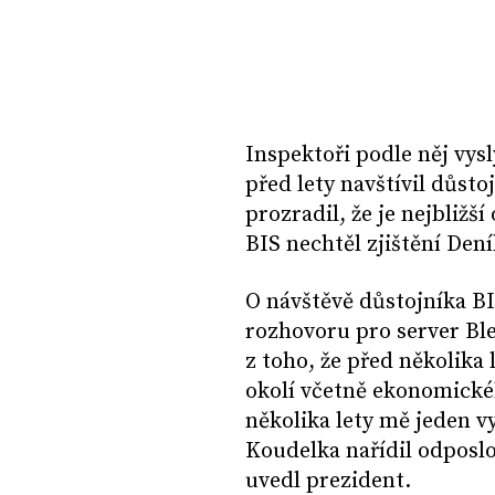
Inspektoři podle něj vys
před lety navštívil důsto
prozradil, že je nejbližš
BIS nechtěl zjištění De
O návštěvě důstojníka BI
rozhovoru pro server Ble
z toho, že před několika l
okolí včetně ekonomické
několika lety mě jeden v
Koudelka nařídil odposlo
uvedl prezident.