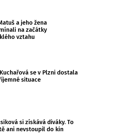
atuš a jeho žena
ínali na začátky
klého vztahu
Kuchařová se v Plzni dostala
íjemné situace
siková si získává diváky. To
ště ani nevstoupil do kin