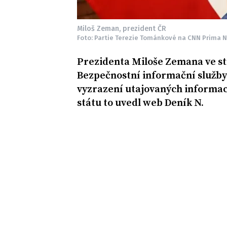
Miloš Zeman, prezident ČR
Foto: Partie Terezie Tománkové na CNN Prima 
Prezidenta Miloše Zemana ve stř
Bezpečnostní informační služby 
vyzrazení utajovaných informací.
státu to uvedl web Deník N.