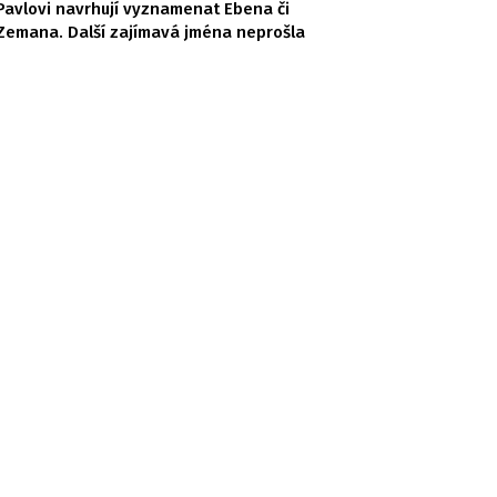
Pavlovi navrhují vyznamenat Ebena či
Zemana. Další zajímavá jména neprošla