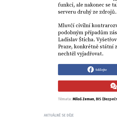
funkci, ale nakonec se ta
serveru druhý ze zdrojů.
Mluvčí civilní kontraroz
podobným případům zásad
Ladislav Šticha. Vyšetřov
Praze, konkrétně státní 
nechtěl vyjadřovat.
Sdílejte
Témata:
Miloš Zeman
,
BIS (Bezpeč
AKTUÁLNĚ SE DĚJE