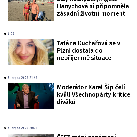
Hanychová si připomněla
zásadní životní moment
8:29
Taťána Kuchařová se v
Plzni dostala do
nepříjemné situace
5. srpna 2026 21:46
Moderátor Karel Šíp čelí
kvůli Všechnopárty kritice
diváků
5. srpna 2026 20:31