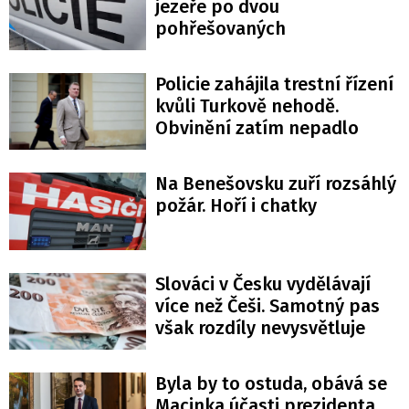
jezeře po dvou
pohřešovaných
Policie zahájila trestní řízení
kvůli Turkově nehodě.
Obvinění zatím nepadlo
Na Benešovsku zuří rozsáhlý
požár. Hoří i chatky
Slováci v Česku vydělávají
více než Češi. Samotný pas
však rozdíly nevysvětluje
Byla by to ostuda, obává se
Macinka účasti prezidenta