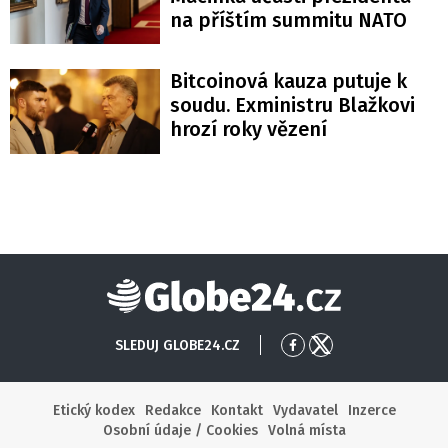
na příštím summitu NATO
Bitcoinová kauza putuje k
soudu. Exministru Blažkovi
hrozí roky vězení
Globe24
SLEDUJ GLOBE24.CZ
Přejít
Přejít
na
na
Facebook
X
Etický kodex
Redakce
Kontakt
Vydavatel
Inzerce
Osobní údaje / Cookies
Volná místa