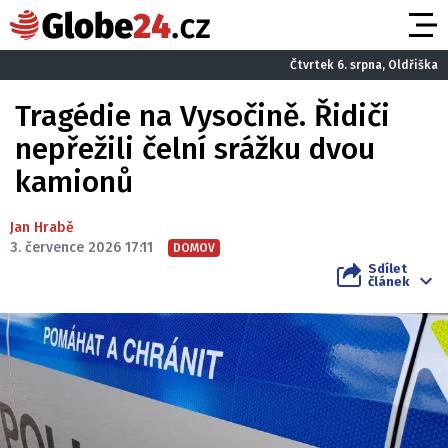
Čtvrtek 6. srpna, Oldřiška
Tragédie na Vysočině. Řidiči
nepřežili čelní srážku dvou
kamionů
Jan Hrabě
3. července 2026 17:11
DOMOV
Sdílet
článek