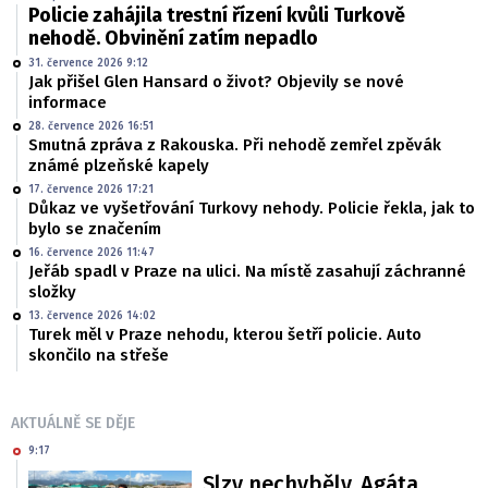
Policie zahájila trestní řízení kvůli Turkově
nehodě. Obvinění zatím nepadlo
31. července 2026 9:12
Jak přišel Glen Hansard o život? Objevily se nové
informace
28. července 2026 16:51
Smutná zpráva z Rakouska. Při nehodě zemřel zpěvák
známé plzeňské kapely
17. července 2026 17:21
Důkaz ve vyšetřování Turkovy nehody. Policie řekla, jak to
bylo se značením
16. července 2026 11:47
Jeřáb spadl v Praze na ulici. Na místě zasahují záchranné
složky
13. července 2026 14:02
Turek měl v Praze nehodu, kterou šetří policie. Auto
skončilo na střeše
AKTUÁLNĚ SE DĚJE
9:17
Slzy nechyběly. Agáta