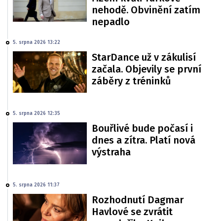
nehodě. Obvinění zatím
nepadlo
5. srpna 2026 13:22
StarDance už v zákulisí
začala. Objevily se první
záběry z tréninků
5. srpna 2026 12:35
Bouřlivé bude počasí i
dnes a zítra. Platí nová
výstraha
5. srpna 2026 11:37
Rozhodnutí Dagmar
Havlové se zvrátit