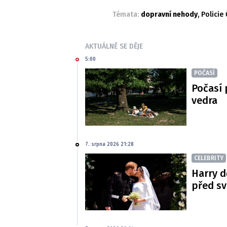
Témata:
dopravní nehody
,
Policie
AKTUÁLNĚ SE DĚJE
5:00
POČASÍ
Počasí 
vedra
7. srpna 2026 21:28
CELEBRITY
Harry d
před s