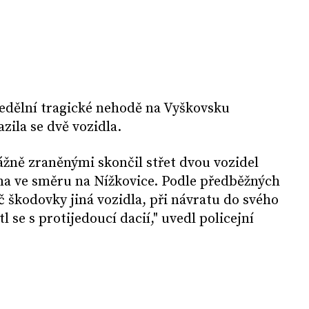
nedělní tragické nehodě na Vyškovsku
zila se dvě vozidla.
ážně zraněnými skončil střet dvou vozidel
na ve směru na Nížkovice. Podle předběžných
č škodovky jiná vozidla, při návratu do svého
l se s protijedoucí dacií," uvedl policejní