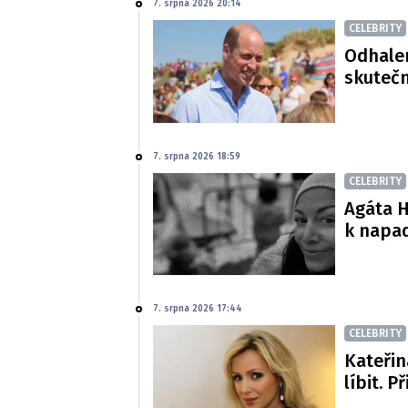
7. srpna 2026 20:14
CELEBRITY
Odhalen
skutečn
7. srpna 2026 18:59
CELEBRITY
Agáta H
k napa
7. srpna 2026 17:44
CELEBRITY
Kateřin
líbit. P