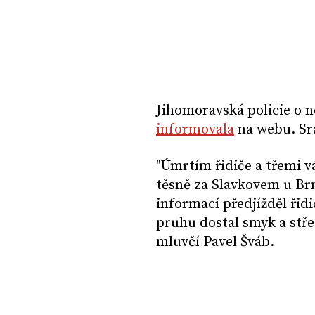
Jihomoravská policie o 
informovala
na webu. Sra
"Úmrtím řidiče a třemi v
těsně za Slavkovem u Br
informací předjížděl řidi
pruhu dostal smyk a střet
mluvčí Pavel Šváb.