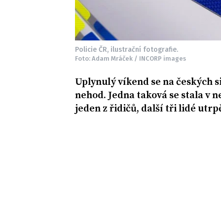
Policie ČR, ilustrační fotografie.
Foto: Adam Mráček / INCORP images
Uplynulý víkend se na českých s
nehod. Jedna taková se stala v 
jeden z řidičů, další tři lidé ut