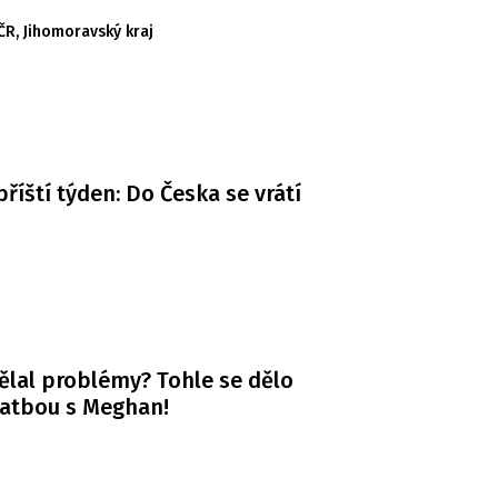
 ČR
,
Jihomoravský kraj
příští týden: Do Česka se vrátí
ělal problémy? Tohle se dělo
vatbou s Meghan!