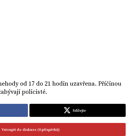
ě nehody od 17 do 21 hodin uzavřena. Příčinou
abývají policisté.
Sdílejte
Vstoupit do diskuze (0 příspěvků)