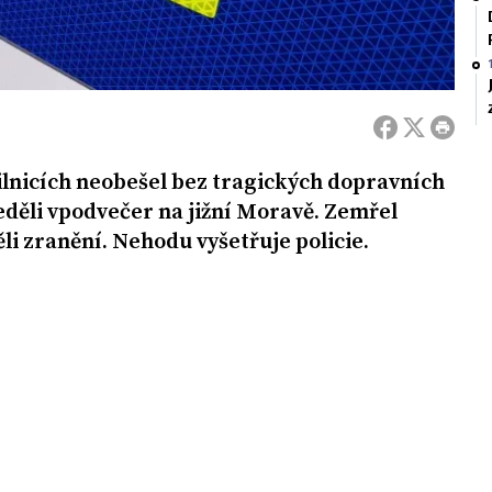
ilnicích neobešel bez tragických dopravních
neděli vpodvečer na jižní Moravě. Zemřel
rpěli zranění. Nehodu vyšetřuje policie.