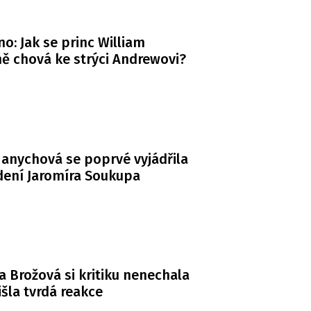
o: Jak se princ William
ě chová ke strýci Andrewovi?
anychová se poprvé vyjádřila
dení Jaromíra Soukupa
a Brožová si kritiku nenechala
řišla tvrdá reakce