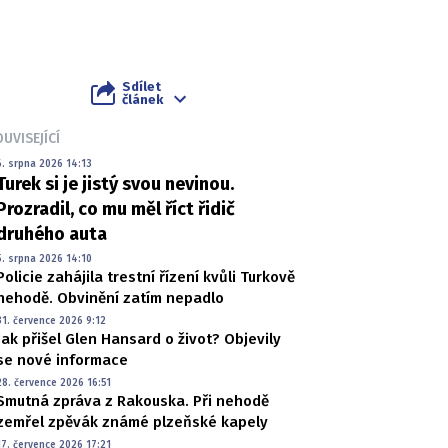
Sdílet
článek
UVISEJÍCÍ
6. srpna 2026 14:13
Turek si je jistý svou nevinou.
Prozradil, co mu měl říct řidič
druhého auta
5. srpna 2026 14:10
Policie zahájila trestní řízení kvůli Turkově
nehodě. Obvinění zatím nepadlo
31. července 2026 9:12
Jak přišel Glen Hansard o život? Objevily
se nové informace
28. července 2026 16:51
Smutná zpráva z Rakouska. Při nehodě
zemřel zpěvák známé plzeňské kapely
17. července 2026 17:21