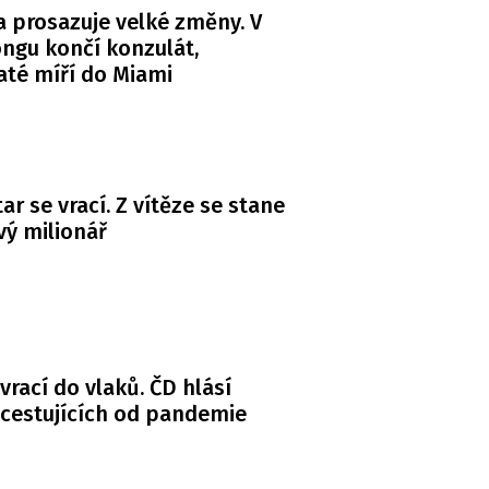
 prosazuje velké změny. V
ngu končí konzulát,
té míří do Miami
ar se vrací. Z vítěze se stane
ý milionář
 vrací do vlaků. ČD hlásí
 cestujících od pandemie