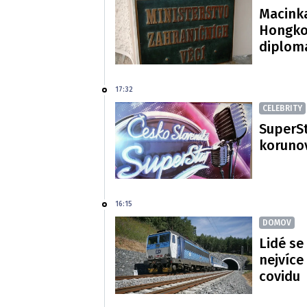
Macinka
Hongko
diploma
17:32
CELEBRITY
SuperSt
korunov
16:15
DOMOV
Lidé se
nejvíce
covidu