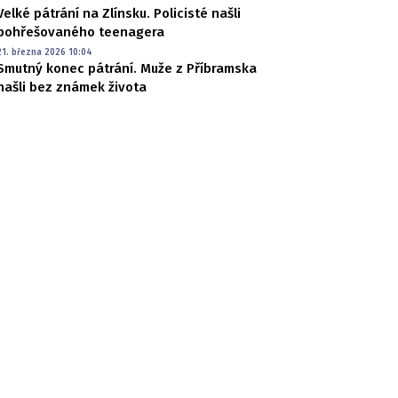
Velké pátrání na Zlínsku. Policisté našli
pohřešovaného teenagera
21. března 2026 10:04
Smutný konec pátrání. Muže z Příbramska
našli bez známek života