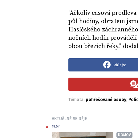
"Ačkoliv časová prodleva
půl hodiny, obratem jsme
Hasičského záchranného 
nočních hodin prováděli r
obou březích řeky," doda
Sdílejte
Témata:
pohřešované osoby
,
Poli
AKTUÁLNĚ SE DĚJE
18:57
DOMOV