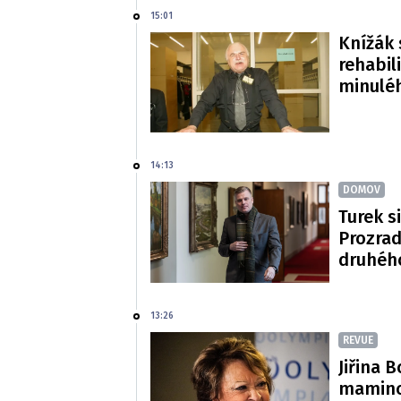
15:01
Knížák 
rehabil
minulé
14:13
DOMOV
Turek si
Prozradi
druhéh
13:26
REVUE
Jiřina 
mamince