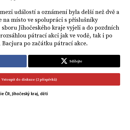
 mezi událostí a oznámení byla delší než dvě a
 na místo ve spolupráci s příslušníky
sboru Jihočeského kraje vyjeli a do pozdních
ozsáhlou pátrací akci jak ve vodě, tak i po
l Bacjura po začátku pátrací akce.
Sdílejte
Vstoupit do diskuze (2 příspěvků)
cie ČR
,
Jihočeský kraj
,
děti