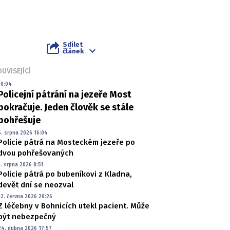
Sdílet
článek
UVISEJÍCÍ
10:04
Policejní pátrání na jezeře Most
pokračuje. Jeden člověk se stále
pohřešuje
5. srpna 2026 16:04
Policie pátrá na Mosteckém jezeře po
dvou pohřešovaných
1. srpna 2026 8:51
Policie pátrá po bubeníkovi z Kladna,
devět dní se neozval
12. června 2026 20:26
Z léčebny v Bohnicích utekl pacient. Může
být nebezpečný
24. dubna 2026 17:57