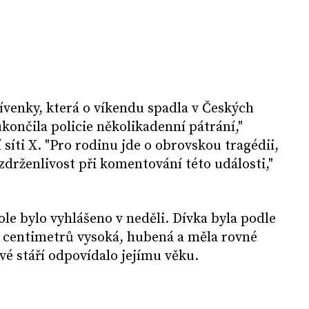
ívenky, která o víkendu spadla v Českých
končila policie několikadenní pátrání,"
í síti X. "Pro rodinu jde o obrovskou tragédii,
drženlivost při komentování této události,"
ole bylo vyhlášeno v neděli. Dívka byla podle
0 centimetrů vysoká, hubená a měla rovné
vé stáří odpovídalo jejímu věku.