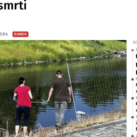
smrti
6:04
DOMOV
SO