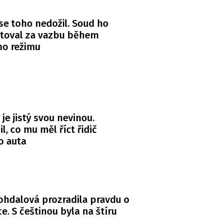
se toho nedožil. Soud ho
itoval za vazbu během
ho režimu
 je jistý svou nevinou.
l, co mu měl říct řidič
o auta
Bohdalová prozradila pravdu o
. S češtinou byla na štíru