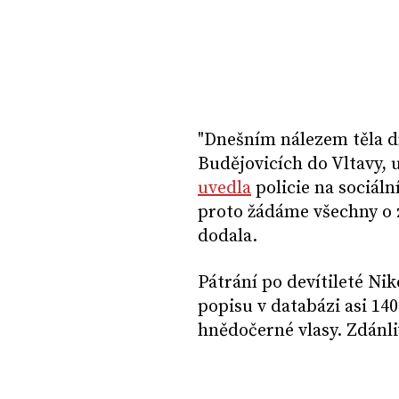
"Dnešním nálezem těla d
Budějovicích do Vltavy, u
uvedla
policie na sociáln
proto žádáme všechny o z
dodala.
Pátrání po devítileté Nik
popisu v databázi asi 14
hnědočerné vlasy. Zdánli