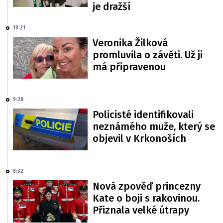
je dražší
10:21
Veronika Žilková
promluvila o závěti. Už ji
má připravenou
9:28
Policisté identifikovali
neznámého muže, který se
objevil v Krkonoších
8:32
Nová zpověď princezny
Kate o boji s rakovinou.
Přiznala velké útrapy