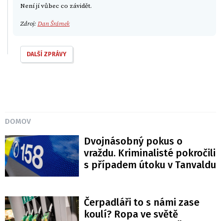
Není jí vůbec co závidět.
Zdroj:
Dan Šrámek
DALŠÍ ZPRÁVY
DOMOV
Dvojnásobný pokus o
vraždu. Kriminalisté pokročili
s případem útoku v Tanvaldu
Čerpadláři to s námi zase
koulí? Ropa ve světě