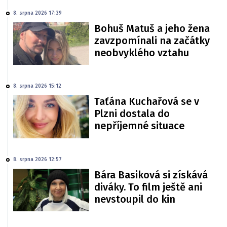
8. srpna 2026 17:39
Bohuš Matuš a jeho žena
zavzpomínali na začátky
neobvyklého vztahu
8. srpna 2026 15:12
Taťána Kuchařová se v
Plzni dostala do
nepříjemné situace
8. srpna 2026 12:57
Bára Basiková si získává
diváky. To film ještě ani
nevstoupil do kin