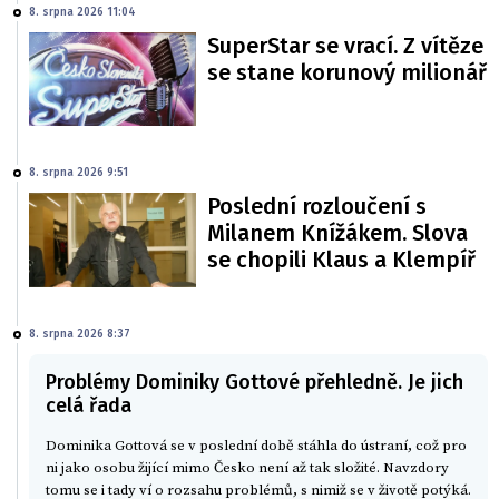
8. srpna 2026 11:04
SuperStar se vrací. Z vítěze
se stane korunový milionář
8. srpna 2026 9:51
Poslední rozloučení s
Milanem Knížákem. Slova
se chopili Klaus a Klempíř
8. srpna 2026 8:37
Problémy Dominiky Gottové přehledně. Je jich
celá řada
Dominika Gottová se v poslední době stáhla do ústraní, což pro
ni jako osobu žijící mimo Česko není až tak složité. Navzdory
tomu se i tady ví o rozsahu problémů, s nimiž se v životě potýká.