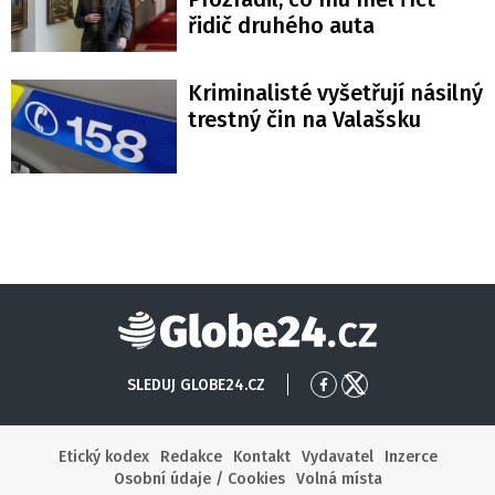
řidič druhého auta
Kriminalisté vyšetřují násilný
trestný čin na Valašsku
Globe24
SLEDUJ GLOBE24.CZ
Přejít
Přejít
na
na
Facebook
X
Etický kodex
Redakce
Kontakt
Vydavatel
Inzerce
Osobní údaje / Cookies
Volná místa