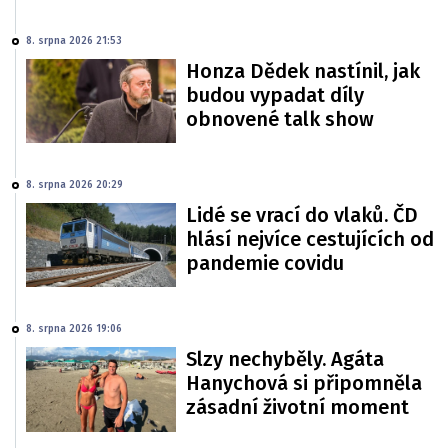
8. srpna 2026 21:53
Honza Dědek nastínil, jak
budou vypadat díly
obnovené talk show
8. srpna 2026 20:29
Lidé se vrací do vlaků. ČD
hlásí nejvíce cestujících od
pandemie covidu
8. srpna 2026 19:06
Slzy nechyběly. Agáta
Hanychová si připomněla
zásadní životní moment