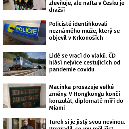
zlevňuje, ale nafta v Česku je
dražší
Policisté identifikovali
neznámého muže, který se
objevil v Krkonoších
Lidé se vrací do vlaků. ČD
hlásí nejvíce cestujících od
pandemie covidu
Macinka prosazuje velké
změny. V Hongkongu končí
konzulát, diplomaté míří do
Miami
Turek si je jistý svou nevinou.
Prozradil, co mu měl říct