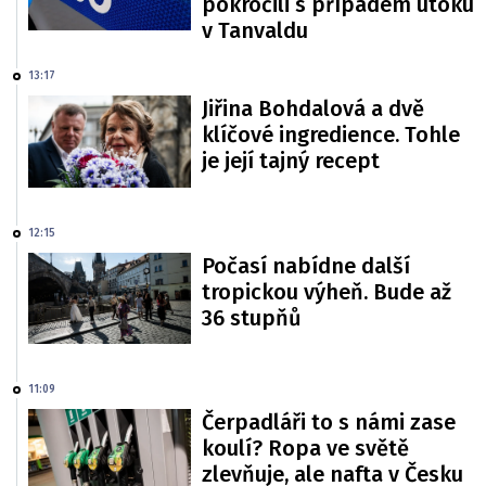
pokročili s případem útoku
v Tanvaldu
13:17
Jiřina Bohdalová a dvě
klíčové ingredience. Tohle
je její tajný recept
12:15
Počasí nabídne další
tropickou výheň. Bude až
36 stupňů
11:09
Čerpadláři to s námi zase
koulí? Ropa ve světě
zlevňuje, ale nafta v Česku