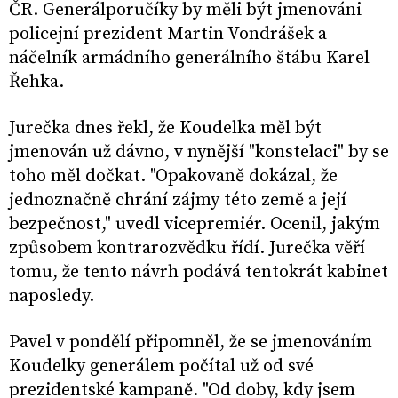
ČR. Generálporučíky by měli být jmenováni
policejní prezident Martin Vondrášek a
náčelník armádního generálního štábu Karel
Řehka.
Jurečka dnes řekl, že Koudelka měl být
jmenován už dávno, v nynější "konstelaci" by se
toho měl dočkat. "Opakovaně dokázal, že
jednoznačně chrání zájmy této země a její
bezpečnost," uvedl vicepremiér. Ocenil, jakým
způsobem kontrarozvědku řídí. Jurečka věří
tomu, že tento návrh podává tentokrát kabinet
naposledy.
Pavel v pondělí připomněl, že se jmenováním
Koudelky generálem počítal už od své
prezidentské kampaně. "Od doby, kdy jsem