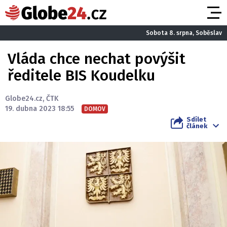
Sobota 8. srpna, Soběslav
Vláda chce nechat povýšit
ředitele BIS Koudelku
Globe24.cz
,
ČTK
19. dubna 2023 18:55
DOMOV
Sdílet
článek