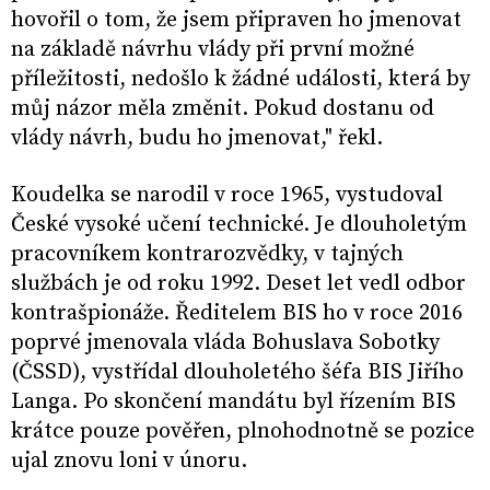
hovořil o tom, že jsem připraven ho jmenovat
na základě návrhu vlády při první možné
příležitosti, nedošlo k žádné události, která by
můj názor měla změnit. Pokud dostanu od
vlády návrh, budu ho jmenovat," řekl.
Koudelka se narodil v roce 1965, vystudoval
České vysoké učení technické. Je dlouholetým
pracovníkem kontrarozvědky, v tajných
službách je od roku 1992. Deset let vedl odbor
kontrašpionáže. Ředitelem BIS ho v roce 2016
poprvé jmenovala vláda Bohuslava Sobotky
(ČSSD), vystřídal dlouholetého šéfa BIS Jiřího
Langa. Po skončení mandátu byl řízením BIS
krátce pouze pověřen, plnohodnotně se pozice
ujal znovu loni v únoru.