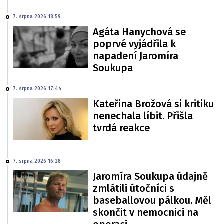
7. srpna 2026 18:59
Agáta Hanychová se
poprvé vyjádřila k
napadení Jaromíra
Soukupa
7. srpna 2026 17:44
Kateřina Brožová si kritiku
nenechala líbit. Přišla
tvrdá reakce
7. srpna 2026 16:28
Jaromíra Soukupa údajně
zmlátili útočníci s
baseballovou pálkou. Měl
skončit v nemocnici na