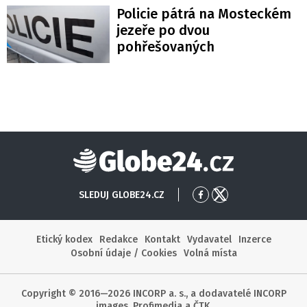
Policie pátrá na Mosteckém
jezeře po dvou
pohřešovaných
Globe24
SLEDUJ GLOBE24.CZ
Přejít
Přejít
na
na
Facebook
X
Etický kodex
Redakce
Kontakt
Vydavatel
Inzerce
Osobní údaje / Cookies
Volná místa
Copyright © 2016—2026 INCORP a. s., a dodavatelé INCORP
images, Profimedia a ČTK.