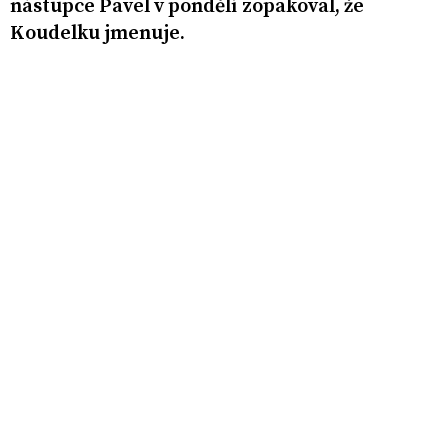
nástupce Pavel v pondělí zopakoval, že
Koudelku jmenuje.