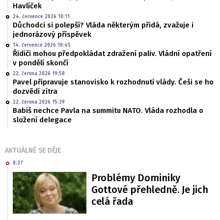
Havlíček
24. července 2026 10:11
Důchodci si polepší? Vláda některým přidá, zvažuje i
jednorázový příspěvek
14. července 2026 10:45
Řidiči mohou předpokládat zdražení paliv. Vládní opatření
v pondělí skončí
22. června 2026 19:58
Pavel připravuje stanovisko k rozhodnutí vlády. Češi se ho
dozvědí zítra
22. června 2026 15:39
Babiš nechce Pavla na summitu NATO. Vláda rozhodla o
složení delegace
AKTUÁLNĚ SE DĚJE
8:37
Problémy Dominiky
Gottové přehledně. Je jich
celá řada