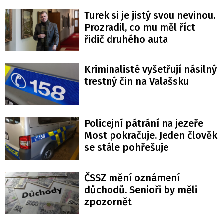
Turek si je jistý svou nevinou.
Prozradil, co mu měl říct
řidič druhého auta
Kriminalisté vyšetřují násilný
trestný čin na Valašsku
Policejní pátrání na jezeře
Most pokračuje. Jeden člověk
se stále pohřešuje
ČSSZ mění oznámení
důchodů. Senioři by měli
zpozornět