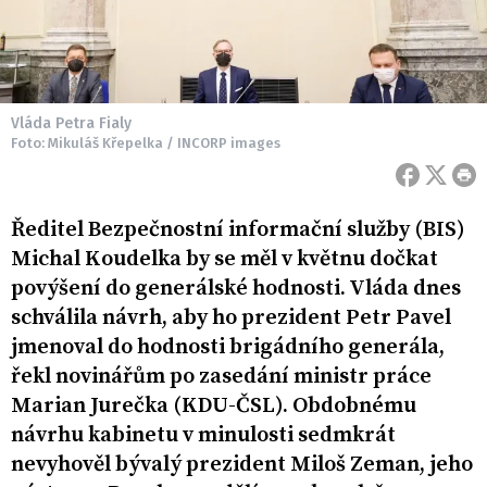
Vláda Petra Fialy
Foto: Mikuláš Křepelka / INCORP images
Ředitel Bezpečnostní informační služby (BIS)
Michal Koudelka by se měl v květnu dočkat
povýšení do generálské hodnosti. Vláda dnes
schválila návrh, aby ho prezident Petr Pavel
jmenoval do hodnosti brigádního generála,
řekl novinářům po zasedání ministr práce
Marian Jurečka (KDU-ČSL). Obdobnému
návrhu kabinetu v minulosti sedmkrát
nevyhověl bývalý prezident Miloš Zeman, jeho