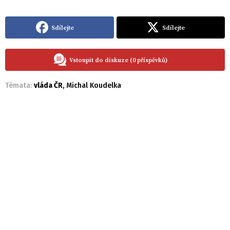
Sdílejte
Sdílejte
Vstoupit do diskuze (0 příspěvků)
Témata:
vláda ČR
,
Michal Koudelka