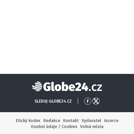
Globe24
SLEDUJ GLOBE24.CZ
Přejít
Přejít
na
na
Facebook
X
Etický kodex
Redakce
Kontakt
Vydavatel
Inzerce
Osobní údaje / Cookies
Volná místa