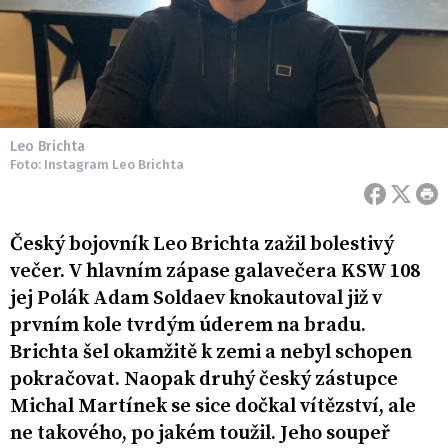
Leo Brichta
Foto: Instagram Leo Brichta
Český bojovník Leo Brichta zažil bolestivý
večer. V hlavním zápase galavečera KSW 108
jej Polák Adam Soldaev knokautoval již v
prvním kole tvrdým úderem na bradu.
Brichta šel okamžitě k zemi a nebyl schopen
pokračovat. Naopak druhý český zástupce
Michal Martínek se sice dočkal vítězství, ale
ne takového, po jakém toužil. Jeho soupeř