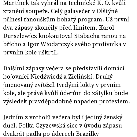
Martínek tak vyhrál na technické K. O. kvůli
zranění soupeře. Celý galavečer v Olštýně
přinesl fanouškům bohatý program. Už první
dva zápasy skončily před limitem. Karol
Durszlewicz knokautoval Stabacha ranou na
břicho a Igor Włodarczyk svého protivníka v
prvním kole uškrtil.
Dalšími zápasy večera se představili domácí
bojovníci Niedźwiedź a Zieliński. Druhý
jmenovaný zvítězil tvrdými lokty v prvním
kole, ale právě kvůli úderům do zátylku bude
výsledek pravděpodobně napaden protestem.
Jedním z vrcholů večera byl i jediný ženský
duel. Polka Czyzewská sice v úvodu zápasu
dvakrát padla po úderech Brazilky