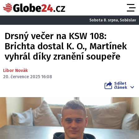
Sobota 8. srpna, Soběslav
Drsný večer na KSW 108:
Brichta dostal K. O., Martínek
vyhrál díky zranění soupeře
Libor Novák
20. července 2025 16:08
Sdílet
článek