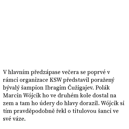
V hlavním předzápase večera se poprvé v
rámci organizace KSW představil poražený
bývalý šampion Ibragim Čužigajev. Polák
Marcin Wójcik ho ve druhém kole dostal na
zem a tam ho údery do hlavy dorazil. Wójcik si
tím pravděpodobně řekl o titulovou šanci ve
své váze.