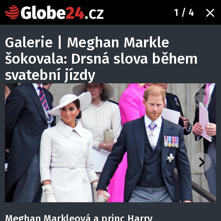
1
/ 4
Galerie | Meghan Markle
šokovala: Drsná slova během
svatební jízdy
Meghan Markleová a princ Harry