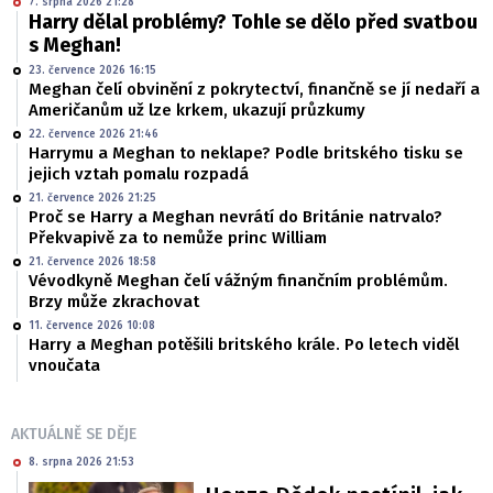
7. srpna 2026 21:28
Harry dělal problémy? Tohle se dělo před svatbou
s Meghan!
23. července 2026 16:15
Meghan čelí obvinění z pokrytectví, finančně se jí nedaří a
Američanům už lze krkem, ukazují průzkumy
22. července 2026 21:46
Harrymu a Meghan to neklape? Podle britského tisku se
jejich vztah pomalu rozpadá
21. července 2026 21:25
Proč se Harry a Meghan nevrátí do Británie natrvalo?
Překvapivě za to nemůže princ William
21. července 2026 18:58
Vévodkyně Meghan čelí vážným finančním problémům.
Brzy může zkrachovat
11. července 2026 10:08
Harry a Meghan potěšili britského krále. Po letech viděl
vnoučata
AKTUÁLNĚ SE DĚJE
8. srpna 2026 21:53