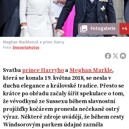
Fotogalerie
+4
Meghan Markleová a princ Harry
Foto:
Depositphotos
Svatba
prince Harryho
a
Meghan Markle
,
která se konala 19. května 2018, se nesla v
duchu elegance a královské tradice. Přesto se
krátce po obřadu začaly šířit spekulace o tom,
že vévodkyně ze Sussexu během slavnostní
projížďky kočárem pronesla nečekaně ostrý
výraz. Některé zdroje uvádějí, že během cesty
Windsorovým parkem údajně zazněla