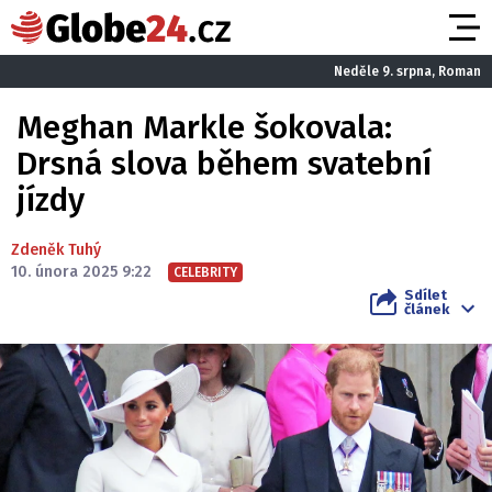
Neděle 9. srpna, Roman
Meghan Markle šokovala:
Drsná slova během svatební
jízdy
Zdeněk Tuhý
10. února 2025 9:22
CELEBRITY
Sdílet
článek