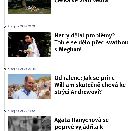
Česka se vrátí vedra
7. srpna 2026 21:28
Harry dělal problémy?
Tohle se dělo před svatbou
s Meghan!
7. srpna 2026 20:14
Odhaleno: Jak se princ
William skutečně chová ke
strýci Andrewovi?
7. srpna 2026 18:59
Agáta Hanychová se
poprvé vyjádřila k