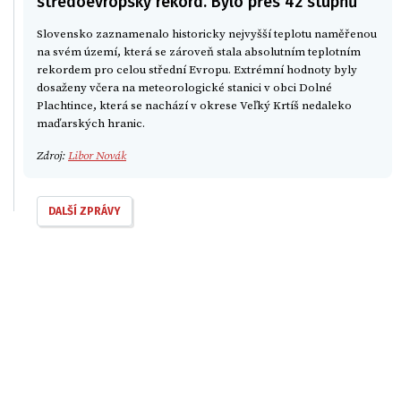
středoevropský rekord. Bylo přes 42 stupňů
Slovensko zaznamenalo historicky nejvyšší teplotu naměřenou
na svém území, která se zároveň stala absolutním teplotním
rekordem pro celou střední Evropu. Extrémní hodnoty byly
dosaženy včera na meteorologické stanici v obci Dolné
Plachtince, která se nachází v okrese Veľký Krtíš nedaleko
maďarských hranic.
Zdroj:
Libor Novák
DALŠÍ ZPRÁVY