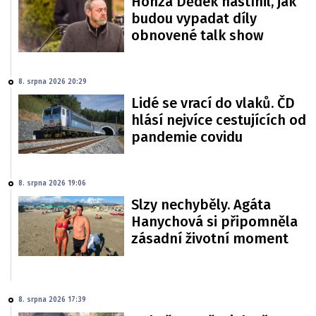
Honza Dědek nastínil, jak
budou vypadat díly
obnovené talk show
8. srpna 2026 20:29
Lidé se vrací do vlaků. ČD
hlásí nejvíce cestujících od
pandemie covidu
8. srpna 2026 19:06
Slzy nechyběly. Agáta
Hanychová si připomněla
zásadní životní moment
8. srpna 2026 17:39