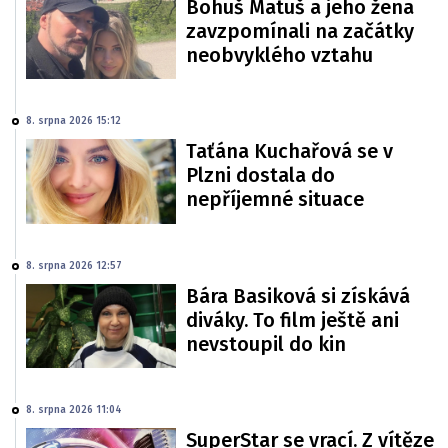
Bohuš Matuš a jeho žena
zavzpomínali na začátky
neobvyklého vztahu
8. srpna 2026 15:12
Taťána Kuchařová se v
Plzni dostala do
nepříjemné situace
8. srpna 2026 12:57
Bára Basiková si získává
diváky. To film ještě ani
nevstoupil do kin
8. srpna 2026 11:04
SuperStar se vrací. Z vítěze