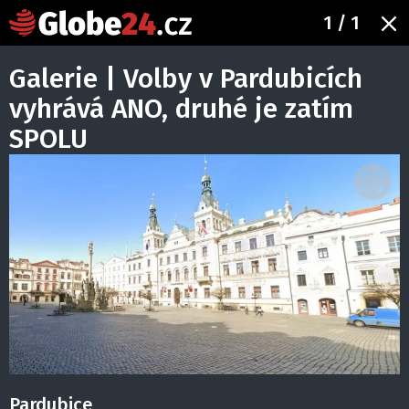
1
/ 1
Galerie | Volby v Pardubicích
vyhrává ANO, druhé je zatím
SPOLU
Pardubice