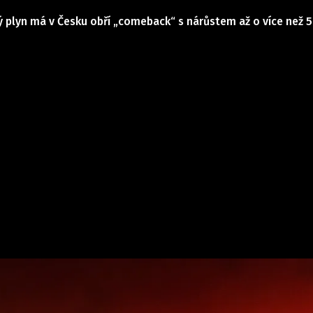
ý plyn má v Česku obří „comeback“ s nárůstem až o více než 5