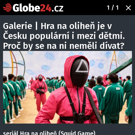
1
/ 1
Galerie | Hra na oliheň je v
Česku populární i mezi dětmi.
Proč by se na ni neměli dívat?
seriál Hra na oliheň (Squid Game)