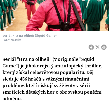
seriál Hra na oliheň (Squid Game)
Foto: Netflix
Seriál "Hra na oliheň" (v originále "Squid
Game") je jihokorejský antiutopický thriller,
který získal celosvětovou popularitu. Děj
sleduje 456 hráčů s vážnými finančními
problémy, kteří riskují své životy v sérii
smrtících dětských her o obrovskou peněžní
odměnu.