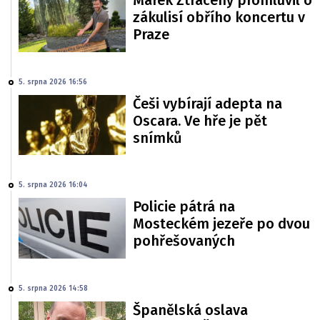
Marek Ztracený promluvil o
zákulisí obřího koncertu v
Praze
5. srpna 2026 16:56
Češi vybírají adepta na
Oscara. Ve hře je pět
snímků
5. srpna 2026 16:04
Policie pátrá na
Mosteckém jezeře po dvou
pohřešovaných
5. srpna 2026 14:58
Španělská oslava