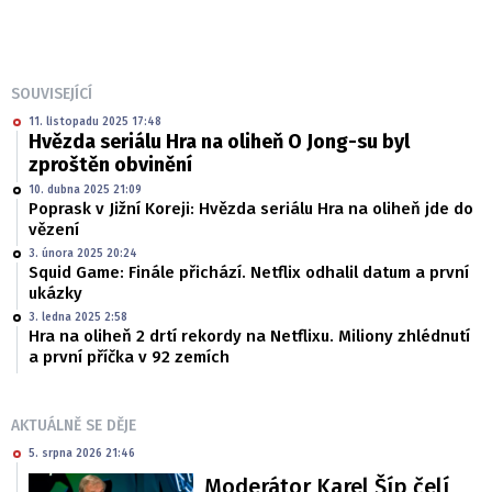
SOUVISEJÍCÍ
11. listopadu 2025 17:48
Hvězda seriálu Hra na oliheň O Jong-su byl
zproštěn obvinění
10. dubna 2025 21:09
Poprask v Jižní Koreji: Hvězda seriálu Hra na oliheň jde do
vězení
3. února 2025 20:24
Squid Game: Finále přichází. Netflix odhalil datum a první
ukázky
3. ledna 2025 2:58
Hra na oliheň 2 drtí rekordy na Netflixu. Miliony zhlédnutí
a první příčka v 92 zemích
AKTUÁLNĚ SE DĚJE
5. srpna 2026 21:46
Moderátor Karel Šíp čelí