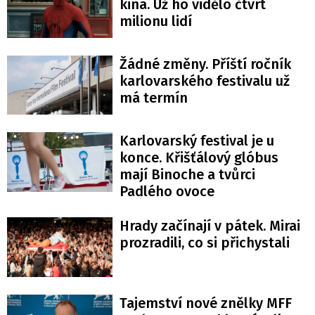
kina. Už ho vidělo čtvrt
milionu lidí
Žádné změny. Příští ročník
karlovarského festivalu už
má termín
Karlovarský festival je u
konce. Křišťálový glóbus
mají Binoche a tvůrci
Padlého ovoce
Hrady začínají v pátek. Mirai
prozradili, co si přichystali
Tajemství nové znělky MFF