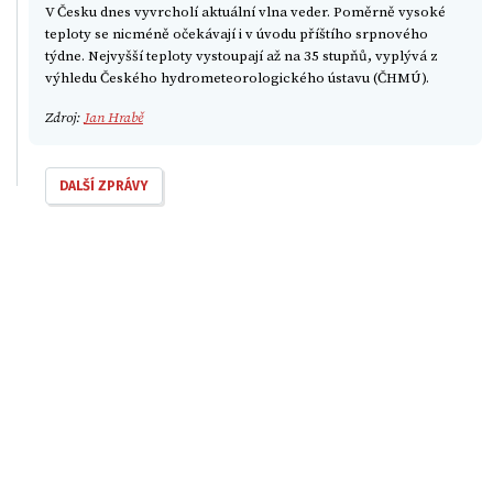
V Česku dnes vyvrcholí aktuální vlna veder. Poměrně vysoké
teploty se nicméně očekávají i v úvodu příštího srpnového
týdne. Nejvyšší teploty vystoupají až na 35 stupňů, vyplývá z
výhledu Českého hydrometeorologického ústavu (ČHMÚ).
Zdroj:
Jan Hrabě
DALŠÍ ZPRÁVY