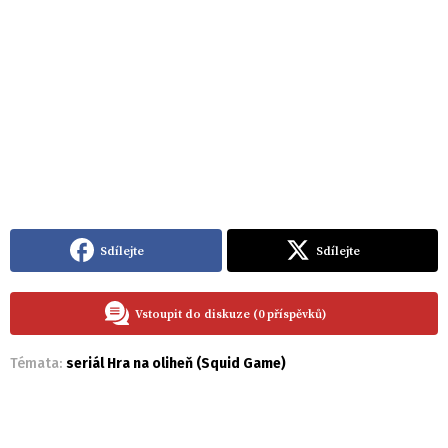
Sdílejte
Sdílejte
Vstoupit do diskuze (0 příspěvků)
Témata:
seriál Hra na oliheň (Squid Game)