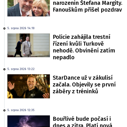
narozenin Štefana Margity.
Fanouškům přišel pozdrav
5. srpna 2026 14:10
Policie zahájila trestní
řízení kvůli Turkově
nehodě. Obvinění zatím
nepadlo
5. srpna 2026 13:22
StarDance už v zákulisí
začala. Objevily se první
záběry z tréninků
5. srpna 2026 12:35
Bouřlivé bude počasí i
dnes a zítra. Platí nová