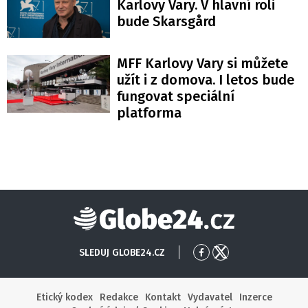
Karlovy Vary. V hlavní roli
bude Skarsgård
MFF Karlovy Vary si můžete
užít i z domova. I letos bude
fungovat speciální
platforma
Globe24
SLEDUJ GLOBE24.CZ
Přejít
Přejít
na
na
Facebook
X
Etický kodex
Redakce
Kontakt
Vydavatel
Inzerce