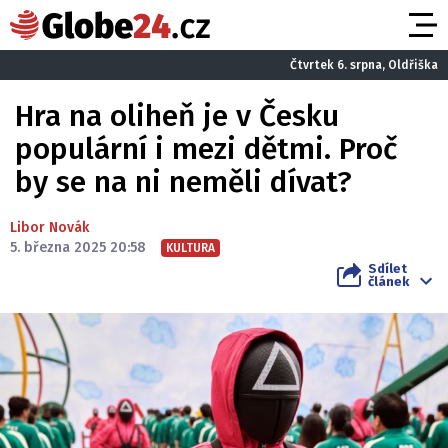
Čtvrtek 6. srpna, Oldřiška
Hra na oliheň je v Česku
populární i mezi dětmi. Proč
by se na ni neměli dívat?
Libor Novák
5. března 2025 20:58
KULTURA
Sdílet
článek