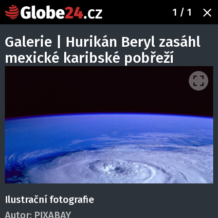
1
/ 1
Galerie | Hurikán Beryl zasáhl
mexické karibské pobřeží
Ilustrační fotografie
Autor:
PIXABAY