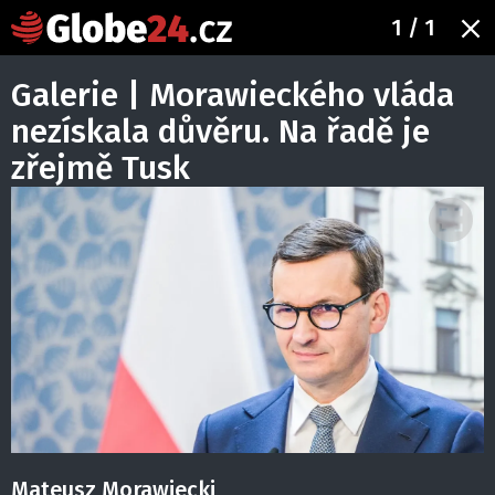
1
/ 1
Galerie | Morawieckého vláda
nezískala důvěru. Na řadě je
zřejmě Tusk
Mateusz Morawiecki