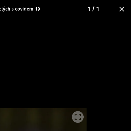
1
/ 1
elých s covidem-19