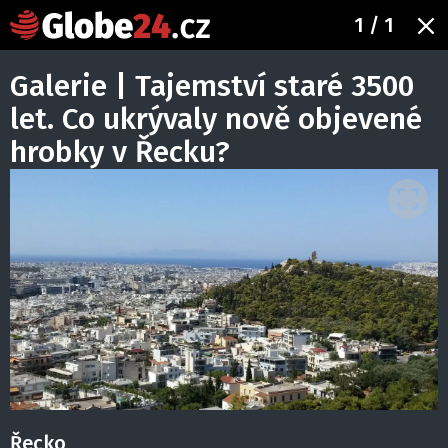
1
/ 1
Galerie | Tajemství staré 3500
let. Co ukrývaly nově objevené
hrobky v Řecku?
Řecko