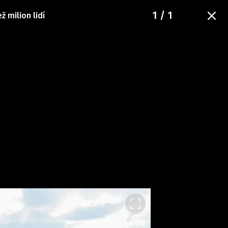
1
/ 1
ž milion lidí