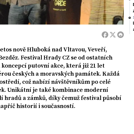
letos nově Hluboká nad Vltavou, Veveří,
ezděz. Festival Hrady CZ se od ostatních
 koncepcí putovní akce, která již 21 let
férou českých a moravských památek. Každá
ostředí, což nabízí návštěvníkům po celé
ek. Unikátní je také kombinace moderní
lí hradů a zámků, díky čemuž festival působí
apříč historií i současností.