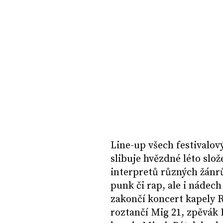
Line-up všech festivalov
slibuje hvězdné léto slo
interpretů různých žánrů
punk či rap, ale i nádec
zakončí koncert kapely 
roztančí Mig 21, zpěvák 