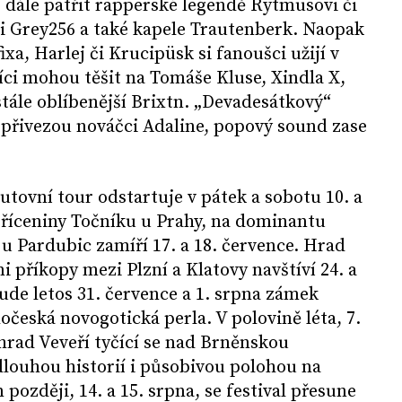
 dále patřit rapperské legendě Rytmusovi či
 Grey256 a také kapele Trautenberk. Naopak
xa, Harlej či Krucipüsk si fanoušci užijí v
íci mohou těšit na Tomáše Kluse, Xindla X,
stále oblíbenější Brixtn. „Devadesátkový“
 přivezou nováčci Adaline, popový sound zase
utovní tour odstartuje v pátek a sobotu 10. a
zříceniny Točníku u Prahy, na dominantu
u Pardubic zamíří 17. a 18. července. Hrad
 příkopy mezi Plzní a Klatovy navštíví 24. a
ude letos 31. července a 1. srpna zámek
očeská novogotická perla. V polovině léta, 7.
 hrad Veveří tyčící se nad Brněnskou
louhou historií i působivou polohou na
později, 14. a 15. srpna, se festival přesune