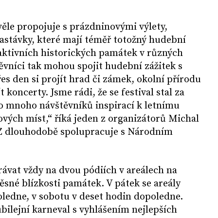
věle propojuje s prázdninovými výlety,
zastávky, které mají téměř totožný hudební
aktivních historických památek v různých
ěvníci tak mohou spojit hudební zážitek s
s den si projít hrad či zámek, okolní přírodu
 koncerty. Jsme rádi, že se festival stal za
ro mnoho návštěvníků inspirací k letnímu
ových míst,“ říká jeden z organizátorů Michal
CZ dlouhodobě spolupracuje s Národním
ávat vždy na dvou pódiích v areálech na
těsné blízkosti památek. V pátek se areály
oledne, v sobotu v deset hodin dopoledne.
ubilejní karneval s vyhlášením nejlepších