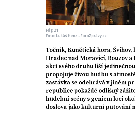
Mig 21
Foto: Lukáš Henzl, EuroZprávy.cz
Točník, Kunětická hora, Švihov, 
Hradec nad Moravicí, Bouzov a B
akcí svého druhu liší jedinečnou
propojuje živou hudbu s atmos
zastávka se odehrává v jiném pr
republice pokaždé odlišný zážit
hudební scény s geniem loci oko
doslova jako kulturní putování n