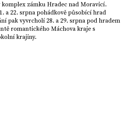
ý komplex zámku Hradec nad Moravicí.
1. a 22. srpna pohádkově působící hrad
ání pak vyvrcholí 28. a 29. srpna pod hradem
antě romantického Máchova kraje s
olní krajiny.