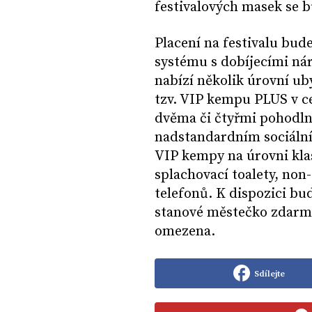
festivalových masek se b
Placení na festivalu bud
systému s dobíjecími ná
nabízí několik úrovní uby
tzv. VIP kempu PLUS v 
dvěma či čtyřmi pohodln
nadstandardním sociální
VIP kempy na úrovni kl
splachovací toalety, non-
telefonů. K dispozici bud
stanové městečko zdarm
omezena.
Sdílejte