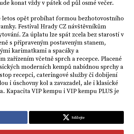
ude konat vždy v pátek od půl osmé večer.
e letos opět probíhat formou bezhotovostního
ramky. Festival Hrady CZ návštěvníkům
tování. Za úplatu lze spát zcela bez starostí v
ceně s připraveným postaveným stanem,
ými karimatkami a spacáky a
m zařízením včetně sprch a recepce. Placené
asických moderních kempů nabídnou sprchy a
stop recepci, cateringové služby či dobíjení
ou i úschovny kol a zavazadel, ale i klasické
a. Kapacita VIP kempu i VIP kempu PLUS je
Sdílejte