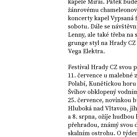
kapele Mirai. Pátek bude
žánrovému chameleonovi
koncerty kapel Vypsaná fi
sobotu. Dále se návštěvn
Lenny, ale také třeba na 
grunge styl na Hrady CZ
Vega Elektra.
Festival Hrady CZ svou p
11. července u malebné 
Polabí, Kunětickou horu 
Švihov obklopený vodními
25. července, novinkou b
Hluboká nad Vltavou, jih
a 8. srpna, ožije hudbou
přehradou, známý svou d
skalním ostrohu. O týden 