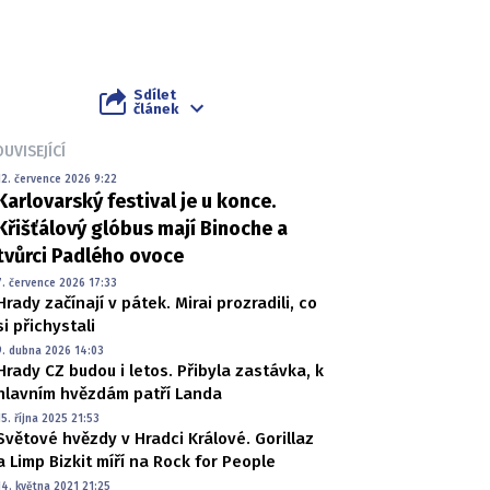
Sdílet
článek
UVISEJÍCÍ
12. července 2026 9:22
Karlovarský festival je u konce.
Křišťálový glóbus mají Binoche a
tvůrci Padlého ovoce
7. července 2026 17:33
Hrady začínají v pátek. Mirai prozradili, co
si přichystali
9. dubna 2026 14:03
Hrady CZ budou i letos. Přibyla zastávka, k
hlavním hvězdám patří Landa
15. října 2025 21:53
Světové hvězdy v Hradci Králové. Gorillaz
a Limp Bizkit míří na Rock for People
14. května 2021 21:25