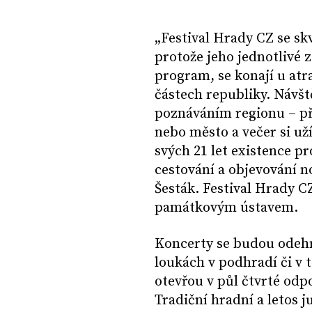
„Festival Hrady CZ se sk
protože jeho jednotlivé 
program, se konají u atr
částech republiky. Návšt
poznáváním regionu – pře
nebo město a večer si užít
svých 21 let existence p
cestování a objevování n
Šesták. Festival Hrady 
památkovým ústavem.
Koncerty se budou odehr
loukách v podhradí či v 
otevřou v půl čtvrté odp
Tradiční hradní a letos j