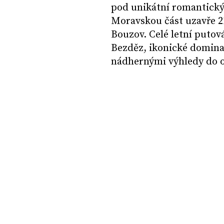
pod unikátní romantick
Moravskou část uzavře 2
Bouzov. Celé letní putov
Bezděz, ikonické domin
nádhernými výhledy do ok