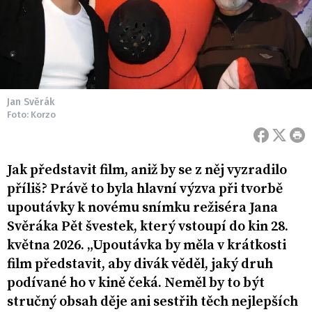
Jan Svěrák
Foto: Korzo
Jak představit film, aniž by se z něj vyzradilo
příliš? Právě to byla hlavní výzva při tvorbě
upoutávky k novému snímku režiséra Jana
Svěráka Pět švestek, který vstoupí do kin 28.
května 2026. „Upoutávka by měla v krátkosti
film představit, aby divák věděl, jaký druh
podívané ho v kině čeká. Neměl by to být
stručný obsah děje ani sestřih těch nejlepších