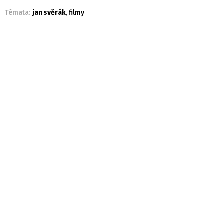
Témata:
jan svěrák
,
filmy