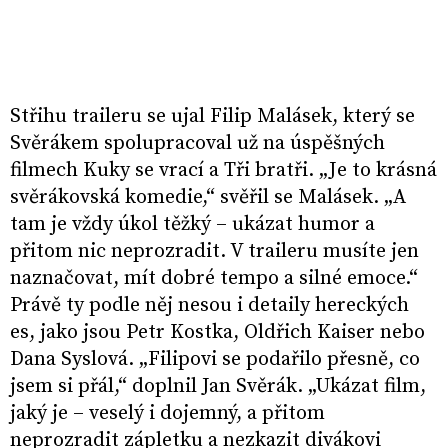
Střihu traileru se ujal Filip Malásek, který se
Svěrákem spolupracoval už na úspěšných
filmech Kuky se vrací a Tři bratři. „Je to krásná
svěrákovská komedie,“ svěřil se Malásek. „A
tam je vždy úkol těžký – ukázat humor a
přitom nic neprozradit. V traileru musíte jen
naznačovat, mít dobré tempo a silné emoce.“
Právě ty podle něj nesou i detaily hereckých
es, jako jsou Petr Kostka, Oldřich Kaiser nebo
Dana Syslová. „Filipovi se podařilo přesně, co
jsem si přál,“ doplnil Jan Svěrák. „Ukázat film,
jaký je – veselý i dojemný, a přitom
neprozradit zápletku a nezkazit divákovi