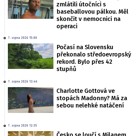
zmlátili útočníci s
baseballovou pálkou. Měl
skončit v nemocnici na
operaci
7. srpna 2026 15:00
Počasí na Slovensku
překonalo středoevropský
rekord. Bylo přes 42
stupňů
7. srpna 2026 13:46
Charlotte Gottová ve
stopách Madonny? Má za
sebou nelehké natáčení
7. srpna 2026 12:35
Česko se loučí s Milanem