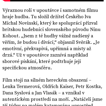
Výraznou roli v upoutávce i samotném filmu
hraje hudba. Tu složil držitel Českého lva
Michal Novinski, který ke spolupráci přizval
britskou hudebnici slovenského původu Ninu
Kohout. „Jsem z té hudby vážně nadšený a
věřím, že budou i diváci,“ objasnil Svěrák. „Je
emotivní, překvapivá, upřímná a místy až
drzá.“ Už v upoutávce zaznívá například
sborové pískání, které podtrhuje její
specifickou atmosféru.
Film stojí na silném hereckém obsazení –
Lenka Termerová, Oldřich Kaiser, Petr Kostka,
Dana Syslová a Jan Vlasák – a vznikal v
autentickém prostředí na moři. „Natáčeli jsme
tři týdny na malém katamaránu uprostřed