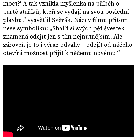
moct?‘ A tak vznikla myšlenka na příběh o
partě staříků, kteří se vydají na svou poslední
plavbu,“ vysvětlil Svěrák. Název filmu přitom
nese symboliku: „Sbalit si svých pět švestek
znamená odejít jen s tím nejnutnějším. Ale
zároveň je to i výraz odvahy – odejít od něčeho
otevírá možnost přijít k něčemu novému.“