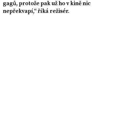
gagů, protože pak už ho v kině nic
nepřekvapí,“ říká režisér.