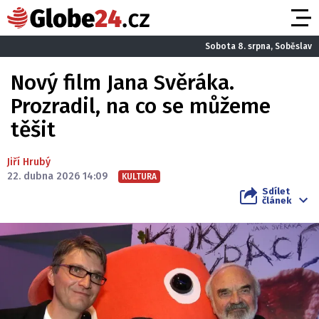
Sobota 8. srpna, Soběslav
Nový film Jana Svěráka.
Prozradil, na co se můžeme
těšit
Jiří Hrubý
22. dubna 2026 14:09
KULTURA
Sdílet
článek