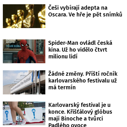
Češi vybírají adepta na
Oscara. Ve hře je pět snímků
Spider-Man ovládl česká
kina. Už ho vidělo čtvrt
milionu lidí
Žádné změny. Příští ročník
karlovarského festivalu už
má termín
Karlovarský festival je u
konce. Křišťálový glóbus
mají Binoche a tvůrci
Padlého ovoce