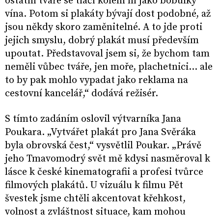
ostatní tváře se tlačí kolem ní jako bobulky
vína. Potom si plakáty bývají dost podobné, až
jsou někdy skoro zaměnitelné. A to jde proti
jejich smyslu, dobrý plakát musí především
upoutat. Představoval jsem si, že bychom tam
neměli vůbec tváře, jen moře, plachetnici... ale
to by pak mohlo vypadat jako reklama na
cestovní kancelář,“ dodává režisér.
S tímto zadáním oslovil výtvarníka Jana
Poukara. „Vytvářet plakát pro Jana Svěráka
byla obrovská čest,“ vysvětlil Poukar. „Právě
jeho Tmavomodrý svět mě kdysi nasměroval k
lásce k české kinematografii a profesi tvůrce
filmových plakátů. U vizuálu k filmu Pět
švestek jsme chtěli akcentovat křehkost,
volnost a zvláštnost situace, kam mohou