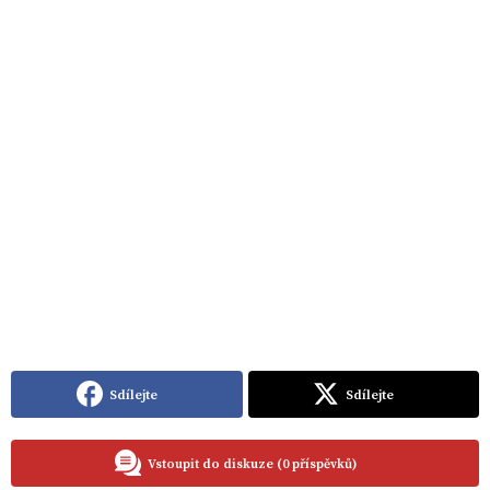
Sdílejte
Sdílejte
Vstoupit do diskuze (0 příspěvků)