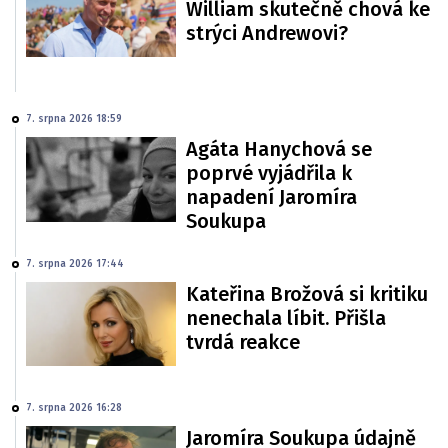
William skutečně chová ke
strýci Andrewovi?
7. srpna 2026 18:59
Agáta Hanychová se
poprvé vyjádřila k
napadení Jaromíra
Soukupa
7. srpna 2026 17:44
Kateřina Brožová si kritiku
nenechala líbit. Přišla
tvrdá reakce
7. srpna 2026 16:28
Jaromíra Soukupa údajně