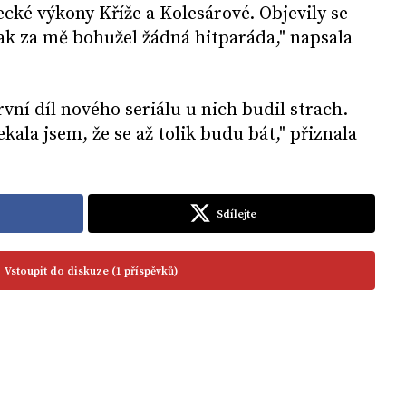
cké výkony Kříže a Kolesárové. Objevily se
"Tak za mě bohužel žádná hitparáda," napsala
rvní díl nového seriálu u nich budil strach.
ekala jsem, že se až tolik budu bát," přiznala
Sdílejte
Vstoupit do diskuze (1 příspěvků)