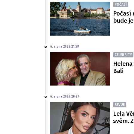
POČASÍ
Počasí 
bude je
6. srpna 2026 21:58
CELEBRITY
Helena 
Bali
6. srpna 2026 20:24
REVUE
Lela Vé
svém. Z