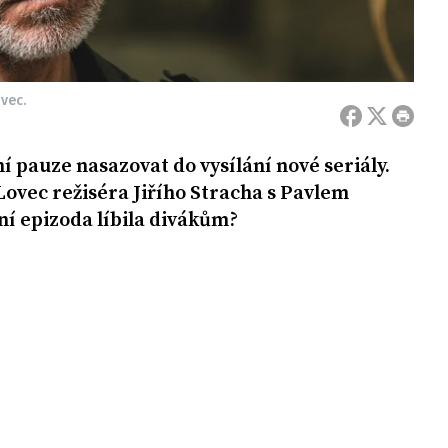
vec.
í pauze nasazovat do vysílání nové seriály.
 Lovec režiséra Jiřího Stracha s Pavlem
dní epizoda líbila divákům?