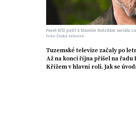
Pavel Kříž patří k hlavním hvězdám seriálu Lo
Foto: Česká televize
Tuzemské televize začaly po letn
Až na konci října přišel na řadu
Křížem v hlavní roli. Jak se úvo