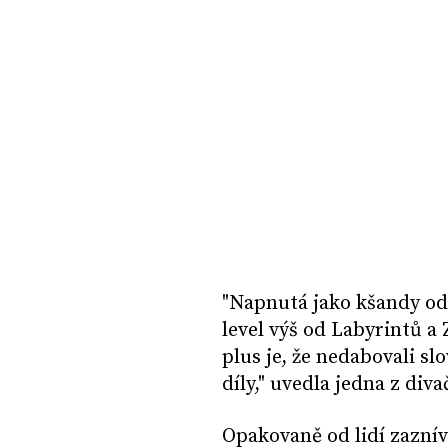
"Napnutá jako kšandy od 
level výš od Labyrintů a 
plus je, že nedabovali sl
díly," uvedla jedna z diva
Opakovaně od lidí zaznívá