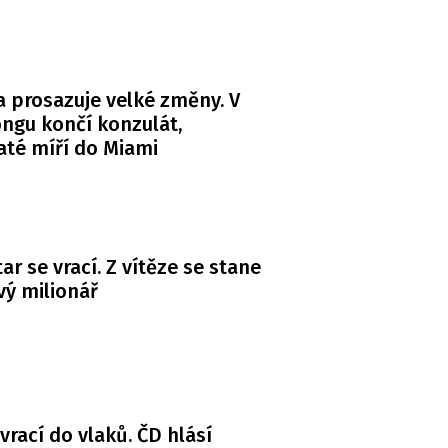
 prosazuje velké změny. V
ngu končí konzulát,
té míří do Miami
ar se vrací. Z vítěze se stane
ý milionář
 vrací do vlaků. ČD hlásí