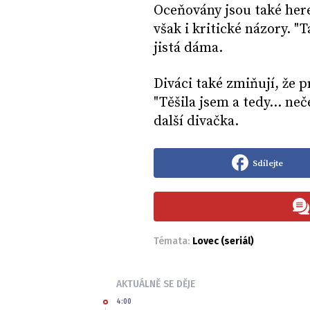
Oceňovány jsou také here
však i kritické názory. 
jistá dáma.
Diváci také zmiňují, že p
"Těšila jsem a tedy... neč
další divačka.
Sdílejte
Témata:
Lovec (seriál)
AKTUÁLNĚ SE DĚJE
4:00