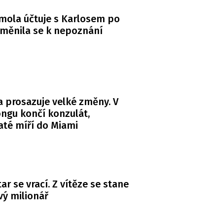
mola účtuje s Karlosem po
měnila se k nepoznání
 prosazuje velké změny. V
ngu končí konzulát,
té míří do Miami
ar se vrací. Z vítěze se stane
ý milionář