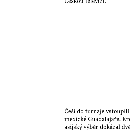
Českou televizi.
Češi do turnaje vstoupil
mexické Guadalajaře. Krej
asijský výběr dokázal dv