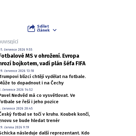
Sdílet
článek
UVISEJÍCÍ
31. července 2026 9:55
Fotbalové MS v ohrožení. Evropa
hrozí bojkotem, vadí plán šéfa FIFA
29. července 2026 13:18
Trumpovi blízcí chtějí vydělat na fotbale.
Může to dopadnout i na Čechy
2. července 2026 14:52
Pavel Nedvěd má co vysvětlovat. Ve
fotbale se řeší i jeho pozice
1. července 2026 20:45
Český fotbal se točí v kruhu. Koubek končí,
znovu se bude hledat trenér
29. června 2026 9:19
Schicka následuje další reprezentant. Kdo