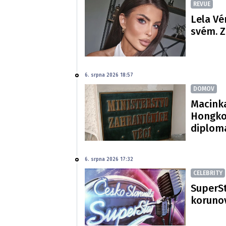
REVUE
Lela Vé
svém. Z
6. srpna 2026 18:57
DOMOV
Macinka
Hongko
diploma
6. srpna 2026 17:32
CELEBRITY
SuperSt
korunov