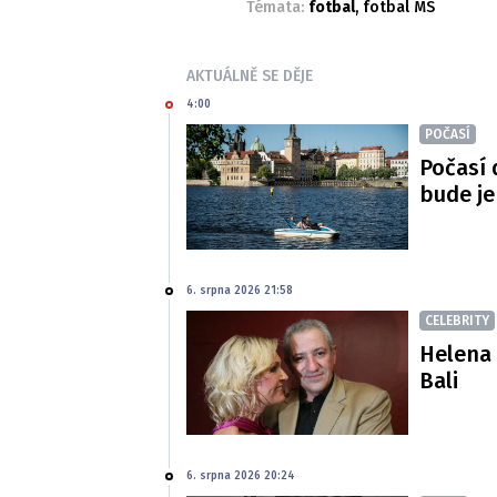
Témata:
fotbal
,
fotbal MS
AKTUÁLNĚ SE DĚJE
4:00
POČASÍ
Počasí 
bude je
6. srpna 2026 21:58
CELEBRITY
Helena 
Bali
6. srpna 2026 20:24