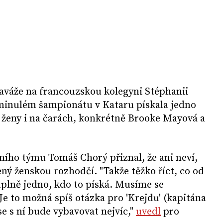
aváže na francouzskou kolegyni Stéphanii
minulém šampionátu v Kataru pískala jedno
 ženy i na čarách, konkrétně Brooke Mayová a
ního týmu Tomáš Chorý přiznal, že ani neví,
ený ženskou rozhodčí. "Takže těžko říct, co od
 úplně jedno, kdo to píská. Musíme se
Je to možná spíš otázka pro 'Krejdu' (kapitána
se s ní bude vybavovat nejvíc,"
uvedl
pro