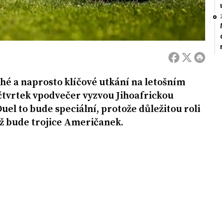
hé a naprosto klíčové utkání na letošním
 čtvrtek vpodvečer vyzvou Jihoafrickou
uel to bude speciální, protože důležitou roli
iž bude trojice Američanek.