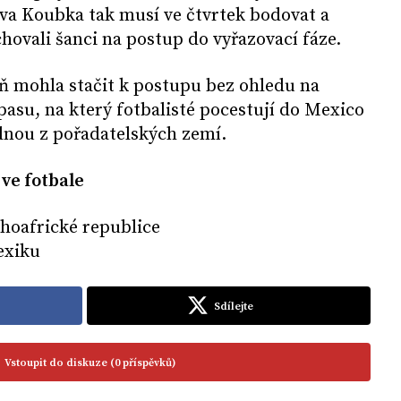
ava Koubka tak musí ve čtvrtek bodovat a
chovali šanci na postup do vyřazovací fáze.
ň mohla stačit k postupu bez ohledu na
asu, na který fotbalisté pocestují do Mexico
jednou z pořadatelských zemí.
e fotbale
Jihoafrické republice
exiku
Sdílejte
Vstoupit do diskuze (0 příspěvků)