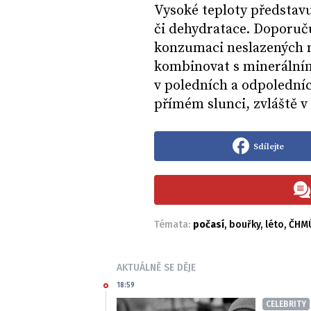
Vysoké teploty představu
či dehydratace. Doporuču
konzumaci neslazených n
kombinovat s minerálním
v poledních a odpoledníc
přímém slunci, zvláště 
Sdílejte
Témata:
počasí
,
bouřky
,
léto
,
ČHM
AKTUÁLNĚ SE DĚJE
18:59
CELEBRITY