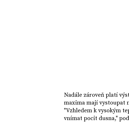
Nadále zároveň platí vý
maxima mají vystoupat n
"Vzhledem k vysokým te
vnímat pocit dusna," po