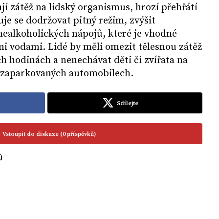
jí zátěž na lidský organismus, hrozí přehřátí
je se dodržovat pitný režim, zvýšit
ealkoholických nápojů, které je vhodné
i vodami. Lidé by měli omezit tělesnou zátěž
h hodinách a nenechávat děti či zvířata na
v zaparkovaných automobilech.
Sdílejte
Vstoupit do diskuze (0 příspěvků)
Ú