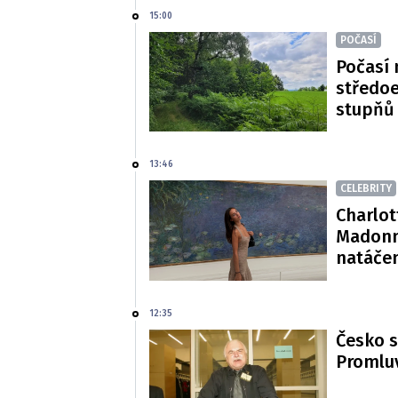
15:00
POČASÍ
Počasí 
středoe
stupňů
13:46
CELEBRITY
Charlot
Madonn
natáče
12:35
Česko s
Promluv