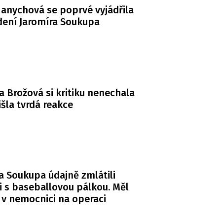
anychová se poprvé vyjádřila
dení Jaromíra Soukupa
a Brožová si kritiku nenechala
řišla tvrdá reakce
a Soukupa údajně zmlátili
i s baseballovou pálkou. Měl
 v nemocnici na operaci