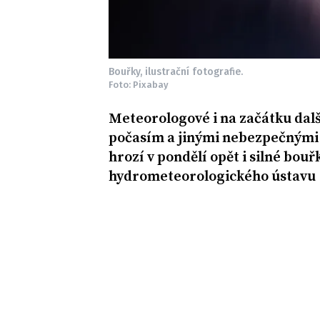
Bouřky, ilustrační fotografie.
Foto: Pixabay
Meteorologové i na začátku dal
počasím a jinými nebezpečnými j
hrozí v pondělí opět i silné bou
hydrometeorologického ústavu 