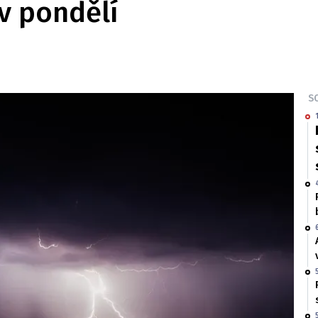
v pondělí
SO