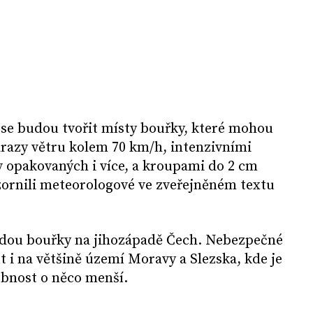
 se budou tvořit místy bouřky, které mohou
nárazy větru kolem 70 km/h, intenzivními
 opakovaných i více, a kroupami do 2 cm
zornili meteorologové ve zveřejněném textu
dou bouřky na jihozápadě Čech. Nebezpečné
 i na většině území Moravy a Slezska, kde je
obnost o něco menší.