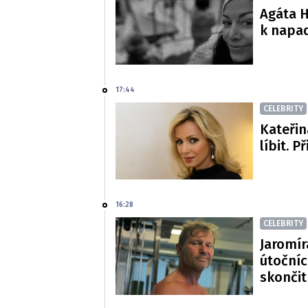
Agáta H
k napa
17:44
CELEBRITY
Kateřin
líbit. P
16:28
CELEBRITY
Jaromír
útočníc
skončit