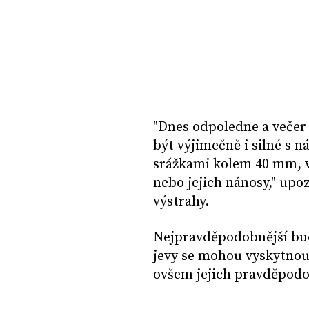
"Dnes odpoledne a večer
být výjimečně i silné s 
srážkami kolem 40 mm, v
nebo jejich nánosy," upo
výstrahy.
Nejpravděpodobnější bu
jevy se mohou vyskytnout
ovšem jejich pravděpod