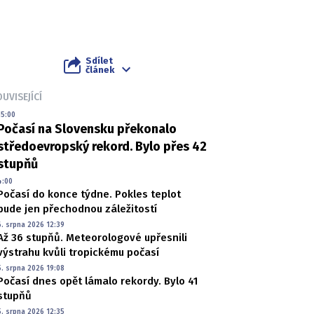
Sdílet
článek
UVISEJÍCÍ
15:00
Počasí na Slovensku překonalo
středoevropský rekord. Bylo přes 42
stupňů
4:00
Počasí do konce týdne. Pokles teplot
bude jen přechodnou záležitostí
6. srpna 2026 12:39
Až 36 stupňů. Meteorologové upřesnili
výstrahu kvůli tropickému počasí
5. srpna 2026 19:08
Počasí dnes opět lámalo rekordy. Bylo 41
stupňů
5. srpna 2026 12:35