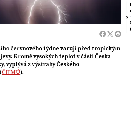
šího červnového týdne varují před tropickým
evy. Kromě vysokých teplot v části Česka
řky, vyplývá z výstrahy Českého
(
ČHMÚ
).