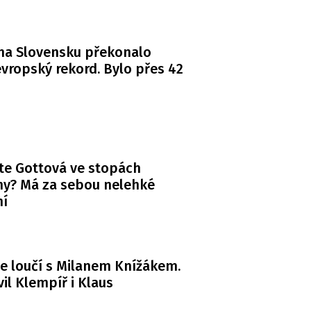
na Slovensku překonalo
vropský rekord. Bylo přes 42
te Gottová ve stopách
y? Má za sebou nelehké
ní
e loučí s Milanem Knížákem.
il Klempíř i Klaus