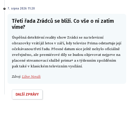
7. srpna 2026 11:20
Třetí řada Zrádců se blíží. Co vše o ní zatím
víme?
Úspěšná detektivní reality show Zrádci se na televizní
obrazovky vrátí již letos v září, kdy televize Prima odstartuje její
očekávanou třetí řadu. Přesné datum sice ještě nebylo oficiálně
zveřejněno, ale premiérové díly se budou objevovat nejprve na
placené streamovací službě prima+ a s týdenním zpožděním
pak také v klasickém televizním vysílání.
Zdroj:
Libor Novák
DALŠÍ ZPRÁVY