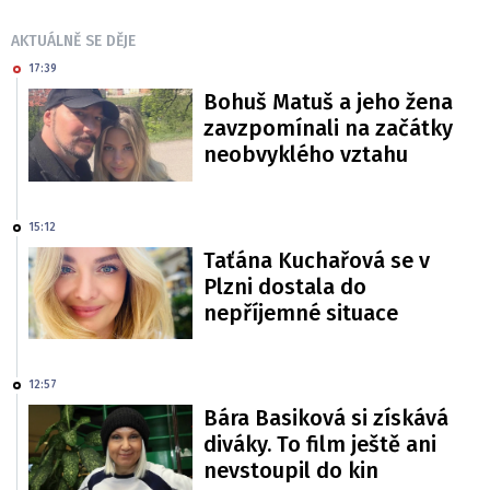
AKTUÁLNĚ SE DĚJE
17:39
Bohuš Matuš a jeho žena
zavzpomínali na začátky
neobvyklého vztahu
15:12
Taťána Kuchařová se v
Plzni dostala do
nepříjemné situace
12:57
Bára Basiková si získává
diváky. To film ještě ani
nevstoupil do kin