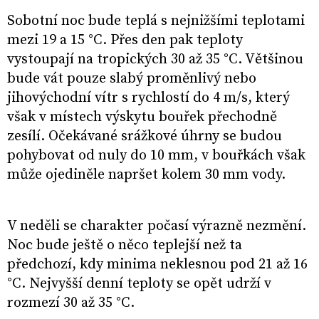
Sobotní noc bude teplá s nejnižšími teplotami
mezi 19 a 15 °C. Přes den pak teploty
vystoupají na tropických 30 až 35 °C. Většinou
bude vát pouze slabý proměnlivý nebo
jihovýchodní vítr s rychlostí do 4 m/s, který
však v místech výskytu bouřek přechodně
zesílí. Očekávané srážkové úhrny se budou
pohybovat od nuly do 10 mm, v bouřkách však
může ojediněle napršet kolem 30 mm vody.
V neděli se charakter počasí výrazně nezmění.
Noc bude ještě o něco teplejší než ta
předchozí, kdy minima neklesnou pod 21 až 16
°C. Nejvyšší denní teploty se opět udrží v
rozmezí 30 až 35 °C.