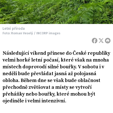
Letní příroda
Foto: Roman Veselý / INCORP images
Následující víkend přinese do České republiky
velmi horké letní počasí, které však na mnoha
místech doprovodí silné bouřky. V sobotu i v
neděli bude převládat jasná až polojasná
obloha. Během dne se však bude oblačnost
přechodně zvětšovat a místy se vytvoří
přeháňky nebo bouřky, které mohou být
ojediněle i velmi intenzivní.