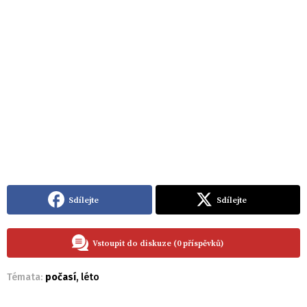
Sdílejte
Sdílejte
Vstoupit do diskuze (0 příspěvků)
Témata:
počasí
,
léto