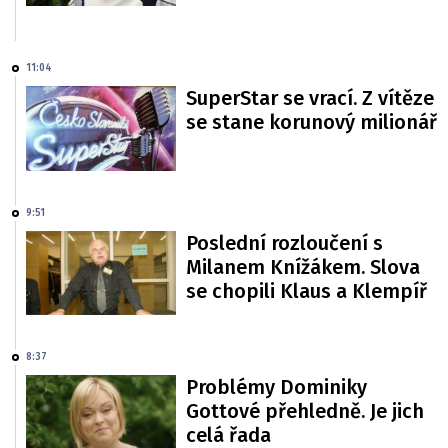
11:04
SuperStar se vrací. Z vítěze
se stane korunový milionář
9:51
Poslední rozloučení s
Milanem Knížákem. Slova
se chopili Klaus a Klempíř
8:37
Problémy Dominiky
Gottové přehledně. Je jich
celá řada