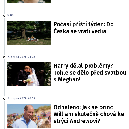
5:00
Počasí příští týden: Do
Česka se vrátí vedra
7. srpna 2026 21:28
Harry dělal problémy?
Tohle se dělo před svatbou
s Meghan!
7. srpna 2026 20:14
Odhaleno: Jak se princ
William skutečně chová ke
strýci Andrewovi?