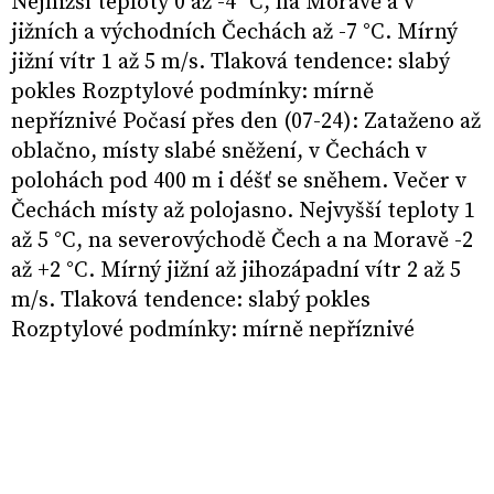
Nejnižší teploty 0 až -4 °C, na Moravě a v
jižních a východních Čechách až -7 °C. Mírný
jižní vítr 1 až 5 m/s. Tlaková tendence: slabý
pokles Rozptylové podmínky: mírně
nepříznivé Počasí přes den (07-24): Zataženo až
oblačno, místy slabé sněžení, v Čechách v
polohách pod 400 m i déšť se sněhem. Večer v
Čechách místy až polojasno. Nejvyšší teploty 1
až 5 °C, na severovýchodě Čech a na Moravě -2
až +2 °C. Mírný jižní až jihozápadní vítr 2 až 5
m/s. Tlaková tendence: slabý pokles
Rozptylové podmínky: mírně nepříznivé