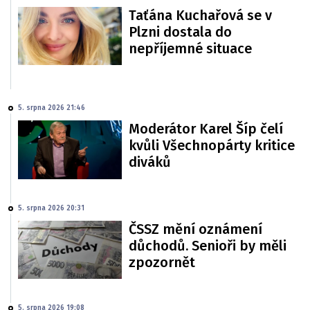
Taťána Kuchařová se v
Plzni dostala do
nepříjemné situace
5. srpna 2026 21:46
Moderátor Karel Šíp čelí
kvůli Všechnopárty kritice
diváků
5. srpna 2026 20:31
ČSSZ mění oznámení
důchodů. Senioři by měli
zpozornět
5. srpna 2026 19:08