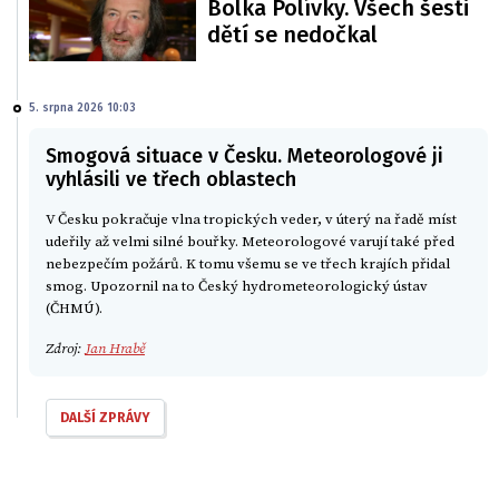
Bolka Polívky. Všech šesti
dětí se nedočkal
5. srpna 2026 10:03
Smogová situace v Česku. Meteorologové ji
vyhlásili ve třech oblastech
V Česku pokračuje vlna tropických veder, v úterý na řadě míst
udeřily až velmi silné bouřky. Meteorologové varují také před
nebezpečím požárů. K tomu všemu se ve třech krajích přidal
smog. Upozornil na to Český hydrometeorologický ústav
(ČHMÚ).
Zdroj:
Jan Hrabě
DALŠÍ ZPRÁVY