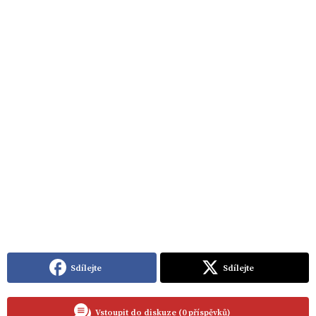
Sdílejte
Sdílejte
Vstoupit do diskuze (0 příspěvků)