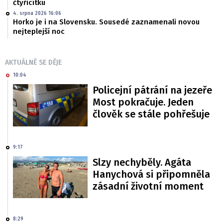
čtyřicítku
4. srpna 2026 16:06
Horko je i na Slovensku. Sousedé zaznamenali novou
nejteplejší noc
AKTUÁLNĚ SE DĚJE
10:04
Policejní pátrání na jezeře
Most pokračuje. Jeden
člověk se stále pohřešuje
9:17
Slzy nechyběly. Agáta
Hanychová si připomněla
zásadní životní moment
8:29