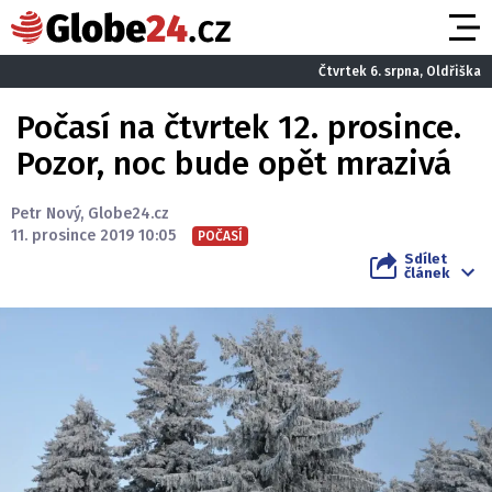
Čtvrtek 6. srpna, Oldřiška
Počasí na čtvrtek 12. prosince.
Pozor, noc bude opět mrazivá
Petr Nový
,
Globe24.cz
11. prosince 2019 10:05
POČASÍ
Sdílet
článek