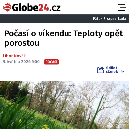
Pátek 7. srpna, Lada
Počasí o víkendu: Teploty opět
porostou
Libor Novák
9. května 2026 5:00
POČASÍ
Sdílet
článek