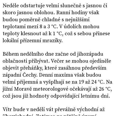
Neděle odstartuje velmi slunečně s jasnou či
skoro jasnou oblohou. Ranní hodiny však
budou poměrně chladné s nejnižšími
teplotami mezi 8 a 3 °C. V údolích mohou
teploty klesnout až k 1 °C, což s sebou přinese
lokální přízemní mrazíky.
Během nedělního dne začne od jihozápadu
oblačnosti přibývat. Večer se mohou ojediněle
objevit přeháňky, které zasáhnou především
západní Čechy. Denní maxima však budou
velmi příjemná a vyšplhají se na 19 až 24 °C. Na
jižní Moravě meteorologové očekávají až 26 °C,
což jsou již hodnoty odpovídající letnímu dni.
Vítr bude v neděli vát převážně východní až