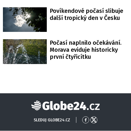
Povíkendové počasí slibuje
další tropický den v Česku
Počasí naplnilo očekávání.
Morava eviduje historicky
první čtyřicítku
Globe24
SLEDUJ GLOBE24.CZ
Přejít
Přejít
na
na