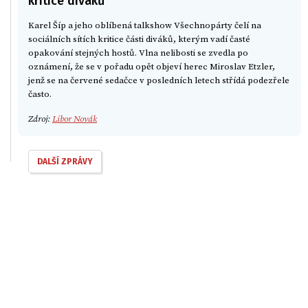
kritice diváků
Karel Šíp a jeho oblíbená talkshow Všechnopárty čelí na
sociálních sítích kritice části diváků, kterým vadí časté
opakování stejných hostů. Vlna nelibosti se zvedla po
oznámení, že se v pořadu opět objeví herec Miroslav Etzler,
jenž se na červené sedačce v posledních letech střídá podezřele
často.
Zdroj:
Libor Novák
DALŠÍ ZPRÁVY