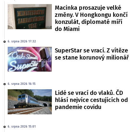
Macinka prosazuje velké
změny. V Hongkongu končí
konzulát, diplomaté míří
do Miami
6. srpna 2026 17:32
SuperStar se vrací. Z vítěze
se stane korunový milionář
6. srpna 2026 16:15
Lidé se vrací do vlaků. ČD
hlásí nejvíce cestujících od
pandemie covidu
6. srpna 2026 15:01