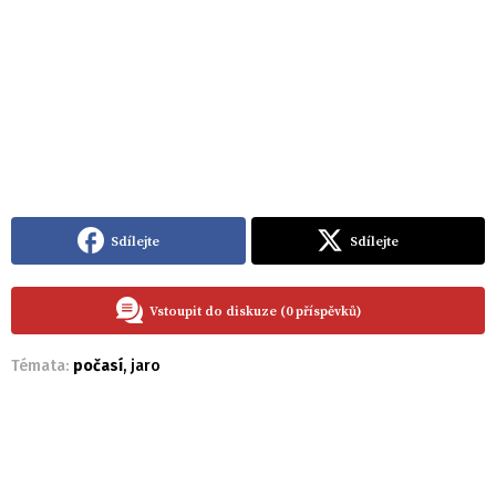
Sdílejte
Sdílejte
Vstoupit do diskuze (0 příspěvků)
Témata:
počasí
,
jaro