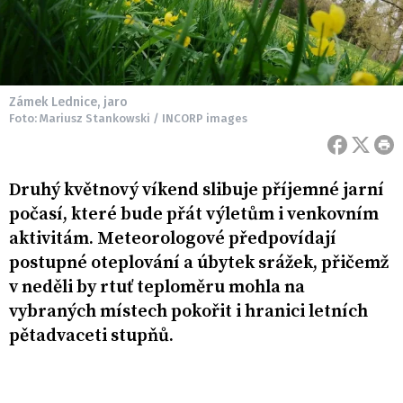
Zámek Lednice, jaro
Foto: Mariusz Stankowski / INCORP images
Druhý květnový víkend slibuje příjemné jarní
počasí, které bude přát výletům i venkovním
aktivitám. Meteorologové předpovídají
postupné oteplování a úbytek srážek, přičemž
v neděli by rtuť teploměru mohla na
vybraných místech pokořit i hranici letních
pětadvaceti stupňů.