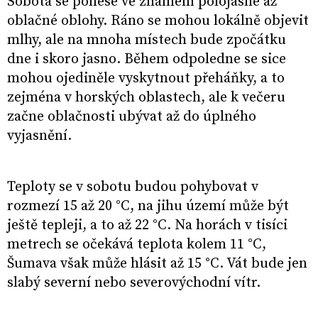
Sobota se ponese ve znamení polojasné až
oblačné oblohy. Ráno se mohou lokálně objevit
mlhy, ale na mnoha místech bude zpočátku
dne i skoro jasno. Během odpoledne se sice
mohou ojediněle vyskytnout přeháňky, a to
zejména v horských oblastech, ale k večeru
začne oblačnosti ubývat až do úplného
vyjasnění.
Teploty se v sobotu budou pohybovat v
rozmezí 15 až 20 °C, na jihu území může být
ještě tepleji, a to až 22 °C. Na horách v tisíci
metrech se očekává teplota kolem 11 °C,
Šumava však může hlásit až 15 °C. Vát bude jen
slabý severní nebo severovýchodní vítr.