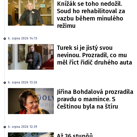
Knížák se toho nedožil.
Soud ho rehabilitoval za
vazbu během minulého
režimu
6. srpna 2026 14:13
Turek si je jistý svou
nevinou. Prozradil, co mu
měl říct řidič druhého auta
6. srpna 2026 13:26
Jiřina Bohdalová prozradila
pravdu o mamince. S
češtinou byla na štíru
6. srpna 2026 12:39
Až 36 stupňů.