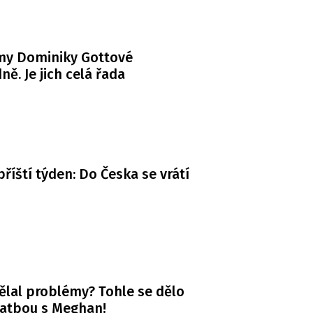
my Dominiky Gottové
ně. Je jich celá řada
příští týden: Do Česka se vrátí
ělal problémy? Tohle se dělo
vatbou s Meghan!