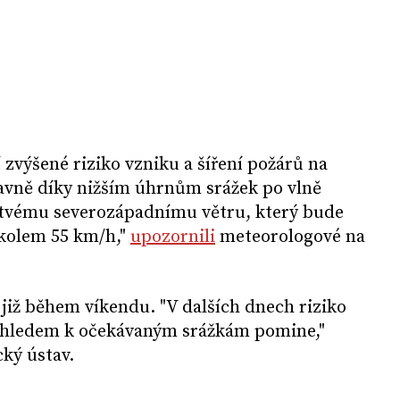
 zvýšené riziko vzniku a šíření požárů na
lavně díky nižším úhrnům srážek po vlně
stvému severozápadnímu větru, který bude
kolem 55 km/h,"
upozornili
meteorologové na
iž během víkendu. "V dalších dnech riziko
vzhledem k očekávaným srážkám pomine,"
ký ústav.