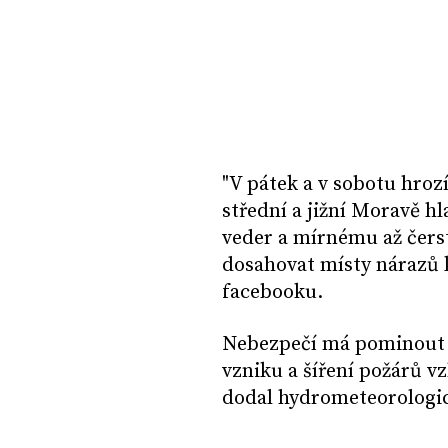
"V pátek a v sobotu hrozí
střední a jižní Moravě h
veder a mírnému až čer
dosahovat místy nárazů 
facebooku.
Nebezpečí má pominout j
vzniku a šíření požárů 
dodal hydrometeorologic