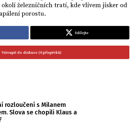
okolí železničních tratí, kde vlivem jisker od
zapálení porostu.
Sdílejte
Vstoupit do diskuze (0 příspěvků)
í rozloučení s Milanem
m. Slova se chopili Klaus a
ř