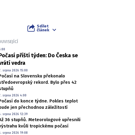
Sdílet
článek
UVISEJÍCÍ
5:00
Počasí příští týden: Do Česka se
vrátí vedra
7. srpna 2026 15:00
Počasí na Slovensku překonalo
středoevropský rekord. Bylo přes 42
stupňů
7. srpna 2026 4:00
Počasí do konce týdne. Pokles teplot
bude jen přechodnou záležitostí
6. srpna 2026 12:39
Až 36 stupňů. Meteorologové upřesnili
výstrahu kvůli tropickému počasí
5. srpna 2026 19:08