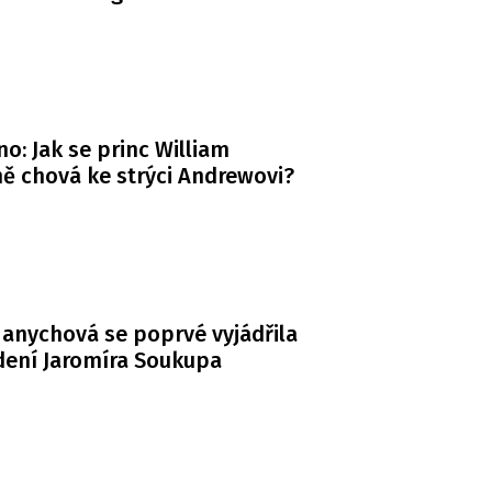
o: Jak se princ William
ě chová ke strýci Andrewovi?
anychová se poprvé vyjádřila
dení Jaromíra Soukupa