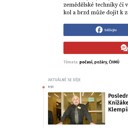
zemědělské techniky či v 
kol a brzd může dojít k 
Sdílejte
Témata:
počasí
,
požáry
,
ČHMÚ
AKTUÁLNĚ SE DĚJE
9:51
Posledn
Knížáke
Klempí