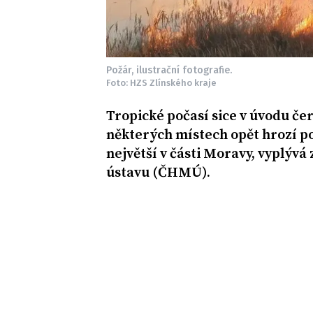
Požár, ilustrační fotografie.
Foto: HZS Zlínského kraje
Tropické počasí sice v úvodu če
některých místech opět hrozí po
největší v části Moravy, vyplýv
ústavu (ČHMÚ).