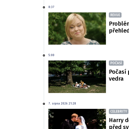
8:37
REVUE
Problé
přehled
5:00
POČASÍ
Počasí 
vedra
7. srpna 2026 21:28
CELEBRITY
Harry d
před s