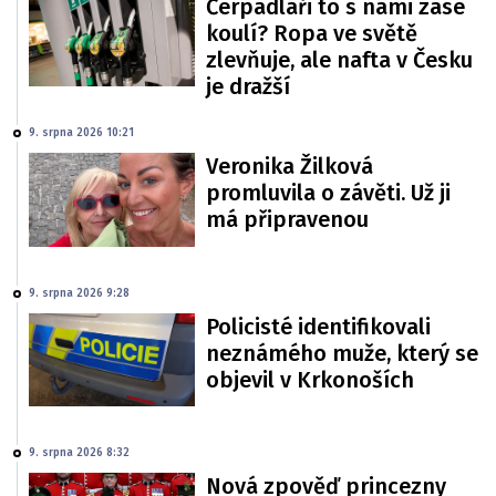
Čerpadláři to s námi zase
koulí? Ropa ve světě
zlevňuje, ale nafta v Česku
je dražší
9. srpna 2026 10:21
Veronika Žilková
promluvila o závěti. Už ji
má připravenou
9. srpna 2026 9:28
Policisté identifikovali
neznámého muže, který se
objevil v Krkonoších
9. srpna 2026 8:32
Nová zpověď princezny