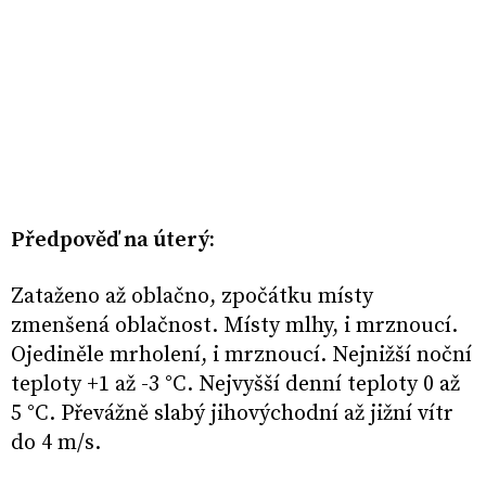
Předpověď na úterý:
Zataženo až oblačno, zpočátku místy
zmenšená oblačnost. Místy mlhy, i mrznoucí.
Ojediněle mrholení, i mrznoucí. Nejnižší noční
teploty +1 až -3 °C. Nejvyšší denní teploty 0 až
5 °C. Převážně slabý jihovýchodní až jižní vítr
do 4 m/s.