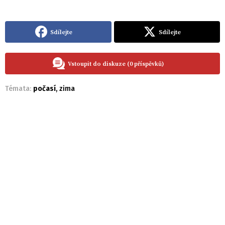
Sdílejte
Sdílejte
Vstoupit do diskuze (0 příspěvků)
Témata:
počasí
,
zima