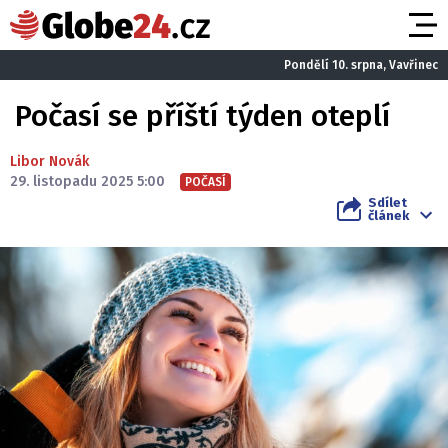
Pondělí 10. srpna, Vavřinec
Počasí se příští týden oteplí
Libor Novák
29. listopadu 2025 5:00
POČASÍ
Sdílet
článek