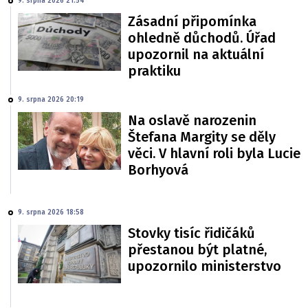
9. srpna 2026 21:54
Zásadní připomínka
ohledně důchodů. Úřad
upozornil na aktuální
praktiku
9. srpna 2026 20:19
Na oslavě narozenin
Štefana Margity se děly
věci. V hlavní roli byla Lucie
Borhyová
9. srpna 2026 18:58
Stovky tisíc řidičáků
přestanou být platné,
upozornilo ministerstvo