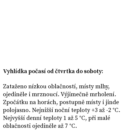
Vyhlídka počasí od čtvrtka do soboty:
Zataženo nízkou oblačností, místy mlhy,
ojediněle i mrznoucí. Výjimečně mrholení.
Zpočátku na horách, postupně místy i jinde
polojasno. Nejnižší noční teploty +3 až -2 °C.
Nejvyšší denní teploty 1 až 5 °C, při malé
oblačnosti ojediněle až 7 °C.