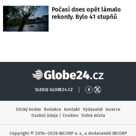
Počasí dnes opět lámalo
rekordy. Bylo 41 stupňů
Globe24
SLEDUJ GLOBE24.CZ
Přejít
Přejít
na
na
Facebook
X
Etický kodex
Redakce
Kontakt
Vydavatel
Inzerce
Osobní údaje / Cookies
Volná místa
Copyright © 2016—2026 INCORP a. s., a dodavatelé INCORP