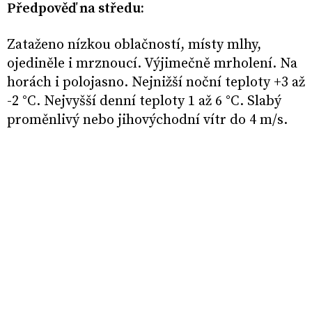
Předpověď na středu:
Zataženo nízkou oblačností, místy mlhy,
ojediněle i mrznoucí. Výjimečně mrholení. Na
horách i polojasno. Nejnižší noční teploty +3 až
-2 °C. Nejvyšší denní teploty 1 až 6 °C. Slabý
proměnlivý nebo jihovýchodní vítr do 4 m/s.