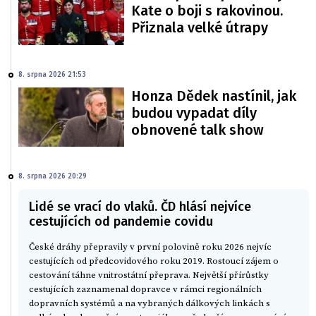
Kate o boji s rakovinou.
Přiznala velké útrapy
8. srpna 2026 21:53
Honza Dědek nastínil, jak
budou vypadat díly
obnovené talk show
8. srpna 2026 20:29
Lidé se vrací do vlaků. ČD hlásí nejvíce
cestujících od pandemie covidu
České dráhy přepravily v první polovině roku 2026 nejvíc
cestujících od předcovidového roku 2019. Rostoucí zájem o
cestování táhne vnitrostátní přeprava. Největší přírůstky
cestujících zaznamenal dopravce v rámci regionálních
dopravních systémů a na vybraných dálkových linkách s