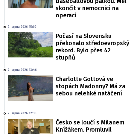
baseballovou pálkou. Měl
skončit v nemocnici na
operaci
7. srpna 2026 15:00
Počasí na Slovensku
překonalo středoevropský
rekord. Bylo přes 42
stupňů
7. srpna 2026 13:46
Charlotte Gottová ve
stopách Madonny? Má za
sebou nelehké natáčení
7. srpna 2026 12:35
Česko se loučí s Milanem
Knížákem. Promluvil