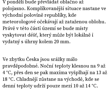
V pondělí bude převládat oblačno až
polojasno. Komplikovanější situace nastane ve
východní polovině republiky, kde
meteorologové očekávají až zataženou oblohu.
Právě v této části území se bude místy
vyskytovat déšť, který může být lokálně i
vydatný s úhrny kolem 20 mm.
Ve zbytku Česka jsou srážky málo
pravděpodobné. Noční teploty klesnou na 9 až
4 °C, přes den se pak maxima vyšplhají na 13 až
18 °C. Chladněji zůstane na východě, kde se
denní teploty udrží pouze mezi 10 až 14 °C.