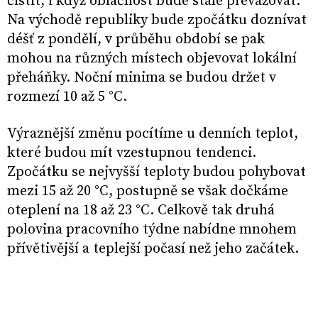
čistit, i když oblačnost bude stále převažovat.
Na východě republiky bude zpočátku doznívat
déšť z pondělí, v průběhu období se pak
mohou na různých místech objevovat lokální
přeháňky. Noční minima se budou držet v
rozmezí 10 až 5 °C.
Výraznější změnu pocítíme u denních teplot,
které budou mít vzestupnou tendenci.
Zpočátku se nejvyšší teploty budou pohybovat
mezi 15 až 20 °C, postupně se však dočkáme
oteplení na 18 až 23 °C. Celkově tak druhá
polovina pracovního týdne nabídne mnohem
přívětivější a teplejší počasí než jeho začátek.