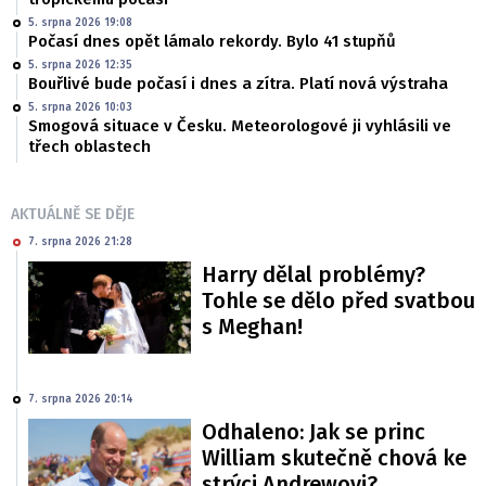
5. srpna 2026 19:08
Počasí dnes opět lámalo rekordy. Bylo 41 stupňů
5. srpna 2026 12:35
Bouřlivé bude počasí i dnes a zítra. Platí nová výstraha
5. srpna 2026 10:03
Smogová situace v Česku. Meteorologové ji vyhlásili ve
třech oblastech
AKTUÁLNĚ SE DĚJE
7. srpna 2026 21:28
Harry dělal problémy?
Tohle se dělo před svatbou
s Meghan!
7. srpna 2026 20:14
Odhaleno: Jak se princ
William skutečně chová ke
strýci Andrewovi?