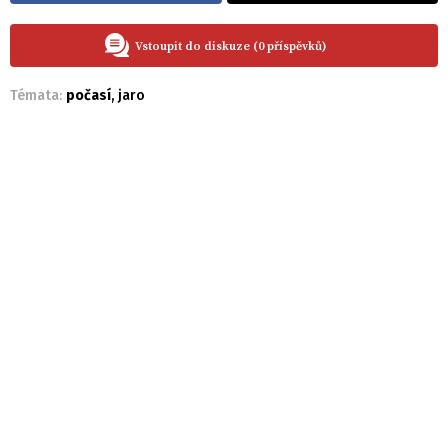
Vstoupit do diskuze (0 příspěvků)
Témata:
počasí
,
jaro