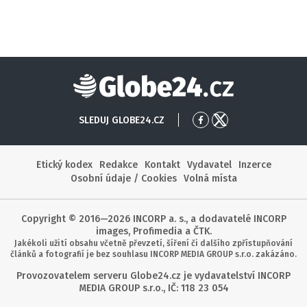
Globe24
SLEDUJ GLOBE24.CZ
Přejít
Přejít
na
na
Facebook
X
Etický kodex
Redakce
Kontakt
Vydavatel
Inzerce
Osobní údaje / Cookies
Volná místa
Copyright © 2016—2026 INCORP a. s., a dodavatelé INCORP
images, Profimedia a ČTK.
Jakékoli užití obsahu včetně převzetí, šíření či dalšího zpřístupňování
článků a fotografií je bez souhlasu INCORP MEDIA GROUP s.r.o. zakázáno.
Provozovatelem serveru Globe24.cz je vydavatelství INCORP
MEDIA GROUP s.r.o., IČ: 118 23 054