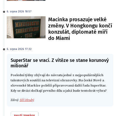
6. srpna 2026 18:57
Macinka prosazuje velké
změny. V Hongkongu končí
konzulát, diplomaté míří
do Miami
6. srpna 2026 17:32
SuperStar se vrací. Z vítěze se stane korunový
milionář
Poslední týdny zbývají do návratu jedné z nejpopulárnějších
talentových soutěží na televizní obrazovky. Na české Nově a
slovenské Markíze poběží připravovaná další řada SuperStar.
Kdy se diváci dočkají prvního dílu a jaká bude tentokrát výhra?
Zdroj:
Jiří Hrubý
DALŠÍ ZPRÁVY