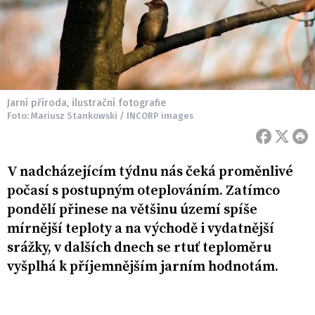
Jarní příroda, ilustrační fotografie
Foto: Mariusz Stankowski / INCORP images
V nadcházejícím týdnu nás čeká proměnlivé
počasí s postupným oteplováním. Zatímco
pondělí přinese na většinu území spíše
mírnější teploty a na východě i vydatnější
srážky, v dalších dnech se rtuť teploměru
vyšplhá k příjemnějším jarním hodnotám.