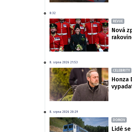
8:32
REVUE
Nová zp
rakovin
8. srpna 2026 21:53
CELEBRITY
Honza D
vypadat
8. srpna 2026 20:29
DOMOV
Lidé se