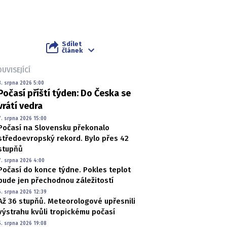
Sdílet
článek
UVISEJÍCÍ
8. srpna 2026 5:00
Počasí příští týden: Do Česka se
vrátí vedra
7. srpna 2026 15:00
Počasí na Slovensku překonalo
středoevropský rekord. Bylo přes 42
stupňů
7. srpna 2026 4:00
Počasí do konce týdne. Pokles teplot
bude jen přechodnou záležitostí
6. srpna 2026 12:39
Až 36 stupňů. Meteorologové upřesnili
výstrahu kvůli tropickému počasí
5. srpna 2026 19:08