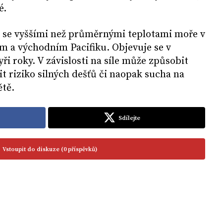
é.
cí se vyššími než průměrnými teplotami moře v
ím a východním Pacifiku. Objevuje se v
ři roky. V závislosti na síle může způsobit
it riziko silných dešťů či naopak sucha na
ětě.
Sdílejte
Vstoupit do diskuze (0 příspěvků)