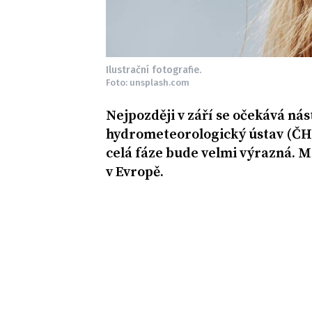
Ilustrační fotografie.
Foto: unsplash.com
Nejpozději v září se očekává ná
hydrometeorologický ústav (ČHM
celá fáze bude velmi výrazná. 
v Evropě.