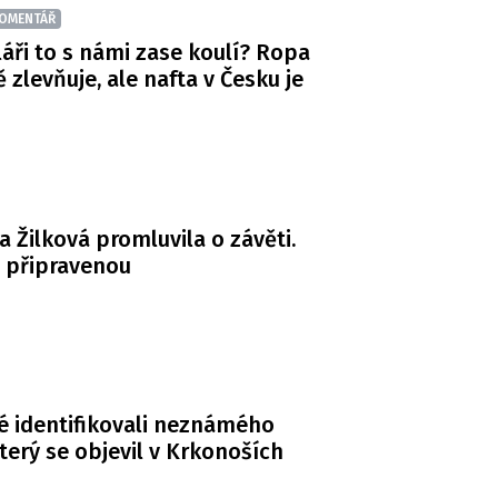
OMENTÁŘ
áři to s námi zase koulí? Ropa
ě zlevňuje, ale nafta v Česku je
a Žilková promluvila o závěti.
á připravenou
té identifikovali neznámého
terý se objevil v Krkonoších