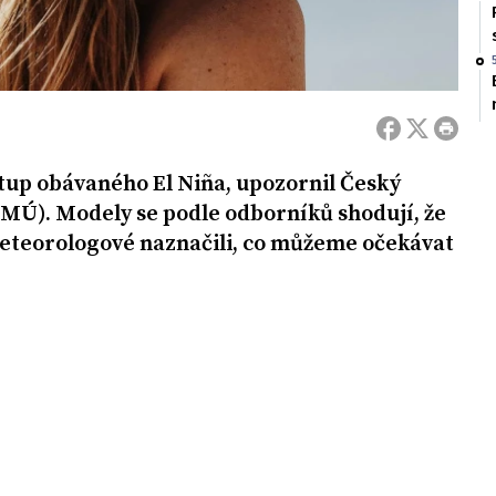
stup obávaného El Niña, upozornil Český
Ú). Modely se podle odborníků shodují, že
Meteorologové naznačili, co můžeme očekávat