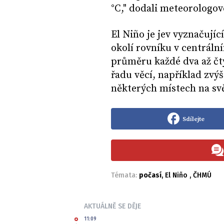
°C," dodali meteorologov
El Niño je jev vyznačují
okolí rovníku v centráln
průměru každé dva až čty
řadu věcí, například zvýš
některých místech na sv
Sdílejte
Témata:
počasí
,
El Niño
,
ČHMÚ
AKTUÁLNĚ SE DĚJE
11:09