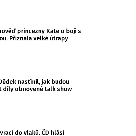
ověď princezny Kate o boji s
ou. Přiznala velké útrapy
ědek nastínil, jak budou
 díly obnovené talk show
 vrací do vlaků. ČD hlásí