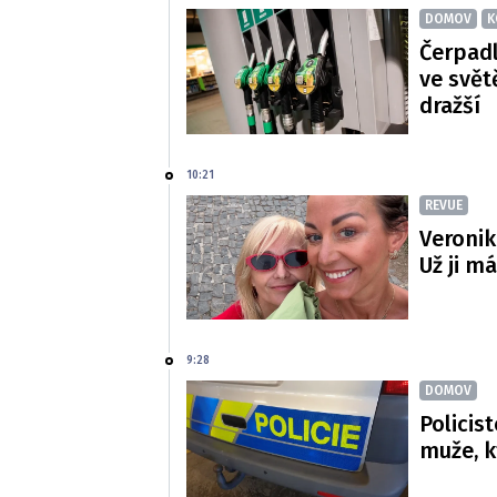
DOMOV
K
Čerpadl
ve svět
dražší
10:21
REVUE
Veronik
Už ji m
9:28
DOMOV
Policis
muže, k