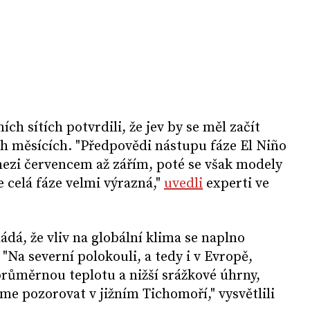
ch sítích potvrdili, že jev by se měl začít
ch měsících. "Předpovědi nástupu fáze El Niño
mezi červencem až zářím, poté se však modely
e celá fáze velmi výrazná,"
uvedli
experti ve
á, že vliv na globální klima se naplno
 "Na severní polokouli, a tedy i v Evropě,
růměrnou teplotu a nižší srážkové úhrny,
me pozorovat v jižním Tichomoří," vysvětlili