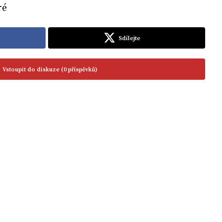
ré
Sdílejte
Vstoupit do diskuze (0 příspěvků)