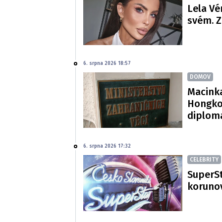
Lela Vé
svém. Z
6. srpna 2026 18:57
DOMOV
Macinka
Hongko
diploma
6. srpna 2026 17:32
CELEBRITY
SuperSt
korunov