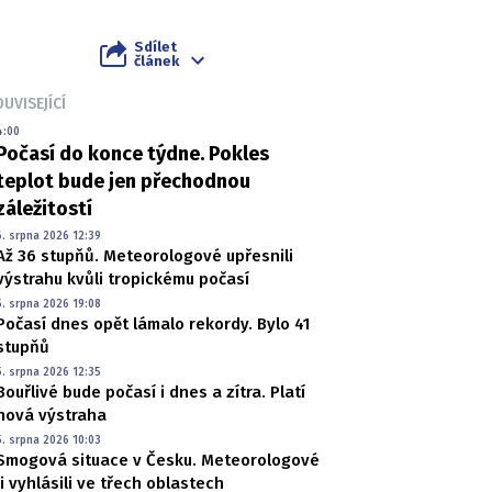
Sdílet
článek
UVISEJÍCÍ
4:00
Počasí do konce týdne. Pokles
teplot bude jen přechodnou
záležitostí
6. srpna 2026 12:39
Až 36 stupňů. Meteorologové upřesnili
výstrahu kvůli tropickému počasí
5. srpna 2026 19:08
Počasí dnes opět lámalo rekordy. Bylo 41
stupňů
5. srpna 2026 12:35
Bouřlivé bude počasí i dnes a zítra. Platí
nová výstraha
5. srpna 2026 10:03
Smogová situace v Česku. Meteorologové
ji vyhlásili ve třech oblastech