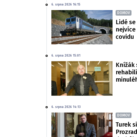
6. srpna 2026 16:15
DOMOV
Lidé se
nejvíce
covidu
6. srpna 2026 15:01
Knížák 
rehabil
minulé
6. srpna 2026 14:13
DOMOV
Turek si
Prozradi