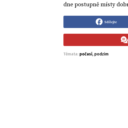
dne postupně místy dob
Sdílejte
Témata:
počasí
,
podzim