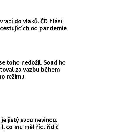
 vrací do vlaků. ČD hlásí
 cestujících od pandemie
se toho nedožil. Soud ho
itoval za vazbu během
ho režimu
 je jistý svou nevinou.
l, co mu měl říct řidič