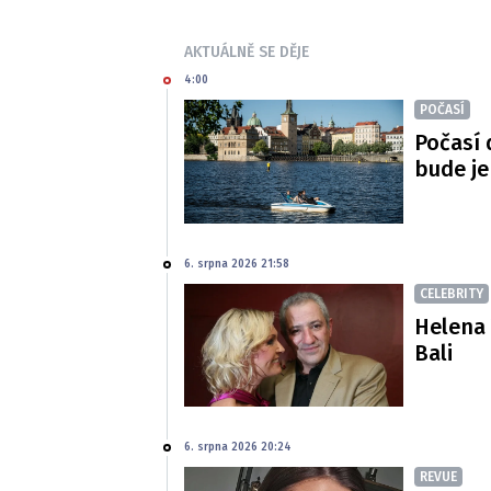
AKTUÁLNĚ SE DĚJE
4:00
POČASÍ
Počasí 
bude je
6. srpna 2026 21:58
CELEBRITY
Helena 
Bali
6. srpna 2026 20:24
REVUE