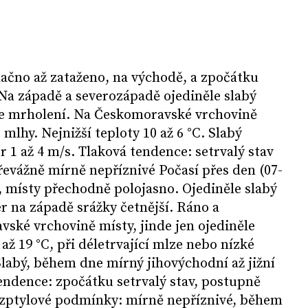
blačno až zataženo, na východě, a zpočátku
. Na západě a severozápadě ojediněle slabý
le mrholení. Na Českomoravské vrchovině
 mlhy. Nejnižší teploty 10 až 6 °C. Slabý
r 1 až 4 m/s. Tlaková tendence: setrvalý stav
evážně mírně nepříznivé Počasí přes den (07-
, místy přechodně polojasno. Ojediněle slabý
r na západě srážky četnější. Ráno a
ské vrchovině místy, jinde jen ojediněle
 až 19 °C, při déletrvající mlze nebo nízké
Slabý, během dne mírný jihovýchodní až jižní
tendence: zpočátku setrvalý stav, postupně
ozptylové podmínky: mírně nepříznivé, během