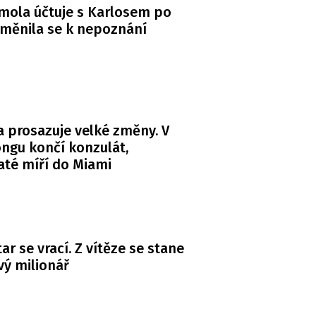
mola účtuje s Karlosem po
měnila se k nepoznání
 prosazuje velké změny. V
ngu končí konzulát,
té míří do Miami
ar se vrací. Z vítěze se stane
ý milionář