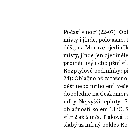
Počasí v noci (22-07): O
místy i jinde, polojasno
déšť, na Moravě ojedině
místy, jinde jen ojediněle
proměnlivý nebo jižní vít
Rozptylové podmínky: př
24): Oblačno až zataženo
déšť nebo mrholení, veče
dopoledne na Českomorav
mlhy. Nejvyšší teploty 15
oblačnosti kolem 13 °C. 
vítr 2 až 6 m/s. Tlaková 
slabý až mírný pokles R