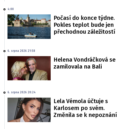
4:00
Počasí do konce týdne.
Pokles teplot bude jen
přechodnou záležitostí
6. srpna 2026 21:58
Helena Vondráčková se
zamilovala na Bali
6. srpna 2026 20:24
Lela Vémola účtuje s
Karlosem po svém.
Změnila se k nepoznání