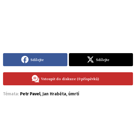
Sdílejte
Sdílejte
Vstoupit do diskuze (0 příspěvků)
Témata:
Petr Pavel
,
Jan Hraběta
,
úmrtí