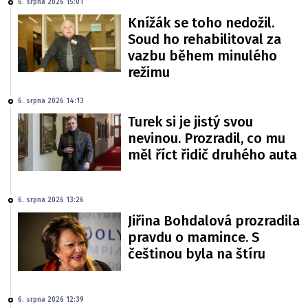
6. srpna 2026 15:01
Knížák se toho nedožil.
Soud ho rehabilitoval za
vazbu během minulého
režimu
6. srpna 2026 14:13
Turek si je jistý svou
nevinou. Prozradil, co mu
měl říct řidič druhého auta
6. srpna 2026 13:26
Jiřina Bohdalová prozradila
pravdu o mamince. S
češtinou byla na štíru
6. srpna 2026 12:39