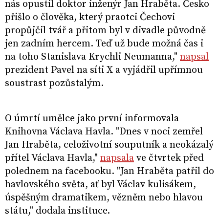
nás opustil doktor inženýr Jan Hraběta. Česko
přišlo o člověka, který praotci Čechovi
propůjčil tvář a přitom byl v divadle původně
jen zadním hercem. Teď už bude možná čas i
na toho Stanislava Krychli Neumanna,"
napsal
prezident Pavel na síti X a vyjádřil upřímnou
soustrast pozůstalým.
O úmrtí umělce jako první informovala
Knihovna Václava Havla. "Dnes v noci zemřel
Jan Hraběta, celoživotní souputník a neokázalý
přítel Václava Havla,"
napsala
ve čtvrtek před
polednem na facebooku. "Jan Hraběta patřil do
havlovského světa, ať byl Václav kulisákem,
úspěšným dramatikem, vězněm nebo hlavou
státu," dodala instituce.