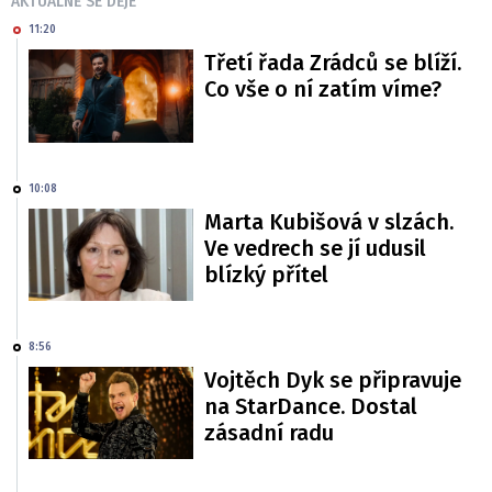
AKTUÁLNĚ SE DĚJE
11:20
Třetí řada Zrádců se blíží.
Co vše o ní zatím víme?
10:08
Marta Kubišová v slzách.
Ve vedrech se jí udusil
blízký přítel
8:56
Vojtěch Dyk se připravuje
na StarDance. Dostal
zásadní radu