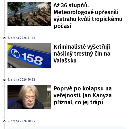
Až 36 stupňů.
Meteorologové upřesnili
výstrahu kvůli tropickému
počasí
6. srpna 2026 11:40
Kriminalisté vyšetřují
násilný trestný čin na
Valašsku
6. srpna 2026 10:52
Poprvé po kolapsu na
veřejnosti. Jan Kanyza
přiznal, co jej trápí
6. srpna 2026 10:04