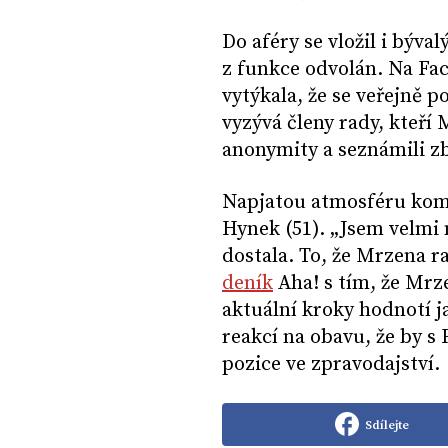
Do aféry se vložil i býva
z funkce odvolán. Na Fa
vytýkala, že se veřejně p
vyzývá členy rady, kteří 
anonymity a seznámili z
Napjatou atmosféru komen
Hynek (51). „Jsem velmi 
dostala. To, že Mrzena r
deník
Aha! s tím, že Mrz
aktuální kroky hodnotí j
reakcí na obavu, že by s
pozice ve zpravodajství.
Sdílejte