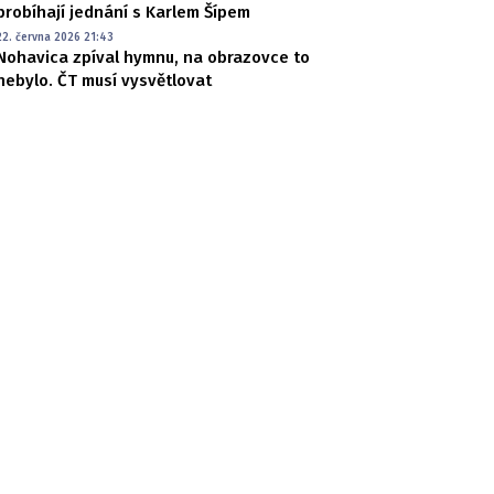
probíhají jednání s Karlem Šípem
22. června 2026 21:43
Nohavica zpíval hymnu, na obrazovce to
nebylo. ČT musí vysvětlovat