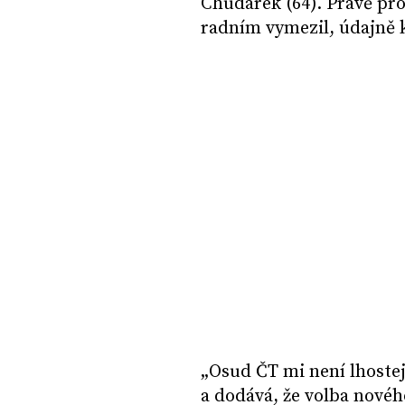
Chudárek (64). Právě pr
radním vymezil, údajně 
„Osud ČT mi není lhostej
a dodává, že volba novéh