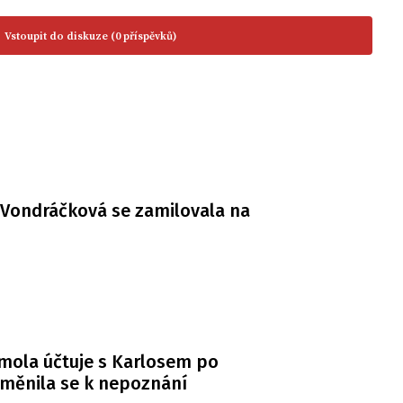
Vstoupit do diskuze (0 příspěvků)
Vondráčková se zamilovala na
mola účtuje s Karlosem po
měnila se k nepoznání