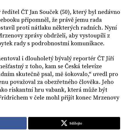
lý ředitel ČT Jan Souček (50), který byl nedávno
cebooku připomněl, že právě jemu rada
ostavil proti nátlaku některých radních. Nyní
Mrzenovy zprávy obdrželi, aby vystoupili z
bytek rady s podrobnostmi komunikace.
toval i dlouholetý bývalý reportér ČT Jiří
nešťastný z toho, kam se Česká televize
adním skutečně psal, mě šokovalo,“ uvedl pro
enu považoval za obezřetného člověka. Jeho
ako riskantní hru vabank, která může být
 Fridrichem v čele mohl přijít konec Mrzenovy
Sdílejte