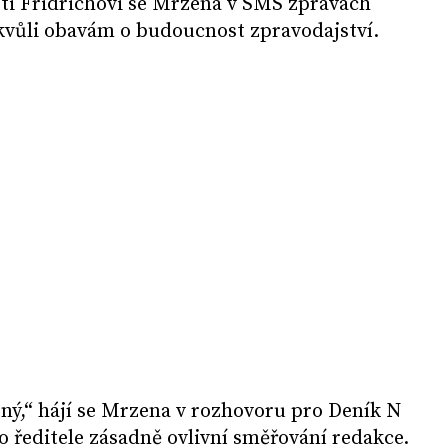
oti Fridrichovi se Mrzena v SMS zprávách
kvůli obavám o budoucnost zpravodajství.
ný,“ hájí se Mrzena v rozhovoru pro Deník N
o ředitele zásadně ovlivní směřování redakce.