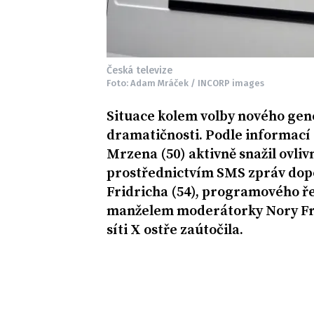
Česká televize
Foto: Adam Mráček / INCORP images
Situace kolem volby nového gene
dramatičnosti. Podle informací 
Mrzena (50) aktivně snažil ovliv
prostřednictvím SMS zpráv dopo
Fridricha (54), programového ře
manželem moderátorky Nory Frid
síti X ostře zaútočila.