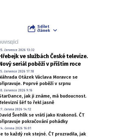
Sdílet
článek
UVISEJÍCÍ
25. července 2026 13:32
Hřebejk ve službách České televize.
Nový seriál poběží v příštím roce
15. července 2026 17:18
Náhrada Otázek Václava Moravce se
připravuje. Poprvé poběží v srpnu
10. července 2026 9:16
StarDance, jak ji známe, má budoucnost.
Televizní šéf to řekl jasně
27. června 2026 14:12
David Švehlík se vrátí jako Krakonoš. ČT
připravuje pokračování pohádky
24. června 2026 16:01
Je to každý rok stejné. ČT prozradila, jak