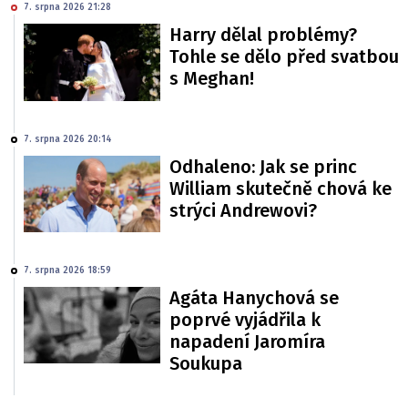
7. srpna 2026 21:28
Harry dělal problémy?
Tohle se dělo před svatbou
s Meghan!
7. srpna 2026 20:14
Odhaleno: Jak se princ
William skutečně chová ke
strýci Andrewovi?
7. srpna 2026 18:59
Agáta Hanychová se
poprvé vyjádřila k
napadení Jaromíra
Soukupa