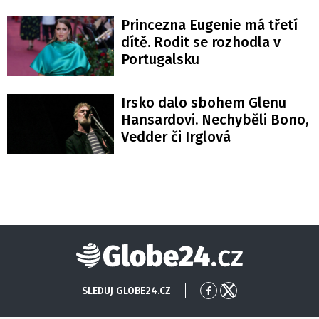
Princezna Eugenie má třetí
dítě. Rodit se rozhodla v
Portugalsku
Irsko dalo sbohem Glenu
Hansardovi. Nechyběli Bono,
Vedder či Irglová
Globe24
SLEDUJ GLOBE24.CZ
Přejít
Přejít
na
na