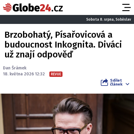
Sobota 8. srpna, Soběslav
Brzobohatý, Písařovicová a
budoucnost Inkognita. Diváci
už znají odpověď
Dan Šrámek
18. května 2026 12:32
REVUE
Sdílet
článek