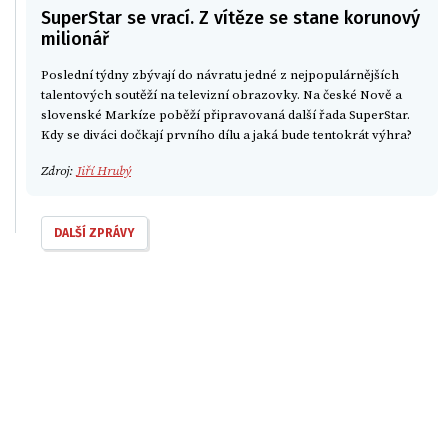
SuperStar se vrací. Z vítěze se stane korunový
milionář
Poslední týdny zbývají do návratu jedné z nejpopulárnějších
talentových soutěží na televizní obrazovky. Na české Nově a
slovenské Markíze poběží připravovaná další řada SuperStar.
Kdy se diváci dočkají prvního dílu a jaká bude tentokrát výhra?
Zdroj:
Jiří Hrubý
DALŠÍ ZPRÁVY