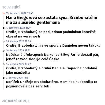
SOUVISEJÍCÍ
15. července 2026 19:49
Hana Gregorová se zastala syna. Brzobohatého
má za slušného gentlemana
1. července 2026 8:29
Ondřej Brzobohatý se pod jednou podmínkou konečně
objevil na veřejnosti
20. června 2026 17:26
Ondřej Brzobohatý má ve sporu s Danielou novou taktiku
16. června 2026 17:11
Nečekané překvapení: Na koncert Ewy Farne dorazil pár,
jehož rozvod sleduje celé Česko
14. června 2026 13:22
Ondřej Brzobohatý a druhá Daniela. Dopadne podobně
jako manželka
2. června 2026 18:21
Koníček Ondřeje Brzobohatého. Maminka hudebníka to
pojmenovala bez servítek
AKTUÁLNĚ SE DĚJE