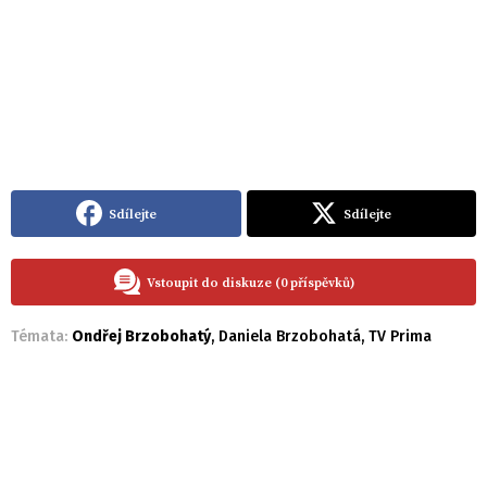
Sdílejte
Sdílejte
Vstoupit do diskuze (0 příspěvků)
Témata:
Ondřej Brzobohatý
,
Daniela Brzobohatá
,
TV Prima