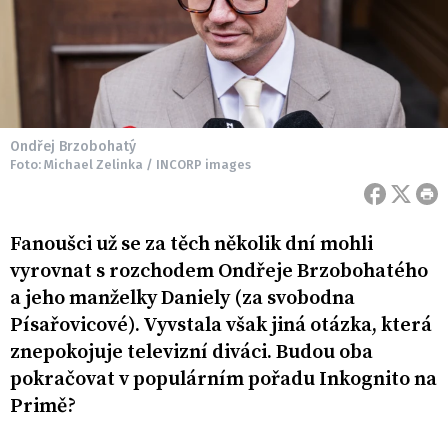
Ondřej Brzobohatý
Foto: Michael Zelinka / INCORP images
Fanoušci už se za těch několik dní mohli
vyrovnat s rozchodem Ondřeje Brzobohatého
a jeho manželky Daniely (za svobodna
Písařovicové). Vyvstala však jiná otázka, která
znepokojuje televizní diváci. Budou oba
pokračovat v populárním pořadu Inkognito na
Primě?