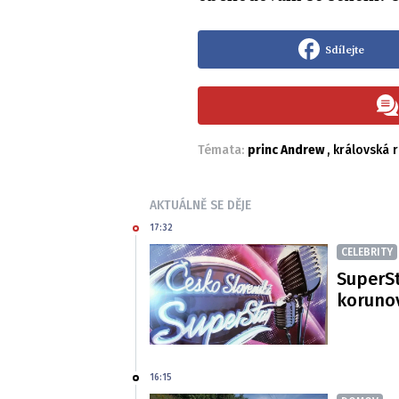
Sdílejte
Témata:
princ Andrew
,
královská 
AKTUÁLNĚ SE DĚJE
17:32
CELEBRITY
SuperSt
korunov
16:15