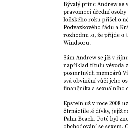
Bývalý princ Andrew se v
pravomoci úřední osoby n
loňského roku přišel o ně
Podvazkového řádu a Král
rozhodnuto, že přijde o t
Windsoru.
Sám Andrew se již v říjnu
například titulu vévoda 
posmrtných memoárů Virg
svá obvinění vůči jeho o
finančníka a sexuálního 
Epstein už v roce 2008 u
čtrnáctileté dívky, jejíž 
Palm Beach. Poté byl zno
obchodování se sexem. O