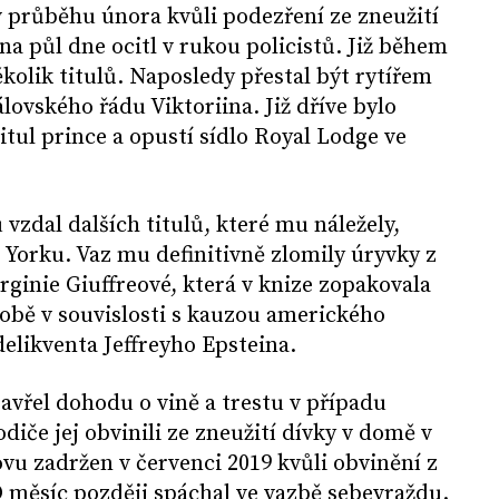
 průběhu února kvůli podezření ze zneužití
a půl dne ocitl v rukou policistů. Již během
kolik titulů. Naposledy přestal být rytířem
ovského řádu Viktoriina. Již dříve bylo
itul prince a opustí sídlo Royal Lodge ve
 vzdal dalších titulů, které mu náležely,
z Yorku. Vaz mu definitivně zlomily úryvky z
inie Giuffreové, která v knize zopakovala
sobě v souvislosti s kauzou amerického
delikventa Jeffreyho Epsteina.
zavřel dohodu o vině a trestu v případu
rodiče jej obvinili ze zneužití dívky v domě v
vu zadržen v červenci 2019 kvůli obvinění z
 měsíc později spáchal ve vazbě sebevraždu.