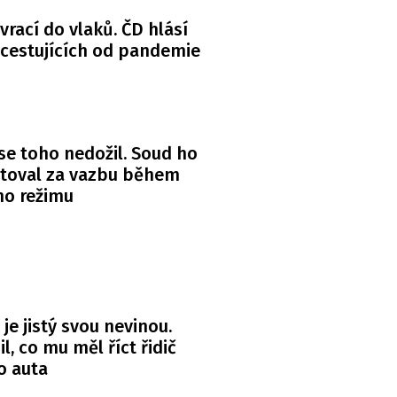
 vrací do vlaků. ČD hlásí
 cestujících od pandemie
se toho nedožil. Soud ho
itoval za vazbu během
ho režimu
 je jistý svou nevinou.
l, co mu měl říct řidič
o auta