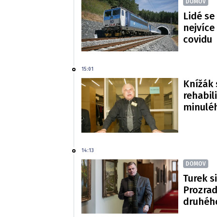
DOMOV
Lidé se
nejvíce
covidu
15:01
Knížák 
rehabil
minulé
14:13
DOMOV
Turek si
Prozradi
druhéh