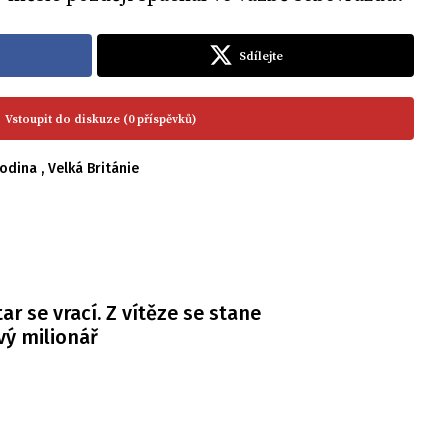
Sdílejte
Vstoupit do diskuze (0 příspěvků)
rodina
,
Velká Británie
ar se vrací. Z vítěze se stane
ý milionář