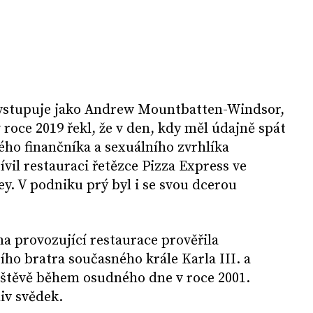
 vystupuje jako Andrew Mountbatten-Windsor,
roce 2019 řekl, že v den, kdy měl údajně spát
ého finančníka a sexuálního zvrhlíka
ívil restauraci řetězce Pizza Express ve
y. V podniku prý byl i se svou dcerou
rma provozující restaurace prověřila
ího bratra současného krále Karla III. a
vštěvě během osudného dne v roce 2001.
liv svědek.