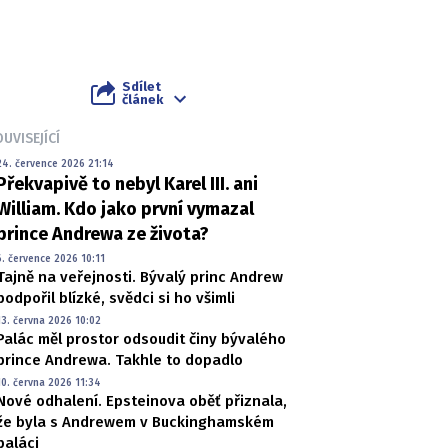
Sdílet
článek
UVISEJÍCÍ
24. července 2026 21:14
Překvapivě to nebyl Karel III. ani
William. Kdo jako první vymazal
prince Andrewa ze života?
6. července 2026 10:11
Tajně na veřejnosti. Bývalý princ Andrew
podpořil blízké, svědci si ho všimli
13. června 2026 10:02
Palác měl prostor odsoudit činy bývalého
prince Andrewa. Takhle to dopadlo
10. června 2026 11:34
Nové odhalení. Epsteinova oběť přiznala,
že byla s Andrewem v Buckinghamském
paláci