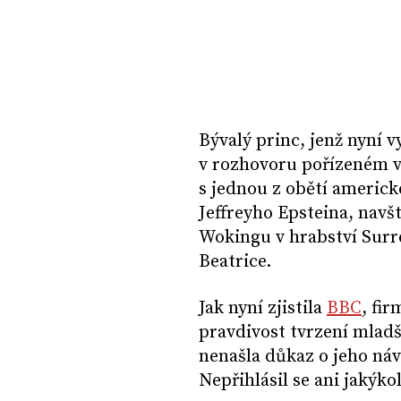
Bývalý princ, jenž nyní
v rozhovoru pořízeném v 
s jednou z obětí americk
Jeffreyho Epsteina, navšt
Wokingu v hrabství Surre
Beatrice.
Jak nyní zjistila
BBC
, fi
pravdivost tvrzení mladš
nenašla důkaz o jeho ná
Nepřihlásil se ani jakýko