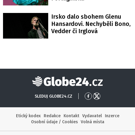
Irsko dalo sbohem Glenu
Hansardovi. Nechyběli Bono,
Vedder či Irglová
Globe24
SLEDUJ GLOBE24.CZ
Přejít
Přejít
na
na
Facebook
X
Etický kodex
Redakce
Kontakt
Vydavatel
Inzerce
Osobní údaje / Cookies
Volná místa