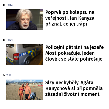
10:52
Poprvé po kolapsu na
veřejnosti. Jan Kanyza
přiznal, co jej trápí
10:04
Policejní pátrání na jezeře
Most pokračuje. Jeden
člověk se stále pohřešuje
9:17
Slzy nechyběly. Agáta
Hanychová si připomněla
zásadní životní moment