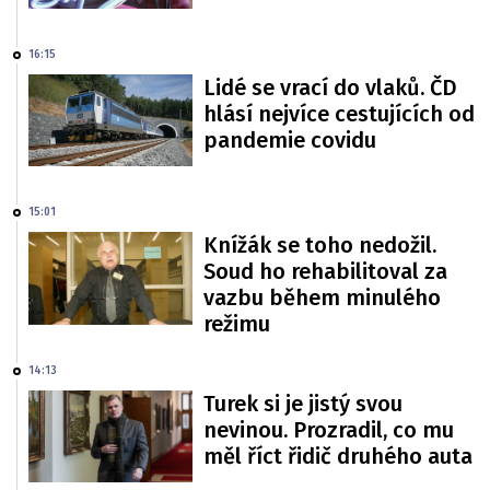
16:15
Lidé se vrací do vlaků. ČD
hlásí nejvíce cestujících od
pandemie covidu
15:01
Knížák se toho nedožil.
Soud ho rehabilitoval za
vazbu během minulého
režimu
14:13
Turek si je jistý svou
nevinou. Prozradil, co mu
měl říct řidič druhého auta