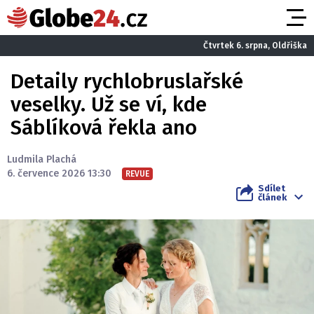
Čtvrtek 6. srpna, Oldřiška
Detaily rychlobruslařské
veselky. Už se ví, kde
Sáblíková řekla ano
Ludmila Plachá
6. července 2026 13:30
REVUE
Sdílet
článek