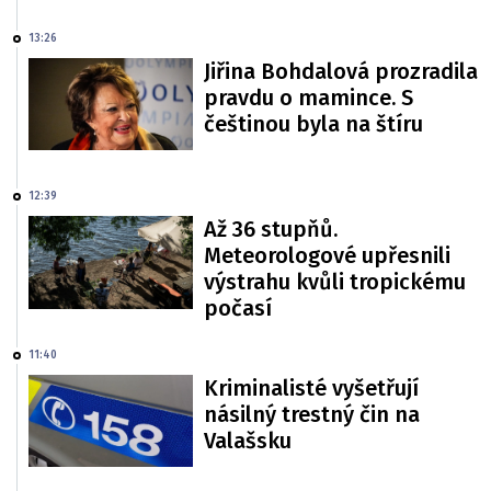
13:26
Jiřina Bohdalová prozradila
pravdu o mamince. S
češtinou byla na štíru
12:39
Až 36 stupňů.
Meteorologové upřesnili
výstrahu kvůli tropickému
počasí
11:40
Kriminalisté vyšetřují
násilný trestný čin na
Valašsku