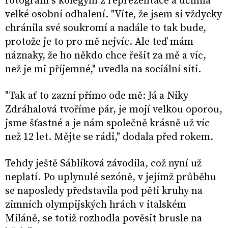
fotografii s kolegyní z reprezentace a učinila
velké osobní odhalení. "Víte, že jsem si vždycky
chránila své soukromí a nadále to tak bude,
protože je to pro mě nejvíc. Ale teď mám
náznaky, že ho někdo chce řešit za mě a víc,
než je mi příjemné," uvedla na sociální síti.
"Tak ať to zazní přímo ode mě: Já a Niky
Zdráhalová tvoříme pár, je mojí velkou oporou,
jsme šťastné a je nám společně krásně už víc
než 12 let. Mějte se rádi," dodala před rokem.
Tehdy ještě Sáblíková závodila, což nyní už
neplatí. Po uplynulé sezóně, v jejímž průběhu
se naposledy představila pod pěti kruhy na
zimních olympijských hrách v italském
Miláně, se totiž rozhodla pověsit brusle na