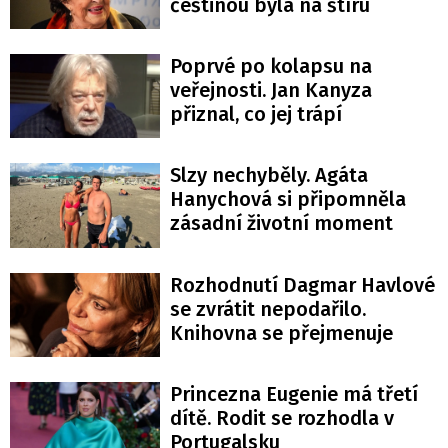
češtinou byla na štíru
Poprvé po kolapsu na
veřejnosti. Jan Kanyza
přiznal, co jej trápí
Slzy nechyběly. Agáta
Hanychová si připomněla
zásadní životní moment
Rozhodnutí Dagmar Havlové
se zvrátit nepodařilo.
Knihovna se přejmenuje
Princezna Eugenie má třetí
dítě. Rodit se rozhodla v
Portugalsku