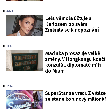
20:24
Lela Vémola účtuje s
Karlosem po svém.
Změnila se k nepoznání
18:57
Macinka prosazuje velké
změny. V Hongkongu končí
konzulát, diplomaté míří
do Miami
17:32
SuperStar se vrací. Z vítěze
se stane korunový milionář